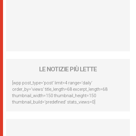
LE NOTIZIE PIÙ LETTE
[wpp post_type='post' limit=4 range='daily'
order_by='views' title_length=68 excerpt_length=68
thumbnail_width=150 thumbnail_height=150
thumbnail_build='predefined' stats_views=0]