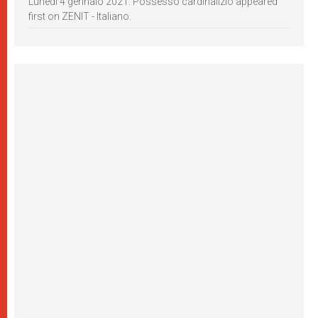
Lunedì 4 gennaio 2021: Possesso cardinalizio appeared
first on ZENIT - Italiano.