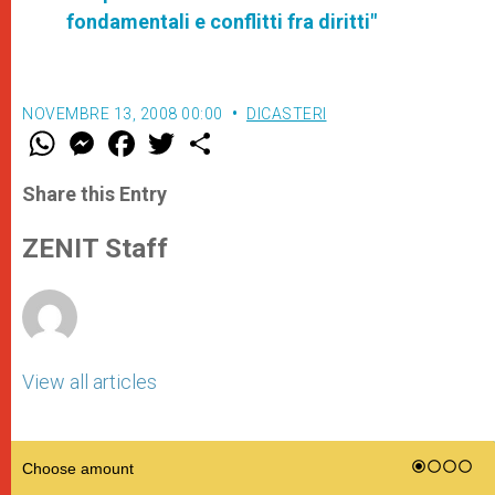
fondamentali e conflitti fra diritti"
NOVEMBRE 13, 2008 00:00
DICASTERI
W
M
F
T
S
h
e
a
w
h
a
s
c
i
a
t
s
e
t
r
Share this Entry
s
e
b
t
e
A
n
o
e
p
g
o
r
ZENIT Staff
p
e
k
r
View all articles