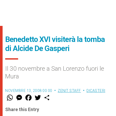
Benedetto XVI visiterà la tomba
di Alcide De Gasperi
Il 30 novembre a San Lorenzo fuori le
Mura
NOVEMBRE 13, 2008 00:00
ZENIT STAFF
DICASTERI
W
M
F
T
S
h
e
a
w
h
a
s
c
i
a
t
s
e
t
r
Share this Entry
s
e
b
t
e