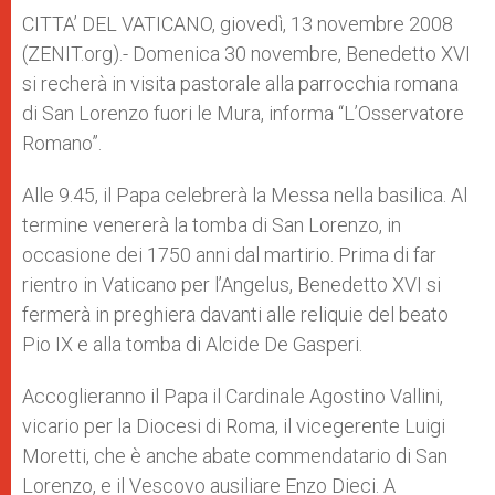
A
n
o
e
p
g
o
r
CITTA’ DEL VATICANO, giovedì, 13 novembre 2008
p
e
k
(ZENIT.org).- Domenica 30 novembre, Benedetto XVI
r
si recherà in visita pastorale alla parrocchia romana
di San Lorenzo fuori le Mura, informa “L’Osservatore
Romano”.
Alle 9.45, il Papa celebrerà la Messa nella basilica. Al
termine venererà la tomba di San Lorenzo, in
occasione dei 1750 anni dal martirio. Prima di far
rientro in Vaticano per l’Angelus, Benedetto XVI si
fermerà in preghiera davanti alle reliquie del beato
Pio IX e alla tomba di Alcide De Gasperi.
Accoglieranno il Papa il Cardinale Agostino Vallini,
vicario per la Diocesi di Roma, il vicegerente Luigi
Moretti, che è anche abate commendatario di San
Lorenzo, e il Vescovo ausiliare Enzo Dieci. A