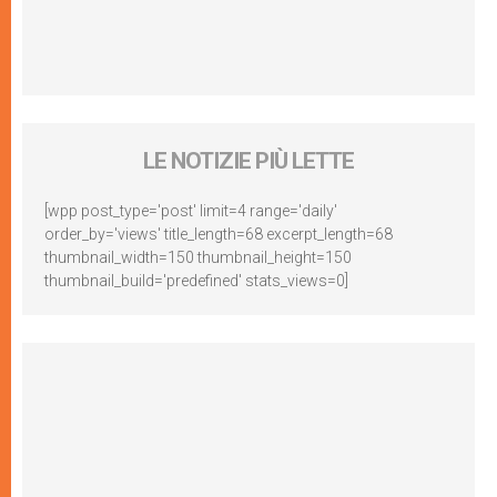
LE NOTIZIE PIÙ LETTE
[wpp post_type='post' limit=4 range='daily'
order_by='views' title_length=68 excerpt_length=68
thumbnail_width=150 thumbnail_height=150
thumbnail_build='predefined' stats_views=0]