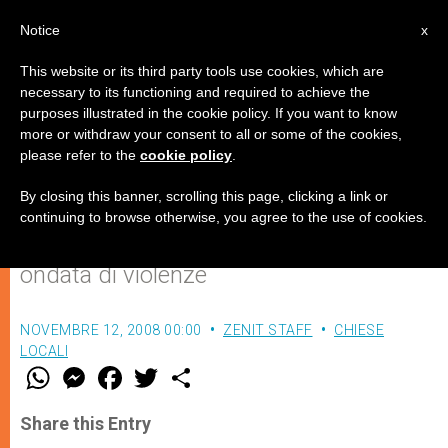
IT
Notice
x
This website or its third party tools use cookies, which are
necessary to its functioning and required to achieve the
purposes illustrated in the cookie policy. If you want to know
Iraq: due sorelle cattoliche uccise
more or withdraw your consent to all or some of the cookies,
please refer to the
cookie policy
.
a Mosul
By closing this banner, scrolling this page, clicking a link or
continuing to browse otherwise, you agree to the use of cookies.
La comunità cristiana teme una nuova
ondata di violenze
NOVEMBRE 12, 2008 00:00
ZENIT STAFF
CHIESE
LOCALI
W
M
F
T
S
h
e
a
w
h
a
s
c
i
a
t
s
e
t
r
Share this Entry
s
e
b
t
e