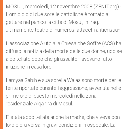
A
n
o
e
p
g
o
r
MOSUL, mercoledì, 12 novembre 2008 (ZENIT.org).-
p
e
k
L’omicidio di due sorelle cattoliche è tornato a
r
gettare nel panico la città di Mosul, in Iraq,
ultimamente teatro di numerosi attacchi anticristiani.
L’associazione Aiuto alla Chiesa che Soffre (ACS) ha
diffuso la notizia della morte delle due donne, uccise
a coltellate dopo che gli assalitori avevano fatto
irruzione in casa loro.
Lamyaa Sabih e sua sorella Walaa sono morte per le
ferite riportate durante l’aggressione, avvenuta nelle
prime ore di questo mercoledì nella zona
residenziale Alqahira di Mosul.
E’ stata accoltellata anche la madre, che viveva con
loro e ora versa in gravi condizioni in ospedale. La