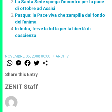
La Santa Sede spiega l'incontro per la pace
di ottobre ad Assisi
Pasqua: la Pace viva che zampilla dal fondo
dell’anima
In India, ferve la lotta per la libertà di
coscienza
NOVEMBRE 05, 2008 00:00
ARCHIVI
W
M
F
T
S
h
e
a
w
h
a
s
c
i
a
t
s
e
t
r
Share this Entry
s
e
b
t
e
A
n
o
e
p
g
o
r
ZENIT Staff
p
e
k
r