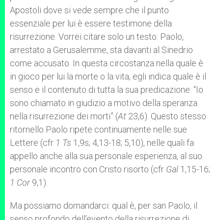
Apostoli dove si vede sempre che il punto
essenziale per lui è essere testimone della
risurrezione. Vorrei citare solo un testo: Paolo,
arrestato a Gerusalemme, sta davanti al Sinedrio
come accusato. In questa circostanza nella quale è
in gioco per lui la morte o la vita, egli indica quale è il
senso e il contenuto di tutta la sua predicazione: “Io
sono chiamato in giudizio a motivo della speranza
nella risurrezione dei morti” (
At
23,6). Questo stesso
ritornello Paolo ripete continuamente nelle sue
Lettere (cfr
1 Ts
1,9s; 4,13-18; 5,10), nelle quali fa
appello anche alla sua personale esperienza, al suo
personale incontro con Cristo risorto (cfr
Gal
1,15-16;
1 Cor
9,1).
Ma possiamo domandarci: qual è, per san Paolo, il
senso profondo dell’evento della risurrezione di