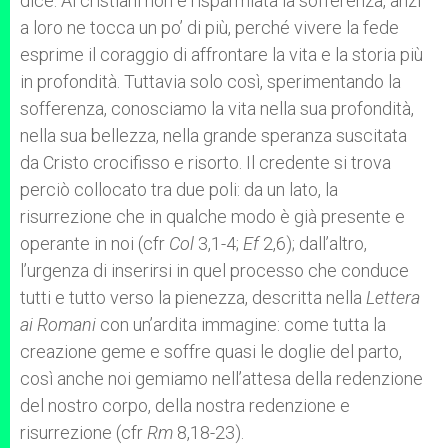
dice: Ai cristiani non è risparmiata la sofferenza, anzi
a loro ne tocca un po’ di più, perché vivere la fede
esprime il coraggio di affrontare la vita e la storia più
in profondità. Tuttavia solo così, sperimentando la
sofferenza, conosciamo la vita nella sua profondità,
nella sua bellezza, nella grande speranza suscitata
da Cristo crocifisso e risorto. Il credente si trova
perciò collocato tra due poli: da un lato, la
risurrezione che in qualche modo è già presente e
operante in noi (cfr
Col
3,1-4;
Ef
2,6); dall’altro,
l’urgenza di inserirsi in quel processo che conduce
tutti e tutto verso la pienezza, descritta nella
Lettera
ai Romani
con un’ardita immagine: come tutta la
creazione geme e soffre quasi le doglie del parto,
così anche noi gemiamo nell’attesa della redenzione
del nostro corpo, della nostra redenzione e
risurrezione (cfr
Rm
8,18-23).