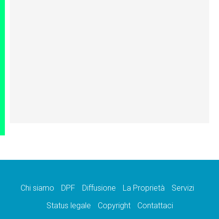
Chi siamo
DPF
Diffusione
La Proprietà
Servizi
Status legale
Copyright
Contattaci