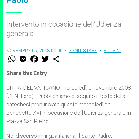
Paolo
Intervento in occasione dell’Udienza
generale
NOVEMBRE 05, 2008 00:00
ZENIT STAFF
ARCHIVI
W
M
F
T
S
h
e
a
w
h
a
s
c
i
a
t
s
e
t
r
Share this Entry
s
e
b
t
e
A
n
o
e
p
g
o
r
CITTA’ DEL VATICANO, mercoledì, 5 novembre 2008
p
e
k
(ZENIT.org).- Pubblichiamo di seguito il testo della
r
catechesi pronunciata questo mercoledì da
Benedetto XVI in occasione dell’Udienza generale in
Piazza San Pietro.
Nel discorso in lingua italiana, il Santo Padre,