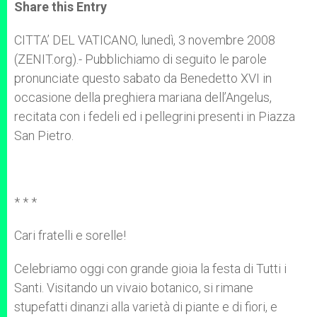
t
s
e
t
r
Share this Entry
s
e
b
t
e
A
n
o
e
p
g
o
r
CITTA’ DEL VATICANO, lunedì, 3 novembre 2008
p
e
k
(ZENIT.org).- Pubblichiamo di seguito le parole
r
pronunciate questo sabato da Benedetto XVI in
occasione della preghiera mariana dell’Angelus,
recitata con i fedeli ed i pellegrini presenti in Piazza
San Pietro.
* * *
Cari fratelli e sorelle!
Celebriamo oggi con grande gioia la festa di Tutti i
Santi. Visitando un vivaio botanico, si rimane
stupefatti dinanzi alla varietà di piante e di fiori, e