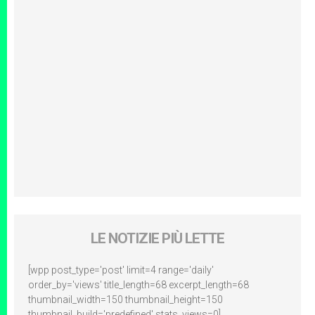
LE NOTIZIE PIÙ LETTE
[wpp post_type='post' limit=4 range='daily'
order_by='views' title_length=68 excerpt_length=68
thumbnail_width=150 thumbnail_height=150
thumbnail_build='predefined' stats_views=0]