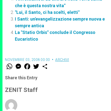
che è questa nostra vita"
"Lui, il Santo, ci ha scelti, eletti"
I Santi: un'evangelizzazione sempre nuova e
sempre antica
La "Statio Orbis" conclude il Congresso
Eucaristico
NOVEMBRE 03, 2008 00:00
ARCHIVI
W
M
F
T
S
h
e
a
w
h
a
s
c
i
a
t
s
e
t
r
Share this Entry
s
e
b
t
e
A
n
o
e
p
g
o
r
ZENIT Staff
p
e
k
r