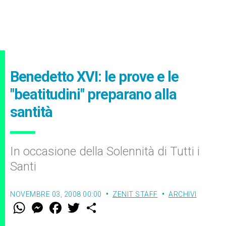
Benedetto XVI: le prove e le
"beatitudini" preparano alla
santità
In occasione della Solennità di Tutti i
Santi
NOVEMBRE 03, 2008 00:00
ZENIT STAFF
ARCHIVI
W
M
F
T
S
h
e
a
w
h
a
s
c
i
a