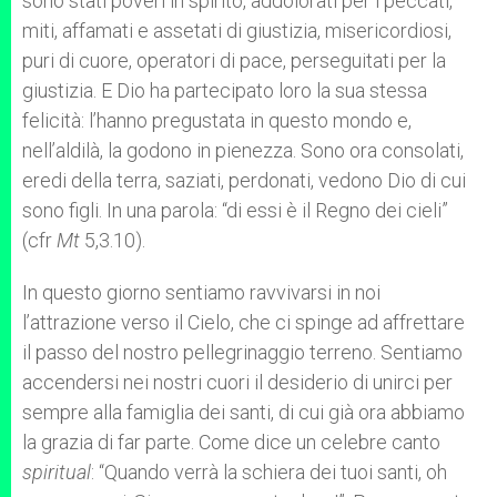
sono stati poveri in spirito, addolorati per i peccati,
miti, affamati e assetati di giustizia, misericordiosi,
puri di cuore, operatori di pace, perseguitati per la
giustizia. E Dio ha partecipato loro la sua stessa
felicità: l’hanno pregustata in questo mondo e,
nell’aldilà, la godono in pienezza. Sono ora consolati,
eredi della terra, saziati, perdonati, vedono Dio di cui
sono figli. In una parola: “di essi è il Regno dei cieli”
(cfr
Mt
5,3.10).
In questo giorno sentiamo ravvivarsi in noi
l’attrazione verso il Cielo, che ci spinge ad affrettare
il passo del nostro pellegrinaggio terreno. Sentiamo
accendersi nei nostri cuori il desiderio di unirci per
sempre alla famiglia dei santi, di cui già ora abbiamo
la grazia di far parte. Come dice un celebre canto
spiritual
: “Quando verrà la schiera dei tuoi santi, oh