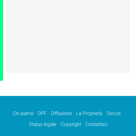
Chi siamo
DPF
Diffusione
La Proprietà
Servizi
Status legale
Copyright
Contattaci