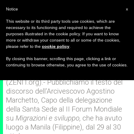
IT
Notice
x
This website or its third party tools use cookies, which are
necessary to its functioning and required to achieve the
purposes illustrated in the cookie policy. If you want to know
La povertà nascosta dietro lo
more or withdraw your consent to all or some of the cookies,
please refer to the
cookie policy
.
sviluppo
By closing this banner, scrolling this page, clicking a link or
continuing to browse otherwise, you agree to the use of cookies.
MANILA, sabato, 1° novembre 2008
(ZENIT.org).- Pubblichiamo il testo del
discorso dell’Arcivescovo Agostino
Marchetto, Capo della delegazione
della Santa Sede al II Forum Mondiale
su
Migrazioni e sviluppo,
che ha avuto
luogo a Manila (Filippine), dal 29 al 30