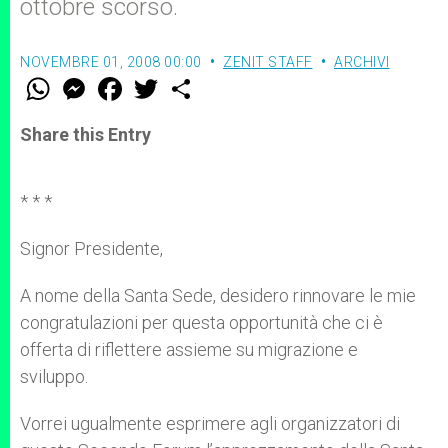
ottobre scorso.
NOVEMBRE 01, 2008 00:00
ZENIT STAFF
ARCHIVI
W
M
F
T
S
h
e
a
w
h
a
s
c
i
a
t
s
e
t
r
Share this Entry
s
e
b
t
e
A
n
o
e
p
g
o
r
p
e
k
* * *
r
Signor Presidente,
A nome della Santa Sede, desidero rinnovare le mie
congratulazioni per questa opportunità che ci è
offerta di riflettere assieme su migrazione e
sviluppo.
Vorrei ugualmente esprimere agli organizzatori di