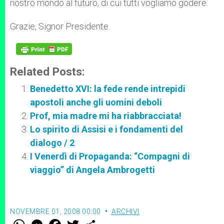
nostro mondo al futuro, di cui tutti vogliamo godere.
Grazie, Signor Presidente.
Related Posts:
Benedetto XVI: la fede rende intrepidi
apostoli anche gli uomini deboli
Prof, mia madre mi ha riabbracciata!
Lo spirito di Assisi e i fondamenti del
dialogo / 2
I Venerdì di Propaganda: “Compagni di
viaggio” di Angela Ambrogetti
NOVEMBRE 01, 2008 00:00
ARCHIVI
W
M
F
T
S