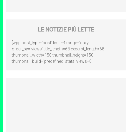
LE NOTIZIE PIÙ LETTE
[wpp post_type='post' limit=4 range='daily'
order_by='views' title_length=68 excerpt_length=68
thumbnail_width=150 thumbnail_height=150
thumbnail_build='predefined' stats_views=0]