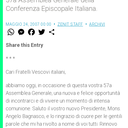
57a Assemblea Generale della
Conferenza Episcopale Italiana.
MAGGIO 24, 2007 00:00
ZENIT STAFF
ARCHIVI
W
M
F
T
S
h
e
a
w
h
a
s
c
i
a
t
s
e
t
r
Share this Entry
s
e
b
t
e
A
n
o
e
p
g
o
r
* * *
p
e
k
r
Cari Fratelli Vescovi italiani,
abbiamo oggi, in occasione di questa vostra 57a
Assemblea Generale, una nuova e felice opportunità
di incontrarci e di vivere un momento di intensa
comunione. Saluto il vostro nuovo Presidente, Mons.
Angelo Bagnasco, e lo ringrazio di cuore per le gentili
parole che mi ha rivolto a nome di voi tutti. Rinnovo