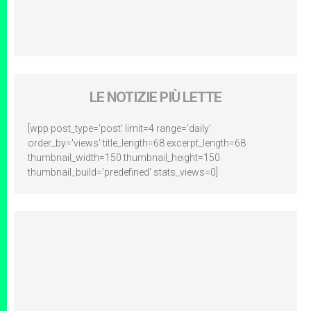
LE NOTIZIE PIÙ LETTE
[wpp post_type='post' limit=4 range='daily'
order_by='views' title_length=68 excerpt_length=68
thumbnail_width=150 thumbnail_height=150
thumbnail_build='predefined' stats_views=0]