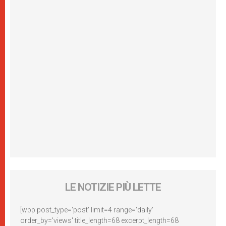
LE NOTIZIE PIÙ LETTE
[wpp post_type='post' limit=4 range='daily'
order_by='views' title_length=68 excerpt_length=68