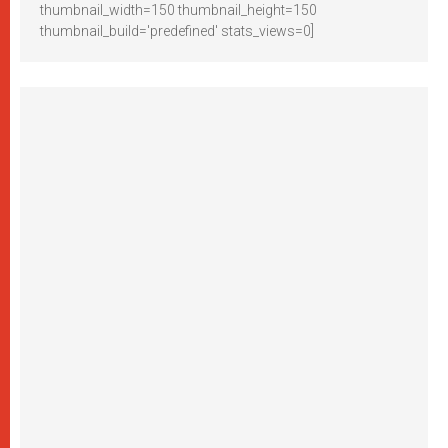
thumbnail_width=150 thumbnail_height=150
thumbnail_build='predefined' stats_views=0]