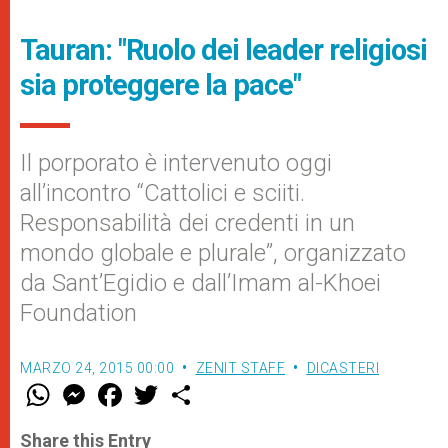
Tauran: "Ruolo dei leader religiosi
sia proteggere la pace"
Il porporato è intervenuto oggi
all’incontro “Cattolici e sciiti.
Responsabilità dei credenti in un
mondo globale e plurale”, organizzato
da Sant’Egidio e dall’Imam al-Khoei
Foundation
MARZO 24, 2015 00:00
ZENIT STAFF
DICASTERI
W
M
F
T
S
h
e
a
w
h
a
s
c
i
a
t
s
e
t
r
Share this Entry