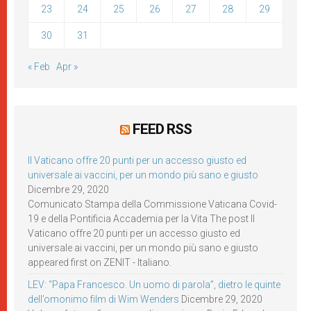
23
24
25
26
27
28
29
30
31
« Feb
Apr »
FEED RSS
Il Vaticano offre 20 punti per un accesso giusto ed
universale ai vaccini, per un mondo più sano e giusto
Dicembre 29, 2020
Comunicato Stampa della Commissione Vaticana Covid-
19 e della Pontificia Accademia per la Vita The post Il
Vaticano offre 20 punti per un accesso giusto ed
universale ai vaccini, per un mondo più sano e giusto
appeared first on ZENIT - Italiano.
LEV: “Papa Francesco. Un uomo di parola”, dietro le quinte
dell’omonimo film di Wim Wenders
Dicembre 29, 2020