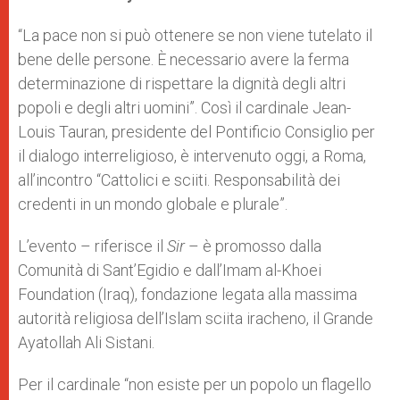
s
e
b
t
e
A
n
o
e
p
g
o
r
“La pace non si può ottenere se non viene tutelato il
p
e
k
bene delle persone. È necessario avere la ferma
r
determinazione di rispettare la dignità degli altri
popoli e degli altri uomini”. Così il cardinale Jean-
Louis Tauran, presidente del Pontificio Consiglio per
il dialogo interreligioso, è intervenuto oggi, a Roma,
all’incontro “Cattolici e sciiti. Responsabilità dei
credenti in un mondo globale e plurale”.
L’evento – riferisce il
Sir
– è promosso dalla
Comunità di Sant’Egidio e dall’Imam al-Khoei
Foundation (Iraq), fondazione legata alla massima
autorità religiosa dell’Islam sciita iracheno, il Grande
Ayatollah Ali Sistani.
Per il cardinale “non esiste per un popolo un flagello