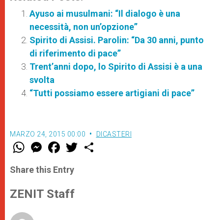
Ayuso ai musulmani: “Il dialogo è una
necessità, non un’opzione”
Spirito di Assisi. Parolin: “Da 30 anni, punto
di riferimento di pace”
Trent’anni dopo, lo Spirito di Assisi è a una
svolta
“Tutti possiamo essere artigiani di pace”
MARZO 24, 2015 00:00
DICASTERI
W
M
F
T
S
h
e
a
w
h
a
s
c
i
a
t
s
e
t
r
Share this Entry
s
e
b
t
e
A
n
o
e
p
g
o
r
ZENIT Staff
p
e
k
r