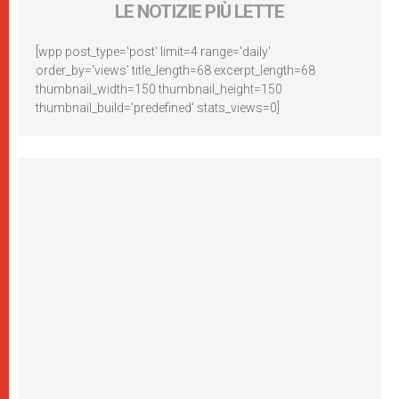
LE NOTIZIE PIÙ LETTE
[wpp post_type='post' limit=4 range='daily'
order_by='views' title_length=68 excerpt_length=68
thumbnail_width=150 thumbnail_height=150
thumbnail_build='predefined' stats_views=0]