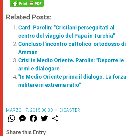
Related Posts:
Card. Parolin: "Cristiani perseguitati al
centro del viaggio del Papa in Turchia"
Concluso l'incontro cattolico-ortodosso di
Amman
Crisi in Medio Oriente. Parolin: "Deporre le
armi e dialogare"
"In Medio Oriente prima il dialogo. La forza
militare in extrema ratio"
MARZO 17, 2015 00:00
DICASTERI
W
M
F
T
S
h
e
a
w
h
a
s
c
i
a
t
s
e
t
r
Share this Entry
s
e
b
t
e