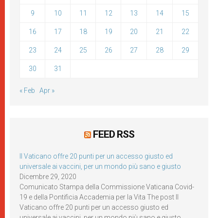
9
10
11
12
13
14
15
16
17
18
19
20
21
22
23
24
25
26
27
28
29
30
31
« Feb
Apr »
FEED RSS
Il Vaticano offre 20 punti per un accesso giusto ed
universale ai vaccini, per un mondo più sano e giusto
Dicembre 29, 2020
Comunicato Stampa della Commissione Vaticana Covid-
19 e della Pontificia Accademia per la Vita The post Il
Vaticano offre 20 punti per un accesso giusto ed
universale ai vaccini, per un mondo più sano e giusto