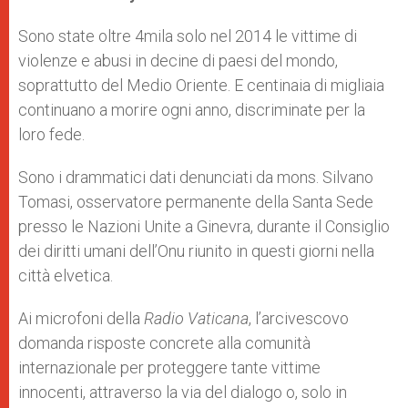
s
e
b
t
e
A
n
o
e
p
g
o
r
Sono state oltre 4mila solo nel 2014 le vittime di
p
e
k
violenze e abusi in decine di paesi del mondo,
r
soprattutto del Medio Oriente. E centinaia di migliaia
continuano a morire ogni anno, discriminate per la
loro fede.
Sono i drammatici dati denunciati da mons. Silvano
Tomasi, osservatore permanente della Santa Sede
presso le Nazioni Unite a Ginevra, durante il Consiglio
dei diritti umani dell’Onu riunito in questi giorni nella
città elvetica.
Ai microfoni della
Radio Vaticana
, l’arcivescovo
domanda risposte concrete alla comunità
internazionale per proteggere tante vittime
innocenti, attraverso la via del dialogo o, solo in