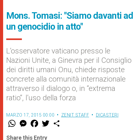
Mons. Tomasi: "Siamo davanti ad
un genocidio in atto"
L’osservatore vaticano presso le
Nazioni Unite, a Ginevra per il Consiglio
dei diritti umani Onu, chiede risposte
concrete alla comunità internazionale
attraverso il dialogo o, in “extrema
ratio”, l’uso della forza
MARZO 17, 2015 00:00
ZENIT STAFF
DICASTERI
W
M
F
T
S
h
e
a
w
h
a
s
c
i
a
t
s
e
t
r
Share this Entry