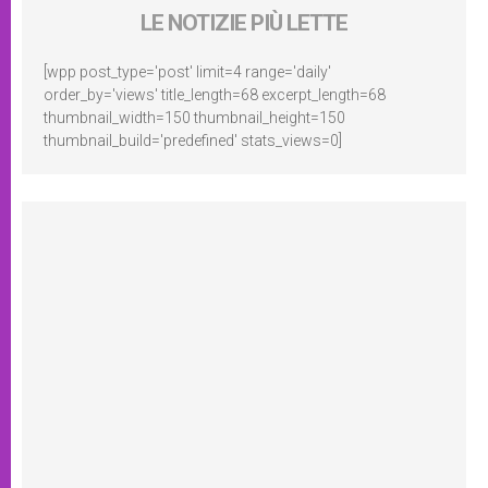
LE NOTIZIE PIÙ LETTE
[wpp post_type='post' limit=4 range='daily'
order_by='views' title_length=68 excerpt_length=68
thumbnail_width=150 thumbnail_height=150
thumbnail_build='predefined' stats_views=0]