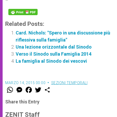
–
Related Posts:
Card. Nichols: "Spero in una discussione più
riflessiva sulla famiglia"
Una lezione orizzontale dal Sinodo
Verso il Sinodo sulla Famiglia 2014
La famiglia al Sinodo dei vescovi
MARZO 14, 2015 00:00
SEZIONI TEMPORALI
W
M
F
T
S
h
e
a
w
h
a
s
c
i
a
t
s
e
t
r
Share this Entry
s
e
b
t
e
A
n
o
e
p
g
o
r
ZENIT Staff
p
e
k