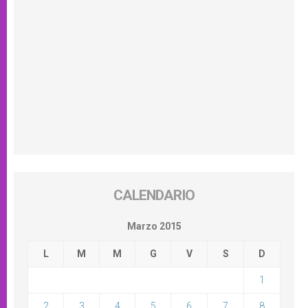
CALENDARIO
Marzo 2015
L
M
M
G
V
S
D
1
2
3
4
5
6
7
8