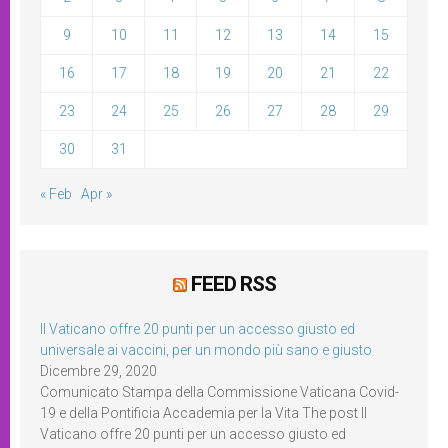
9
10
11
12
13
14
15
16
17
18
19
20
21
22
23
24
25
26
27
28
29
30
31
« Feb
Apr »
FEED RSS
Il Vaticano offre 20 punti per un accesso giusto ed
universale ai vaccini, per un mondo più sano e giusto
Dicembre 29, 2020
Comunicato Stampa della Commissione Vaticana Covid-
19 e della Pontificia Accademia per la Vita The post Il
Vaticano offre 20 punti per un accesso giusto ed