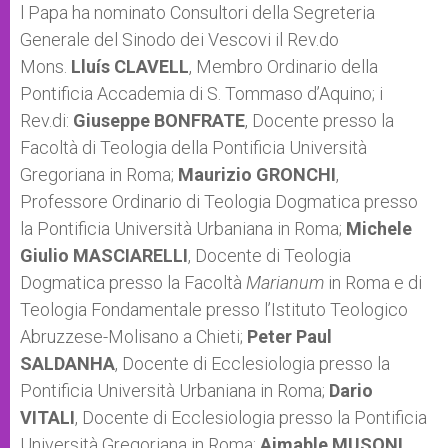
p
g
o
r
l Papa ha nominato Consultori della Segreteria
p
e
k
Generale del Sinodo dei Vescovi il Rev.do
r
Mons.
Lluís CLAVELL
, Membro Ordinario della
Pontificia Accademia di S. Tommaso d’Aquino; i
Rev.di:
Giuseppe BONFRATE
, Docente presso la
Facoltà di Teologia della Pontificia Università
Gregoriana in Roma;
Maurizio GRONCHI
,
Professore Ordinario di Teologia Dogmatica presso
la Pontificia Università Urbaniana in Roma;
Michele
Giulio MASCIARELLI
, Docente di Teologia
Dogmatica presso la Facoltà
Marianum
in Roma e di
Teologia Fondamentale presso l’Istituto Teologico
Abruzzese-Molisano a Chieti;
Peter Paul
SALDANHA
, Docente di Ecclesiologia presso la
Pontificia Università Urbaniana in Roma;
Dario
VITALI
, Docente di Ecclesiologia presso la Pontificia
Università Gregoriana in Roma;
Aimable MUSONI
,