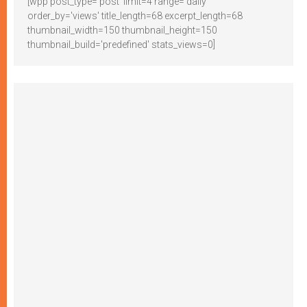
[wpp post_type='post' limit=4 range='daily'
order_by='views' title_length=68 excerpt_length=68
thumbnail_width=150 thumbnail_height=150
thumbnail_build='predefined' stats_views=0]