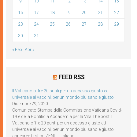
9
10
11
12
13
14
15
16
17
18
19
20
21
22
23
24
25
26
27
28
29
30
31
« Feb
Apr »
FEED RSS
Il Vaticano offre 20 punti per un accesso giusto ed
universale ai vaccini, per un mondo più sano e giusto
Dicembre 29, 2020
Comunicato Stampa della Commissione Vaticana Covid-
19 e della Pontificia Accademia per la Vita The post Il
Vaticano offre 20 punti per un accesso giusto ed
universale ai vaccini, per un mondo più sano e giusto
appeared first on ZENIT - Italiano.