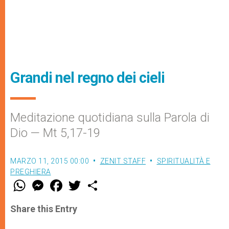
Grandi nel regno dei cieli
Meditazione quotidiana sulla Parola di
Dio — Mt 5,17-19
MARZO 11, 2015 00:00
ZENIT STAFF
SPIRITUALITÀ E
PREGHIERA
W
M
F
T
S
h
e
a
w
h
a
s
c
i
a
t
s
e
t
r
Share this Entry
s
e
b
t
e
A
n
o
e