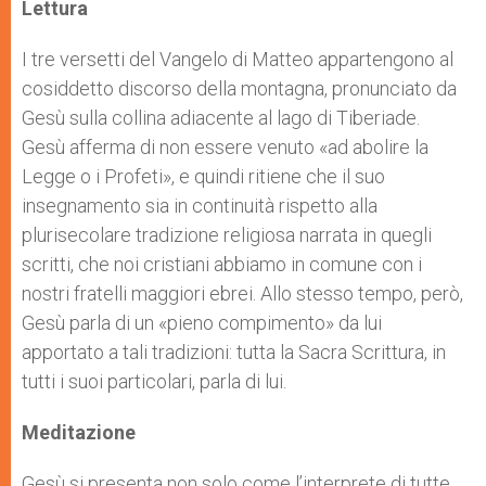
p
g
o
r
Lettura
p
e
k
r
I tre versetti del Vangelo di Matteo appartengono al
cosiddetto discorso della montagna, pronunciato da
Gesù sulla collina adiacente al lago di Tiberiade.
Gesù afferma di non essere venuto «ad abolire la
Legge o i Profeti», e quindi ritiene che il suo
insegnamento sia in continuità rispetto alla
plurisecolare tradizione religiosa narrata in quegli
scritti, che noi cristiani abbiamo in comune con i
nostri fratelli maggiori ebrei. Allo stesso tempo, però,
Gesù parla di un «pieno compimento» da lui
apportato a tali tradizioni: tutta la Sacra Scrittura, in
tutti i suoi particolari, parla di lui.
Meditazione
Gesù si presenta non solo come l’interprete di tutte