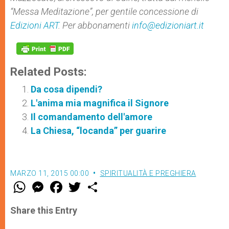
“Messa Meditazione”, per gentile concessione di
Edizioni ART
. Per abbonamenti
info@edizioniart.it
Related Posts:
Da cosa dipendi?
L'anima mia magnifica il Signore
Il comandamento dell'amore
La Chiesa, “locanda” per guarire
MARZO 11, 2015 00:00
SPIRITUALITÀ E PREGHIERA
W
M
F
T
S
h
e
a
w
h
a
s
c
i
a
t
s
e
t
r
Share this Entry
s
e
b
t
e
A
n
o
e