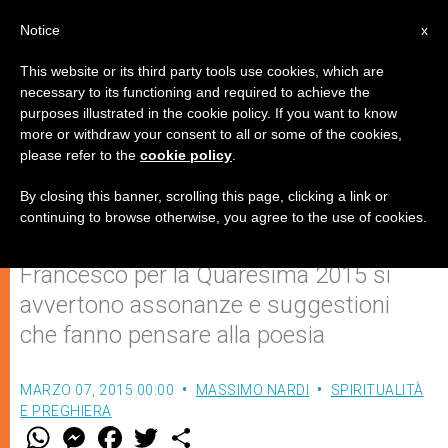
IT
Notice
x
This website or its third party tools use cookies, which are
necessary to its functioning and required to achieve the
purposes illustrated in the cookie policy. If you want to know
Un "commentario poetico" alle
more or withdraw your consent to all or some of the cookies,
please refer to the
cookie policy
.
parole del Papa
By closing this banner, scrolling this page, clicking a link or
continuing to browse otherwise, you agree to the use of cookies.
Nel Messaggio del Santo Padre
Francesco per la Quaresima 2015 si
avvertono assonanze e suggestioni
che fanno pensare alla poesia
MARZO 07, 2015 00:00
MASSIMO NARDI
SPIRITUALITÀ
E PREGHIERA
W
M
F
T
S
h
e
a
w
h