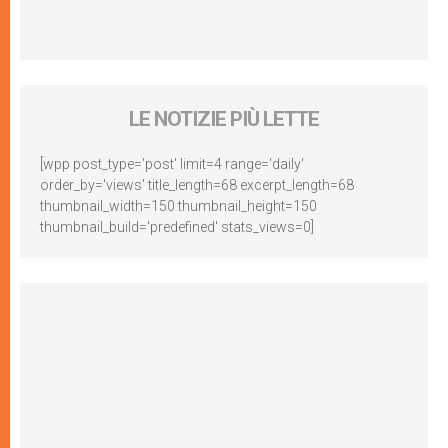
LE NOTIZIE PIÙ LETTE
[wpp post_type='post' limit=4 range='daily'
order_by='views' title_length=68 excerpt_length=68
thumbnail_width=150 thumbnail_height=150
thumbnail_build='predefined' stats_views=0]