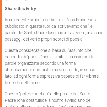
a
s
c
i
a
t
s
e
t
r
Share this Entry
s
e
b
t
e
A
n
o
e
p
g
o
r
In un recente articolo dedicato a Papa Francesco,
p
e
k
pubblicato in questa rubrica, scrivevamo che “le
r
parole del Santo Padre lasciano intravedere, in alcuni
passaggi, dei veri e propri scorci di poesia”.
Questa considerazione si basa sull’assunto che il
concetto di “poesia” non si limita a un insieme di
parole organizzate secondo una forma
stilisticamente compiuta, ma si estende, in senso
lato, ad ogni forma espressiva capace di far vibrare
le corde dell’animo.
Questo “potere poetico” delle parole del Santo
Padre (che costituisce, a nostro avviso, uno dei
motivi della sua straordinaria “vis” comunicativa)