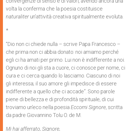
convergenze di senso e di valori, avendo ancora una
volta la conferma che la poesia costituisce
naturaliter
un’attività creativa spiritualmente evoluta.
*
“Dio non ci chiede nulla – scrive Papa Francesco –
che prima non ci abbia donato: noi amiamo perché
egli ci ha amati per primo. Lui non è indifferente a noi.
Ognuno di noi gli sta a cuore, ci conosce per nome, ci
cura e ci cerca quando lo lasciamo. Ciascuno di noi
gli interessa; il suo amore gli impedisce di essere
indifferente a quello che ci accade”. Sono parole
piene di bellezza e di profondità spirituale, di cui
troviamo un’eco nella poesia
Eccomi Signore
, scritta
da padre Giovannino Tolu O. de M.
Mi hai afferrato, Signore,