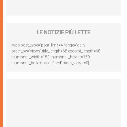
LE NOTIZIE PIÙ LETTE
[wpp post_type='post' limit=4 range='daily'
order_by='views' title_length=68 excerpt_length=68
thumbnail_width=150 thumbnail_height=150
thumbnail_build='predefined' stats_views=0]