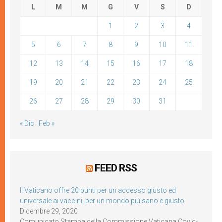
L
M
M
G
V
S
D
1
2
3
4
5
6
7
8
9
10
11
12
13
14
15
16
17
18
19
20
21
22
23
24
25
26
27
28
29
30
31
« Dic
Feb »
FEED RSS
Il Vaticano offre 20 punti per un accesso giusto ed
universale ai vaccini, per un mondo più sano e giusto
Dicembre 29, 2020
Comunicato Stampa della Commissione Vaticana Covid-