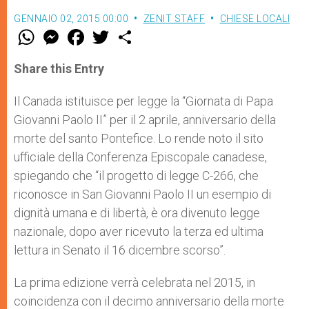
GENNAIO 02, 2015 00:00
ZENIT STAFF
CHIESE LOCALI
W
M
F
T
S
h
e
a
w
h
a
s
c
i
a
t
s
e
t
r
Share this Entry
s
e
b
t
e
A
n
o
e
p
g
o
r
Il Canada istituisce per legge la “Giornata di Papa
p
e
k
Giovanni Paolo II” per il 2 aprile, anniversario della
r
morte del santo Pontefice. Lo rende noto il sito
ufficiale della Conferenza Episcopale canadese,
spiegando che “il progetto di legge C-266, che
riconosce in San Giovanni Paolo II un esempio di
dignità umana e di libertà, è ora divenuto legge
nazionale, dopo aver ricevuto la terza ed ultima
lettura in Senato il 16 dicembre scorso”.
La prima edizione verrà celebrata nel 2015, in
coincidenza con il decimo anniversario della morte