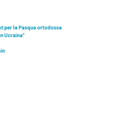
est per la Pasqua ortodossa
in Ucraina"
nin