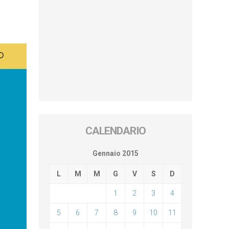
CALENDARIO
Gennaio 2015
L
M
M
G
V
S
D
1
2
3
4
5
6
7
8
9
10
11