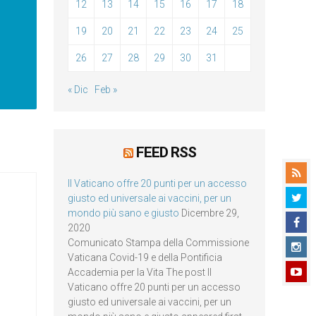
12
13
14
15
16
17
18
19
20
21
22
23
24
25
26
27
28
29
30
31
« Dic
Feb »
FEED RSS
Il Vaticano offre 20 punti per un accesso
giusto ed universale ai vaccini, per un
mondo più sano e giusto
Dicembre 29,
2020
Comunicato Stampa della Commissione
Vaticana Covid-19 e della Pontificia
Accademia per la Vita The post Il
Vaticano offre 20 punti per un accesso
giusto ed universale ai vaccini, per un