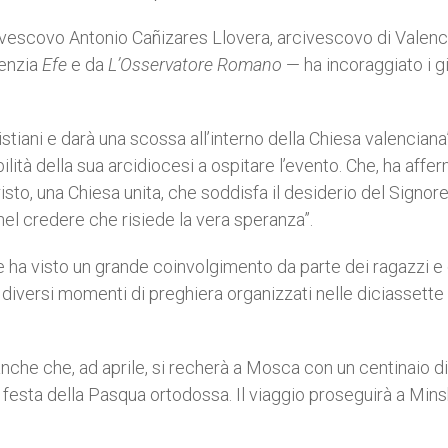
ivescovo Antonio Cañizares Llovera, arcivescovo di Valenci
genzia
Efe
e da
L’Osservatore Romano
— ha incoraggiato i g
cristiani e darà una scossa all’interno della Chiesa valenciana
lità della sua arcidiocesi a ospitare l’evento. Che, ha affer
isto, una Chiesa unita, che soddisfa il desiderio del Signor
nel credere che risiede la vera speranza”.
e ha visto un grande coinvolgimento da parte dei ragazzi e 
 diversi momenti di preghiera organizzati nelle diciassette
anche che, ad aprile, si recherà a Mosca con un centinaio di
a festa della Pasqua ortodossa. Il viaggio proseguirà a Mins