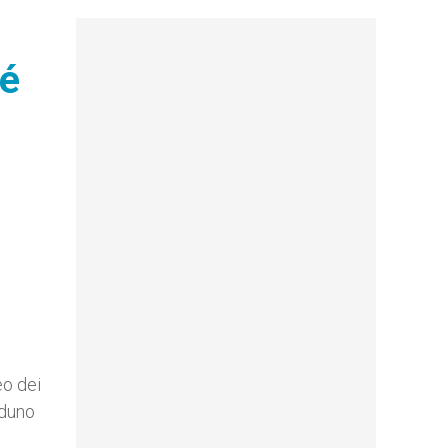
zé
eo dei
aduno