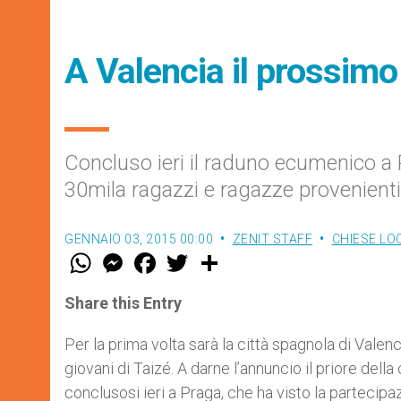
A Valencia il prossimo 
Concluso ieri il raduno ecumenico a P
30mila ragazzi e ragazze provenienti
GENNAIO 03, 2015 00:00
ZENIT STAFF
CHIESE LO
W
M
F
T
S
h
e
a
w
h
a
s
c
i
a
t
s
e
t
r
Share this Entry
s
e
b
t
e
A
n
o
e
p
g
o
r
Per la prima volta sarà la città spagnola di Valenc
p
e
k
giovani di Taizé. A darne l’annuncio il priore dell
r
conclusosi ieri a Praga, che ha visto la partecip