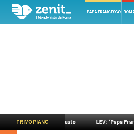
PAPA FRANCESCO
ROM
do più sano e giusto
LEV: “Papa Francesco. Un u
PRIMO PIANO