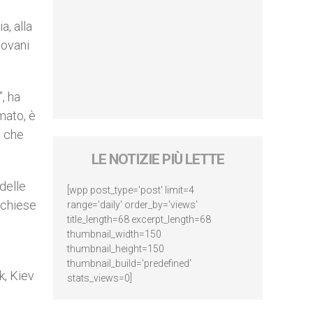
a, alla
iovani
”, ha
mato, è
e che
LE NOTIZIE PIÙ LETTE
delle
[wpp post_type='post' limit=4
 chiese
range='daily' order_by='views'
title_length=68 excerpt_length=68
thumbnail_width=150
thumbnail_height=150
thumbnail_build='predefined'
k, Kiev
stats_views=0]