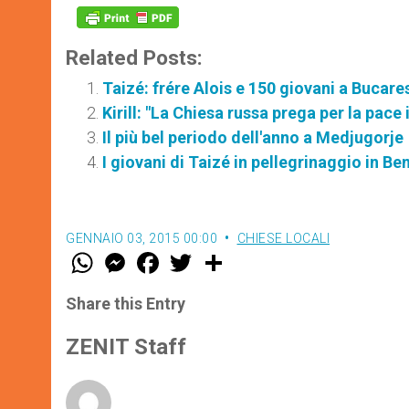
Related Posts:
Taizé: frére Alois e 150 giovani a Bucar
Kirill: "La Chiesa russa prega per la pace 
Il più bel periodo dell'anno a Medjugorje
I giovani di Taizé in pellegrinaggio in Be
GENNAIO 03, 2015 00:00
CHIESE LOCALI
W
M
F
T
S
h
e
a
w
h
a
s
c
i
a
t
s
e
t
r
Share this Entry
s
e
b
t
e
A
n
o
e
p
g
o
r
ZENIT Staff
p
e
k
r