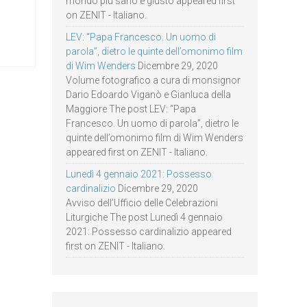
mondo più sano e giusto appeared first
on ZENIT - Italiano.
LEV: “Papa Francesco. Un uomo di
parola”, dietro le quinte dell’omonimo film
di Wim Wenders
Dicembre 29, 2020
Volume fotografico a cura di monsignor
Dario Edoardo Viganò e Gianluca della
Maggiore The post LEV: “Papa
Francesco. Un uomo di parola”, dietro le
quinte dell’omonimo film di Wim Wenders
appeared first on ZENIT - Italiano.
Lunedì 4 gennaio 2021: Possesso
cardinalizio
Dicembre 29, 2020
Avviso dell’Ufficio delle Celebrazioni
Liturgiche The post Lunedì 4 gennaio
2021: Possesso cardinalizio appeared
first on ZENIT - Italiano.