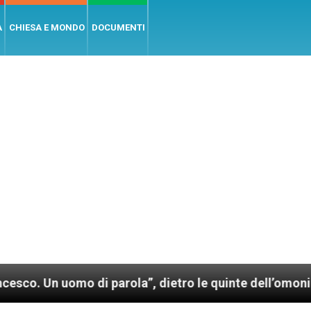
A
CHIESA E MONDO
DOCUMENTI
omo di parola”, dietro le quinte dell’omonimo film d