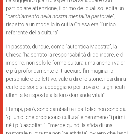
ha suggerito quattro aspetti da sviluppare con
particolare attenzione, il primo dei quali sollecita un
“
cambiamento nella nostra mentalità pastorale
”,
rispetto a un modello in cui la Chiesa era “l’unico
referente della cultura”.
In passato, dunque, come “autentica Maestra”, la
Chiesa “ha sentito la responsabilità di delineare, e di
imporre, non solo le forme culturali, ma anche i valori,
e più profondamente di tracciare l’immaginario
personale e collettivo, vale a dire le storie, i cardini a
cui le persone si appoggiano per trovare i significati
ultimi e le risposte alle loro domande vitali”.
I tempi, però, sono cambiati e i cattolici non sono più
“gli unici che producono cultura” e nemmeno “i primi,
né i più ascoltati”. Emerge quindi la sfida di una
pastorale nuova ma non “relativista”, ovvero che lasci