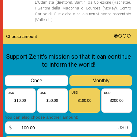
L'Ottimista (direttore). Santini da Collezione (Hachette).
I Santini della Madonna di Lourdes (McKay). Contro
Garibaldi. Quello che a scuola non vi hanno raccontato
(Vallecchi).