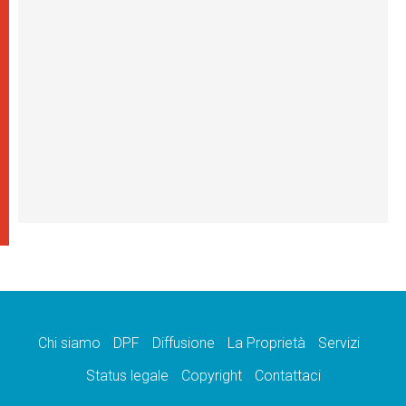
Chi siamo
DPF
Diffusione
La Proprietà
Servizi
Status legale
Copyright
Contattaci