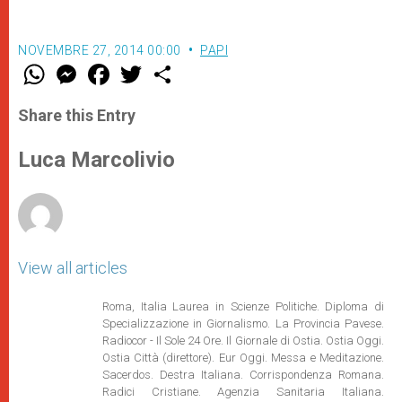
NOVEMBRE 27, 2014 00:00
PAPI
W
M
F
T
S
h
e
a
w
h
a
s
c
i
a
t
s
e
t
r
Share this Entry
s
e
b
t
e
A
n
o
e
p
g
o
r
Luca Marcolivio
p
e
k
r
View all articles
Roma, Italia Laurea in Scienze Politiche. Diploma di
Specializzazione in Giornalismo. La Provincia Pavese.
Radiocor - Il Sole 24 Ore. Il Giornale di Ostia. Ostia Oggi.
Ostia Città (direttore). Eur Oggi. Messa e Meditazione.
Sacerdos. Destra Italiana. Corrispondenza Romana.
Radici Cristiane. Agenzia Sanitaria Italiana.