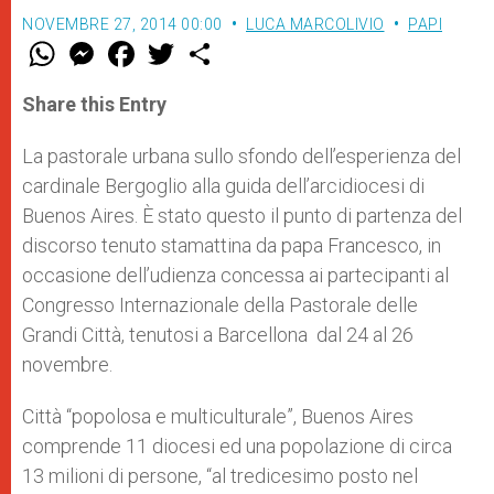
NOVEMBRE 27, 2014 00:00
LUCA MARCOLIVIO
PAPI
W
M
F
T
S
h
e
a
w
h
a
s
c
i
a
t
s
e
t
r
Share this Entry
s
e
b
t
e
A
n
o
e
p
g
o
r
La pastorale urbana sullo sfondo dell’esperienza del
p
e
k
cardinale Bergoglio alla guida dell’arcidiocesi di
r
Buenos Aires. È stato questo il punto di partenza del
discorso tenuto stamattina da papa Francesco, in
occasione dell’udienza concessa ai partecipanti al
Congresso Internazionale della Pastorale delle
Grandi Città, tenutosi a Barcellona dal 24 al 26
novembre.
Città “popolosa e multiculturale”, Buenos Aires
comprende 11 diocesi ed una popolazione di circa
13 milioni di persone, “al tredicesimo posto nel