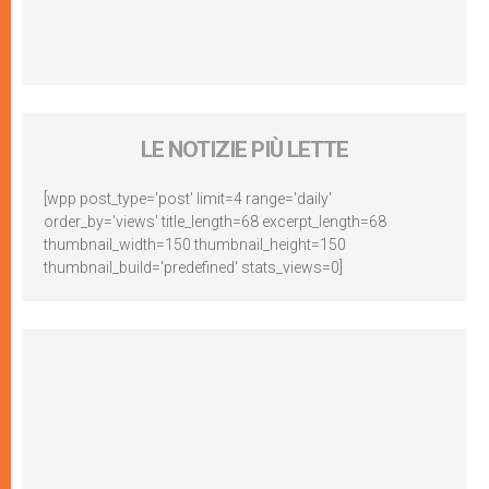
LE NOTIZIE PIÙ LETTE
[wpp post_type='post' limit=4 range='daily'
order_by='views' title_length=68 excerpt_length=68
thumbnail_width=150 thumbnail_height=150
thumbnail_build='predefined' stats_views=0]