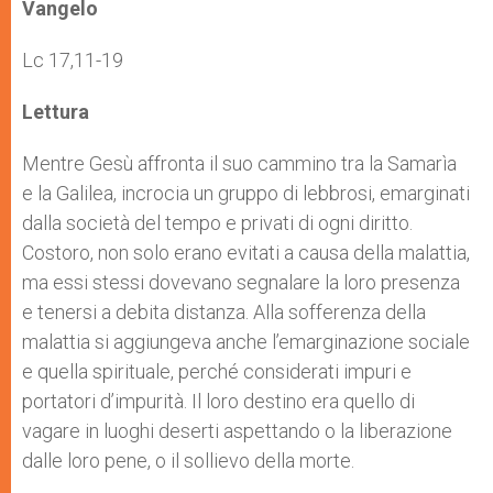
p
g
o
r
Vangelo
p
e
k
r
Lc 17,11-19
Lettura
Mentre Gesù affronta il suo cammino tra la Samarìa
e la Galilea, incrocia un gruppo di lebbrosi, emarginati
dalla società del tempo e privati di ogni diritto.
Costoro, non solo erano evitati a causa della malattia,
ma essi stessi dovevano segnalare la loro presenza
e tenersi a debita distanza. Alla sofferenza della
malattia si aggiungeva anche l’emarginazione sociale
e quella spirituale, perché considerati impuri e
portatori d’impurità. Il loro destino era quello di
vagare in luoghi deserti aspettando o la liberazione
dalle loro pene, o il sollievo della morte.