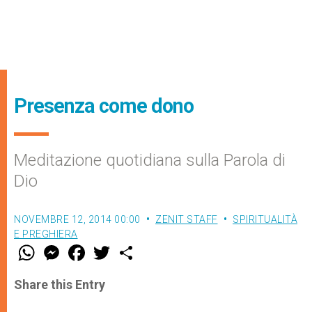
Presenza come dono
Meditazione quotidiana sulla Parola di
Dio
NOVEMBRE 12, 2014 00:00
ZENIT STAFF
SPIRITUALITÀ
E PREGHIERA
W
M
F
T
S
h
e
a
w
h
a
s
c
i
a
t
s
e
t
r
Share this Entry
s
e
b
t
e
A
n
o
e