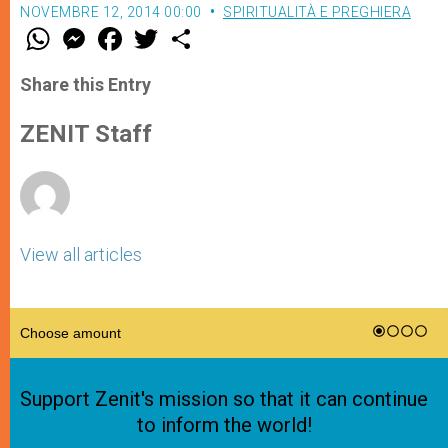
NOVEMBRE 12, 2014 00:00
SPIRITUALITÀ E PREGHIERA
W
M
F
T
S
h
e
a
w
h
a
s
c
i
a
t
s
e
t
r
Share this Entry
s
e
b
t
e
A
n
o
e
p
g
o
r
ZENIT Staff
p
e
k
r
View all articles