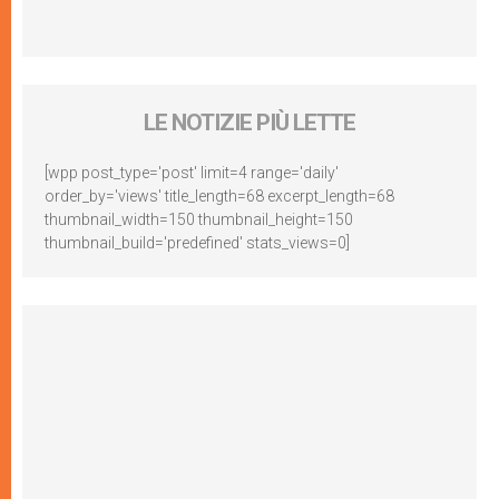
LE NOTIZIE PIÙ LETTE
[wpp post_type='post' limit=4 range='daily'
order_by='views' title_length=68 excerpt_length=68
thumbnail_width=150 thumbnail_height=150
thumbnail_build='predefined' stats_views=0]