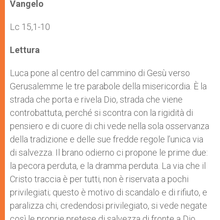
p
g
o
r
Vangelo
p
e
k
r
Lc 15,1-10
Lettura
Luca pone al centro del cammino di Gesù verso
Gerusalemme le tre parabole della misericordia. È la
strada che porta e rivela Dio, strada che viene
controbattuta, perché si scontra con la rigidità di
pensiero e di cuore di chi vede nella sola osservanza
della tradizione e delle sue fredde regole l’unica via
di salvezza. Il brano odierno ci propone le prime due:
la pecora perduta, e la dramma perduta. La via che il
Cristo traccia è per tutti, non è riservata a pochi
privilegiati; questo è motivo di scandalo e di rifiuto, e
paralizza chi, credendosi privilegiato, si vede negate
così le proprie pretese di salvezza di fronte a Dio.