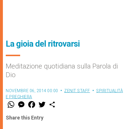
La gioia del ritrovarsi
Meditazione quotidiana sulla Parola di
Dio
NOVEMBRE 06, 2014 00:00
ZENIT STAFF
SPIRITUALITÀ
E PREGHIERA
W
M
F
T
S
h
e
a
w
h
a
s
c
i
a
t
s
e
t
r
Share this Entry
s
e
b
t
e
A
n
o
e