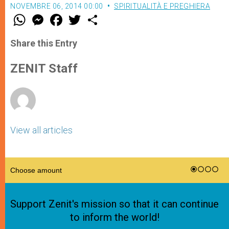
NOVEMBRE 06, 2014 00:00
SPIRITUALITÀ E PREGHIERA
W
M
F
T
S
h
e
a
w
h
a
s
c
i
a
t
s
e
t
r
Share this Entry
s
e
b
t
e
A
n
o
e
p
g
o
r
ZENIT Staff
p
e
k
r
View all articles