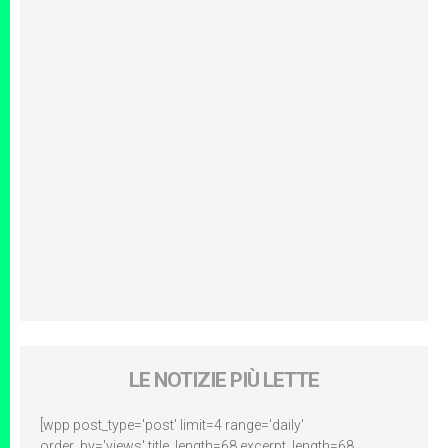
LE NOTIZIE PIÙ LETTE
[wpp post_type='post' limit=4 range='daily'
order_by='views' title_length=68 excerpt_length=68