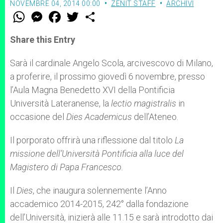
NOVEMBRE 04, 2014 00:00
ZENIT STAFF
ARCHIVI
W
M
F
T
S
h
e
a
w
h
a
s
c
i
a
t
s
e
t
r
Share this Entry
s
e
b
t
e
A
n
o
e
p
g
o
r
Sarà il cardinale Angelo Scola, arcivescovo di Milano,
p
e
k
a proferire, il prossimo giovedì 6 novembre, presso
r
l’Aula Magna Benedetto XVI della Pontificia
Università Lateranense, la
lectio magistralis
in
occasione del
Dies Academicus
dell’Ateneo.
Il porporato offrirà una riflessione dal titolo
La
missione dell’Università Pontificia alla luce del
Magistero di Papa Francesco.
Il
Dies
, che inaugura solennemente l’Anno
accademico 2014-2015, 242° dalla fondazione
dell’Università, inizierà alle 11.15 e sarà introdotto dai