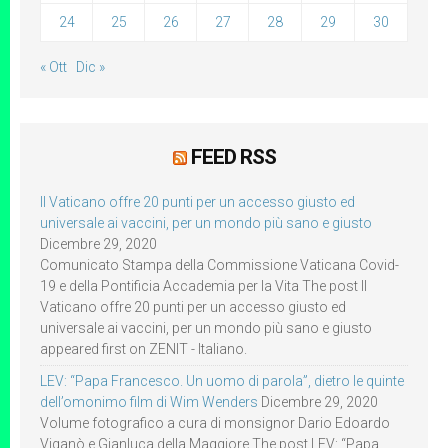
24
25
26
27
28
29
30
« Ott
Dic »
FEED RSS
Il Vaticano offre 20 punti per un accesso giusto ed
universale ai vaccini, per un mondo più sano e giusto
Dicembre 29, 2020
Comunicato Stampa della Commissione Vaticana Covid-
19 e della Pontificia Accademia per la Vita The post Il
Vaticano offre 20 punti per un accesso giusto ed
universale ai vaccini, per un mondo più sano e giusto
appeared first on ZENIT - Italiano.
LEV: “Papa Francesco. Un uomo di parola”, dietro le quinte
dell’omonimo film di Wim Wenders
Dicembre 29, 2020
Volume fotografico a cura di monsignor Dario Edoardo
Viganò e Gianluca della Maggiore The post LEV: “Papa