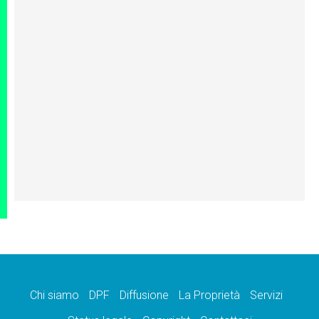
Chi siamo
DPF
Diffusione
La Proprietà
Servizi