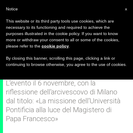
IT
Notice
x
This website or its third party tools use cookies, which are
necessary to its functioning and required to achieve the
purposes illustrated in the cookie policy. If you want to know
L'anno accademico della
more or withdraw your consent to all or some of the cookies,
please refer to the
cookie policy
.
Lateranense si inaugura con la
lectio del card. Scola
By closing this banner, scrolling this page, clicking a link or
continuing to browse otherwise, you agree to the use of cookies.
L’evento il 6 novembre, con la
riflessione dell’arcivescovo di Milano
dal titolo: «La missione dell’Università
Pontificia alla luce del Magistero di
Papa Francesco»