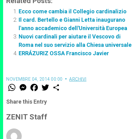
Related Posts:
Ecco come cambia il Collegio cardinalizio
Il card. Bertello e Gianni Letta inaugurano
l'anno accademico dell'Università Europea
Nuovi cardinali per aiutare il Vescovo di
Roma nel suo servizio alla Chiesa universale
ERRÁZURIZ OSSA Francisco Javier
NOVEMBRE 04, 2014 00:00
ARCHIVI
W
M
F
T
S
h
e
a
w
h
a
s
c
i
a
t
s
e
t
r
Share this Entry
s
e
b
t
e
A
n
o
e
p
g
o
r
ZENIT Staff
p
e
k
r