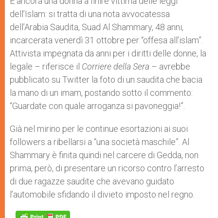
È ancora una donna a finire vittima delle leggi
p
e
k
dell’Islam: si tratta di una nota avvocatessa
r
dell’Arabia Saudita, Suad Al Shammary, 48 anni,
incarcerata venerdì 31 ottobre per “offesa all’islam”.
Attivista impegnata da anni per i diritti delle donne, la
legale – riferisce il
Corriere della Sera
– avrebbe
pubblicato su Twitter la foto di un saudita che bacia
la mano di un imam, postando sotto il commento:
“Guardate con quale arroganza si pavoneggia!”.
Già nel mirino per le continue esortazioni ai suoi
followers a ribellarsi a “una società maschile”. Al
Shammary è finita quindi nel carcere di Gedda, non
prima, però, di presentare un ricorso contro l’arresto
di due ragazze saudite che avevano guidato
l’automobile sfidando il divieto imposto nel regno.