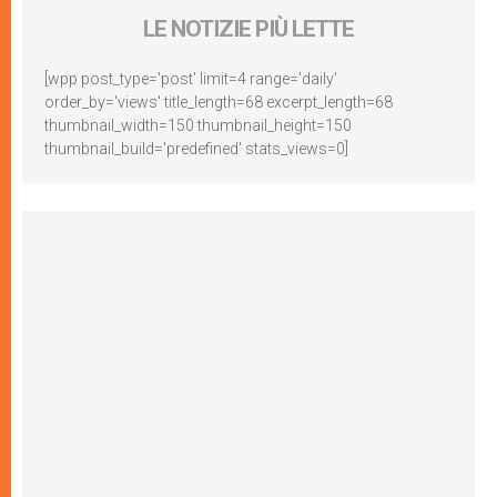
LE NOTIZIE PIÙ LETTE
[wpp post_type='post' limit=4 range='daily'
order_by='views' title_length=68 excerpt_length=68
thumbnail_width=150 thumbnail_height=150
thumbnail_build='predefined' stats_views=0]