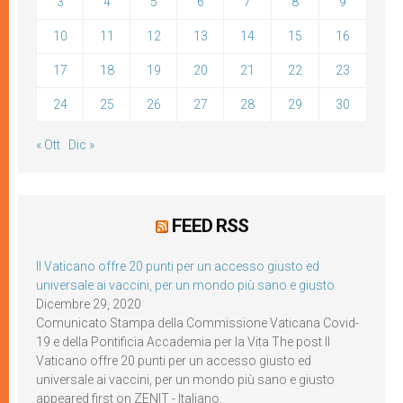
3
4
5
6
7
8
9
10
11
12
13
14
15
16
17
18
19
20
21
22
23
24
25
26
27
28
29
30
« Ott
Dic »
FEED RSS
Il Vaticano offre 20 punti per un accesso giusto ed
universale ai vaccini, per un mondo più sano e giusto
Dicembre 29, 2020
Comunicato Stampa della Commissione Vaticana Covid-
19 e della Pontificia Accademia per la Vita The post Il
Vaticano offre 20 punti per un accesso giusto ed
universale ai vaccini, per un mondo più sano e giusto
appeared first on ZENIT - Italiano.