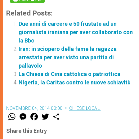
Related Posts:
Due anni di carcere e 50 frustate ad un
giornalista iraniana per aver collaborato con
la Bbc
Iran: in sciopero della fame la ragazza
arrestata per aver visto una partita di
pallavolo
La Chiesa di Cina cattolica o patriottica
Nigeria, la Caritas contro le nuove schiavitù
NOVEMBRE 04, 2014 00:00
CHIESE LOCALI
W
M
F
T
S
h
e
a
w
h
a
s
c
i
a
t
s
e
t
r
Share this Entry
s
e
b
t
e
A
n
o
e