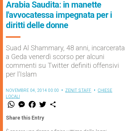
Arabia Saudita: in manette
l'avvocatessa impegnata per i
diritti delle donne
Suad Al Shammary, 48 anni, incarcerata
a Geda venerdì scorso per alcuni
commenti su Twitter definiti offensivi
per l’Islam
NOVEMBRE 04, 2014 00:00
ZENIT STAFF
CHIESE
LOCALI
W
M
F
T
S
h
e
a
w
h
a
s
c
i
a
t
s
e
t
r
Share this Entry
s
e
b
t
e
A
n
o
e
p
g
o
r