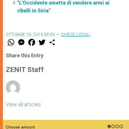
"L'Occidente smetta di vendere armi ai
ribelli in Siria"
OTTOBRE 29, 2014 00:00
CHIESE LOCALI
W
M
F
T
S
h
e
a
w
h
a
s
c
i
a
t
s
e
t
r
Share this Entry
s
e
b
t
e
A
n
o
e
p
g
o
r
ZENIT Staff
p
e
k
r
View all articles