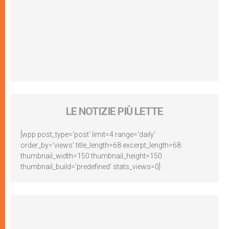
LE NOTIZIE PIÙ LETTE
[wpp post_type='post' limit=4 range='daily'
order_by='views' title_length=68 excerpt_length=68
thumbnail_width=150 thumbnail_height=150
thumbnail_build='predefined' stats_views=0]