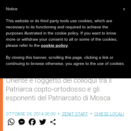
IT
Notice
x
This website or its third party tools use cookies, which are
necessary to its functioning and required to achieve the
purposes illustrated in the cookie policy. If you want to know
Tawadros II in visita al
more or withdraw your consent to all or some of the cookies,
please refer to the
cookie policy
.
Patriarcato di Mosca
By closing this banner, scrolling this page, clicking a link or
continuing to browse otherwise, you agree to the use of cookies.
La situazione dei cristiani in Medio
Oriente è l’oggetto dei colloqui tra il
Patriarca copto-ortodosso e gli
esponenti del Patriarcato di Mosca
OTTOBRE 29, 2014 00:00
ZENIT STAFF
CHIESE LOCALI
W
M
F
T
S
h
e
a
w
h
a
s
c
i
a