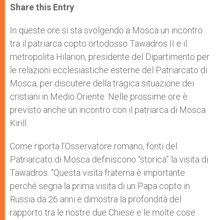
t
s
e
t
r
Share this Entry
s
e
b
t
e
A
n
o
e
p
g
o
r
In queste ore si sta svolgendo a Mosca un incontro
p
e
k
tra il patriarca copto ortodosso Tawadros II e il
r
metropolita Hilarion, presidente del Dipartimento per
le relazioni ecclesiastiche esterne del Patriarcato di
Mosca, per discutere della tragica situazione dei
cristiani in Medio Oriente. Nelle prossime ore è
previsto anche un incontro con il patriarca di Mosca
Kirill.
Come riporta l’Osservatore romano, fonti del
Patriarcato di Mosca definiscono “storica” la visita di
Tawadros. “Questa visita fraterna è importante
perché segna la prima visita di un Papa copto in
Russia da 26 anni e dimostra la profondità del
rapporto tra le nostre due Chiese e le molte cose