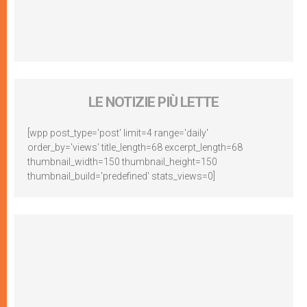
LE NOTIZIE PIÙ LETTE
[wpp post_type='post' limit=4 range='daily'
order_by='views' title_length=68 excerpt_length=68
thumbnail_width=150 thumbnail_height=150
thumbnail_build='predefined' stats_views=0]