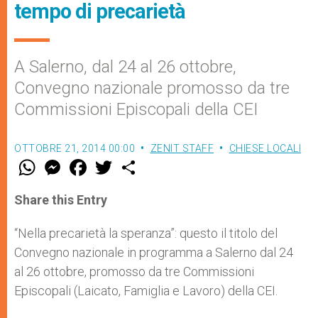
tempo di precarietà
A Salerno, dal 24 al 26 ottobre,
Convegno nazionale promosso da tre
Commissioni Episcopali della CEI
OTTOBRE 21, 2014 00:00
ZENIT STAFF
CHIESE LOCALI
W
M
F
T
S
h
e
a
w
h
a
s
c
i
a
t
s
e
t
r
Share this Entry
s
e
b
t
e
A
n
o
e
p
g
o
r
“Nella precarietà la speranza”: questo il titolo del
p
e
k
Convegno nazionale in programma a Salerno dal 24
r
al 26 ottobre, promosso da tre Commissioni
Episcopali (Laicato, Famiglia e Lavoro) della CEI.