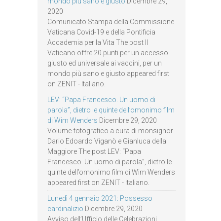
mondo più sano e giusto
Dicembre 29,
2020
Comunicato Stampa della Commissione
Vaticana Covid-19 e della Pontificia
Accademia per la Vita The post Il
Vaticano offre 20 punti per un accesso
giusto ed universale ai vaccini, per un
mondo più sano e giusto appeared first
on ZENIT - Italiano.
LEV: “Papa Francesco. Un uomo di
parola”, dietro le quinte dell’omonimo film
di Wim Wenders
Dicembre 29, 2020
Volume fotografico a cura di monsignor
Dario Edoardo Viganò e Gianluca della
Maggiore The post LEV: “Papa
Francesco. Un uomo di parola”, dietro le
quinte dell’omonimo film di Wim Wenders
appeared first on ZENIT - Italiano.
Lunedì 4 gennaio 2021: Possesso
cardinalizio
Dicembre 29, 2020
Avviso dell’Ufficio delle Celebrazioni