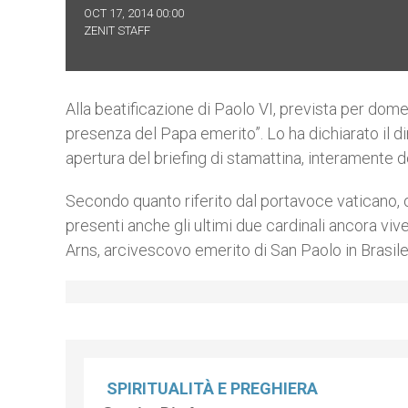
OCT 17, 2014 00:00
ZENIT STAFF
Alla beatificazione di Paolo VI, prevista per dom
presenza del Papa emerito”. Lo ha dichiarato il d
apertura del briefing di stamattina, interamente de
Secondo quanto riferito dal portavoce vaticano, olt
presenti anche gli ultimi due cardinali ancora viv
Arns, arcivescovo emerito di San Paolo in Brasil
SPIRITUALITÀ E PREGHIERA