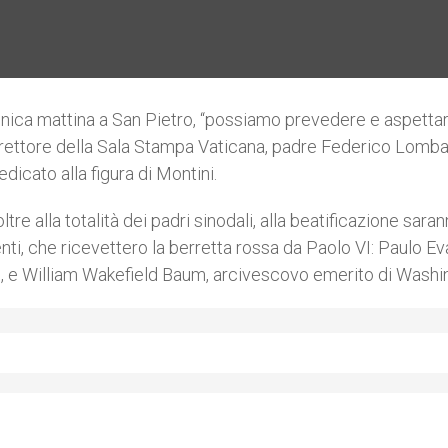
enica mattina a San Pietro, “possiamo prevedere e aspettar
irettore della Sala Stampa Vaticana, padre Federico Lombar
dicato alla figura di Montini.
re alla totalità dei padri sinodali, alla beatificazione sara
enti, che ricevettero la berretta rossa da Paolo VI: Paulo Ev
e, e William Wakefield Baum, arcivescovo emerito di Washi