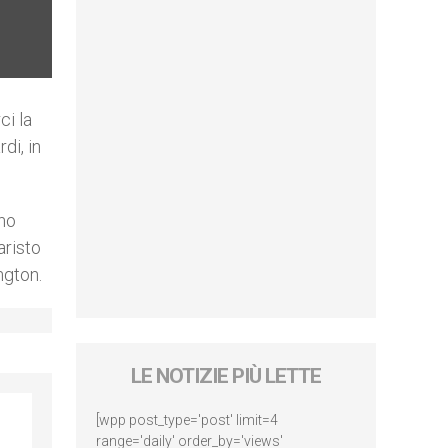
ci la
di, in
nno
aristo
ngton.
LE NOTIZIE PIÙ LETTE
[wpp post_type='post' limit=4
range='daily' order_by='views'