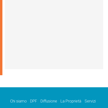
Chi siamo
DPF
Diffusione
La Proprietà
Servizi