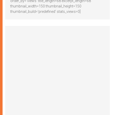
order_by='views' title_length=68 excerpt_length=68
thumbnail_width=150 thumbnail_height=150
thumbnail_build='predefined' stats_views=0]