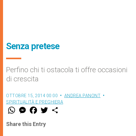
Senza pretese
Perfino chi ti ostacola ti offre occasioni
di crescita
OTTOBRE 15, 2014 00:00
ANDREA PANONT
SPIRITUALITÀ E PREGHIERA
W
M
F
T
S
h
e
a
w
h
a
s
c
i
a
t
s
e
t
r
Share this Entry
s
e
b
t
e
A
n
o
e