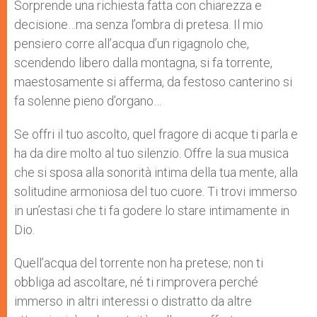
p
g
o
r
Sorprende una richiesta fatta con chiarezza e
p
e
k
decisione…ma senza l’ombra di pretesa. Il mio
r
pensiero corre all’acqua d’un rigagnolo che,
scendendo libero dalla montagna, si fa torrente,
maestosamente si afferma, da festoso canterino si
fa solenne pieno d’organo…
Se offri il tuo ascolto, quel fragore di acque ti parla e
ha da dire molto al tuo silenzio. Offre la sua musica
che si sposa alla sonorità intima della tua mente, alla
solitudine armoniosa del tuo cuore. Ti trovi immerso
in un’estasi che ti fa godere lo stare intimamente in
Dio.
Quell’acqua del torrente non ha pretese; non ti
obbliga ad ascoltare, né ti rimprovera perché
immerso in altri interessi o distratto da altre