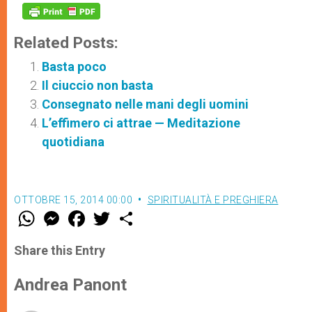
Related Posts:
Basta poco
Il ciuccio non basta
Consegnato nelle mani degli uomini
L’effimero ci attrae — Meditazione
quotidiana
OTTOBRE 15, 2014 00:00
SPIRITUALITÀ E PREGHIERA
W
M
F
T
S
h
e
a
w
h
a
s
c
i
a
t
s
e
t
r
Share this Entry
s
e
b
t
e
A
n
o
e
p
g
o
r
Andrea Panont
p
e
k
r