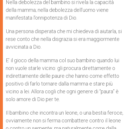
p
g
o
r
Nella debolezza del bambino si rivela la capacità
p
e
k
della mamma; nella debolezza dell’uomo viene
r
manifestata l’onnipotenza di Dio.
Una persona disperata che mi chiedeva di aiutarla, si
rese conto che nella disgrazia si era maggiormente
avvicinata a Dio.
E’ il gioco della mamma col suo bambino quando lui
non vuole starle vicino: gli procura direttamente o
indirettamente delle paure che hanno come effetto
positivo di farlo tornare dalla mamma e stare più
vicino a lei. Allora cogli che ogni genere di “paura” è
solo amore di Dio per te.
Il bambino che incontra un leone, o una bestia feroce,
ovviamente non si ferma combattere contro il leone
o contro un serpente; ma naturalmente corre dalla