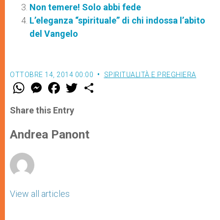
Non temere! Solo abbi fede
L’eleganza “spirituale” di chi indossa l’abito
del Vangelo
OTTOBRE 14, 2014 00:00
SPIRITUALITÀ E PREGHIERA
W
M
F
T
S
h
e
a
w
h
a
s
c
i
a
t
s
e
t
r
Share this Entry
s
e
b
t
e
A
n
o
e
p
g
o
r
Andrea Panont
p
e
k
r
View all articles