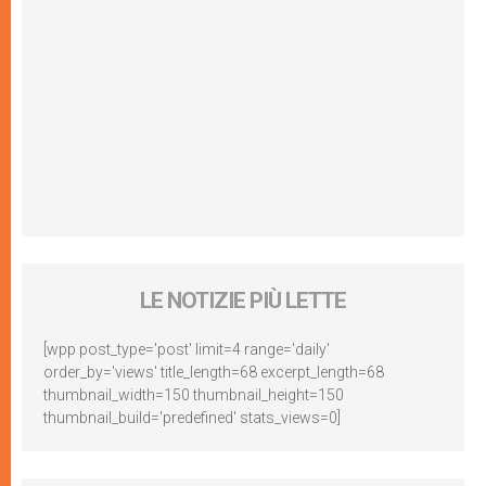
LE NOTIZIE PIÙ LETTE
[wpp post_type='post' limit=4 range='daily'
order_by='views' title_length=68 excerpt_length=68
thumbnail_width=150 thumbnail_height=150
thumbnail_build='predefined' stats_views=0]