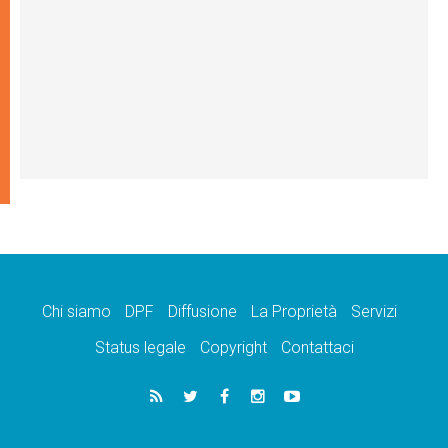
Chi siamo
DPF
Diffusione
La Proprietà
Servizi
Status legale
Copyright
Contattaci