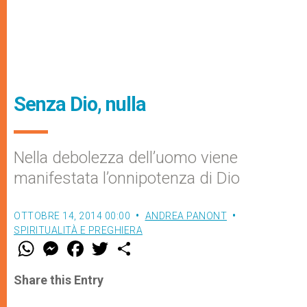
Senza Dio, nulla
Nella debolezza dell’uomo viene
manifestata l’onnipotenza di Dio
OTTOBRE 14, 2014 00:00
ANDREA PANONT
SPIRITUALITÀ E PREGHIERA
W
M
F
T
S
h
e
a
w
h
a
s
c
i
a
t
s
e
t
r
Share this Entry
s
e
b
t
e
A
n
o
e