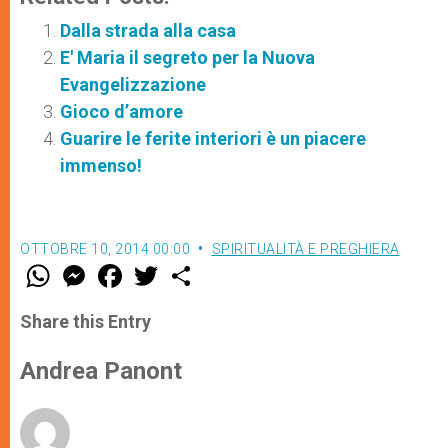
Dalla strada alla casa
E' Maria il segreto per la Nuova
Evangelizzazione
Gioco d’amore
Guarire le ferite interiori è un piacere
immenso!
OTTOBRE 10, 2014 00:00
SPIRITUALITÀ E PREGHIERA
W
M
F
T
S
h
e
a
w
h
a
s
c
i
a
t
s
e
t
r
Share this Entry
s
e
b
t
e
A
n
o
e
p
g
o
r
Andrea Panont
p
e
k
r