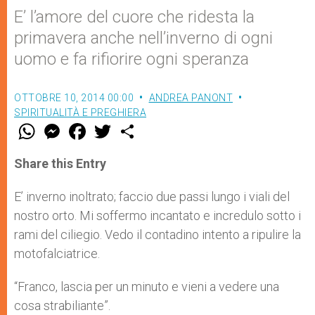
E’ l’amore del cuore che ridesta la
primavera anche nell’inverno di ogni
uomo e fa rifiorire ogni speranza
OTTOBRE 10, 2014 00:00
ANDREA PANONT
SPIRITUALITÀ E PREGHIERA
W
M
F
T
S
h
e
a
w
h
a
s
c
i
a
t
s
e
t
r
Share this Entry
s
e
b
t
e
A
n
o
e
p
g
o
r
E’ inverno inoltrato; faccio due passi lungo i viali del
p
e
k
nostro orto. Mi soffermo incantato e incredulo sotto i
r
rami del ciliegio. Vedo il contadino intento a ripulire la
motofalciatrice.
“Franco, lascia per un minuto e vieni a vedere una
cosa strabiliante”.