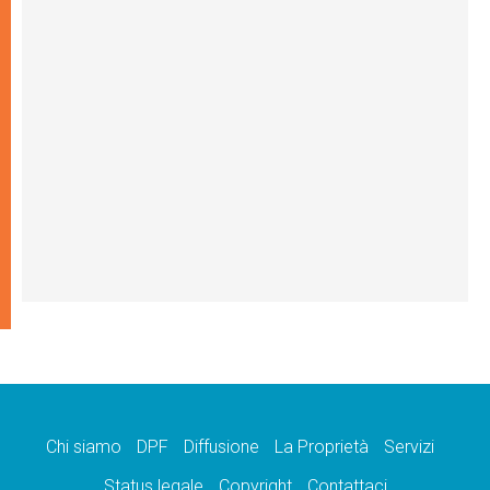
Chi siamo
DPF
Diffusione
La Proprietà
Servizi
Status legale
Copyright
Contattaci