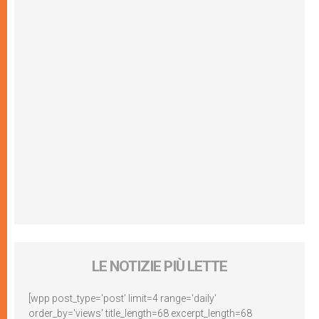
LE NOTIZIE PIÙ LETTE
[wpp post_type='post' limit=4 range='daily'
order_by='views' title_length=68 excerpt_length=68