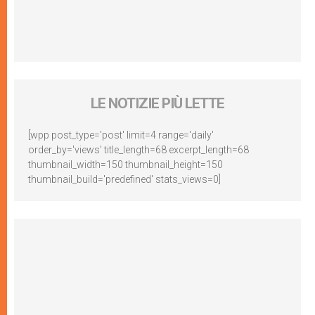
LE NOTIZIE PIÙ LETTE
[wpp post_type='post' limit=4 range='daily'
order_by='views' title_length=68 excerpt_length=68
thumbnail_width=150 thumbnail_height=150
thumbnail_build='predefined' stats_views=0]