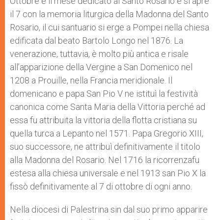
Ottobre è il mese dedicato al Santo Rosario e si apre
p
e
k
il 7 con la memoria liturgica della Madonna del Santo
r
Rosario, il cui santuario si erge a Pompei nella chiesa
edificata dal beato Bartolo Longo nel 1876. La
venerazione, tuttavia, è molto più antica e risale
all’apparizione della Vergine a San Domenico nel
1208 a Prouille, nella Francia meridionale. Il
domenicano e papa San Pio V ne istituì la festività
canonica come Santa Maria della Vittoria perché ad
essa fu attribuita la vittoria della flotta cristiana su
quella turca a Lepanto nel 1571. Papa Gregorio XIII,
suo successore, ne attribuì definitivamente il titolo
alla Madonna del Rosario. Nel 1716 la ricorrenzafu
estesa alla chiesa universale e nel 1913 san Pio X la
fissò definitivamente al 7 di ottobre di ogni anno.
Nella diocesi di Palestrina sin dal suo primo apparire