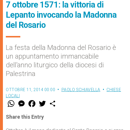
7 ottobre 1571: la vittoria di
Lepanto invocando la Madonna
del Rosario
La festa della Madonna del Rosario è
un appuntamento immancabile
dell’anno liturgico della diocesi di
Palestrina
OTTOBRE 11, 2014 00:00
PAOLO SCHIAVELLA
CHIESE
LOCALI
W
M
F
T
S
h
e
a
w
h
a
s
c
i
a
t
s
e
t
r
Share this Entry
s
e
b
t
e
A
n
o
e
p
g
o
r