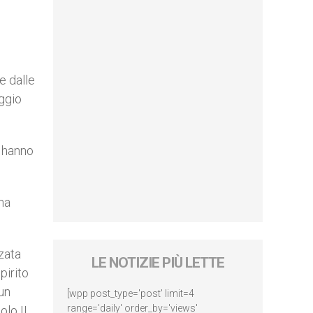
e dalle
aggio
e hanno
na
zzata
LE NOTIZIE PIÙ LETTE
pirito
 un
[wpp post_type='post' limit=4
range='daily' order_by='views'
lo II,