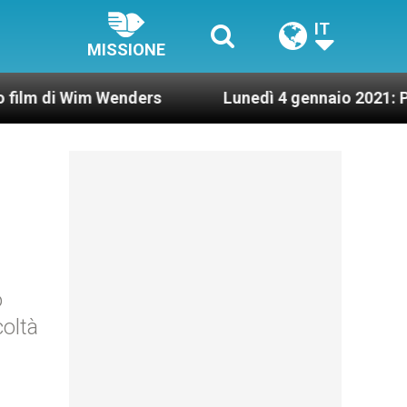
IT
MISSIONE
i Wim Wenders
Lunedì 4 gennaio 2021: Possesso 
o
coltà