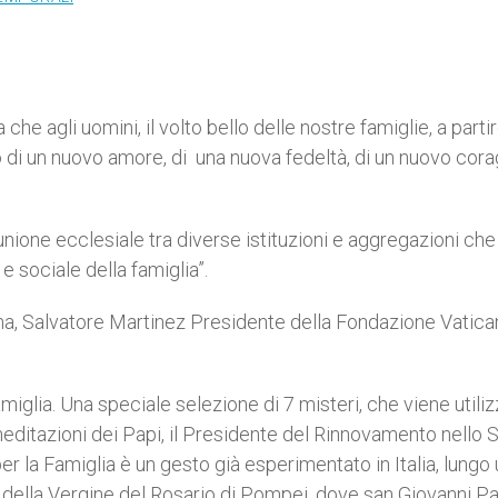
e agli uomini, il volto bello delle nostre famiglie, a partir
lo di un nuovo amore, di una nuova fedeltà, di un nuovo cor
nione ecclesiale tra diverse istituzioni e aggregazioni ch
e sociale della famiglia”.
Roma, Salvatore Martinez Presidente della Fondazione Vatica
iglia. Una speciale selezione di 7 misteri, che viene utili
 meditazioni dei Papi, il Presidente del Rinnovamento nello S
er la Famiglia è un gesto già esperimentato in Italia, lungo
 della Vergine del Rosario di Pompei, dove san Giovanni Pao