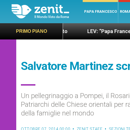
PAPA FRANCESCO
ROM
do più sano e giusto
LEV: “Papa Francesco. Un u
PRIMO PIANO
Salvatore Martinez scr
Un pellegrinaggio a Pompei, il Rosar
Patriarchi delle Chiese orientali per 
della famiglie nel mondo
OTTOBRE 07, 2014 00:00
ZENIT STAFF
SEZIONI 