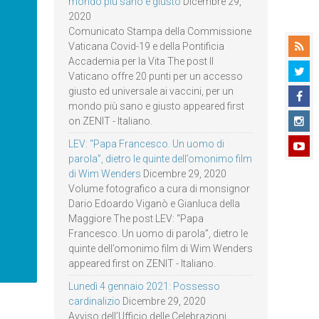
mondo più sano e giusto
Dicembre 29,
2020
Comunicato Stampa della Commissione
Vaticana Covid-19 e della Pontificia
Accademia per la Vita The post Il
Vaticano offre 20 punti per un accesso
giusto ed universale ai vaccini, per un
mondo più sano e giusto appeared first
on ZENIT - Italiano.
LEV: “Papa Francesco. Un uomo di
parola”, dietro le quinte dell’omonimo film
di Wim Wenders
Dicembre 29, 2020
Volume fotografico a cura di monsignor
Dario Edoardo Viganò e Gianluca della
Maggiore The post LEV: “Papa
Francesco. Un uomo di parola”, dietro le
quinte dell’omonimo film di Wim Wenders
appeared first on ZENIT - Italiano.
Lunedì 4 gennaio 2021: Possesso
cardinalizio
Dicembre 29, 2020
Avviso dell’Ufficio delle Celebrazioni