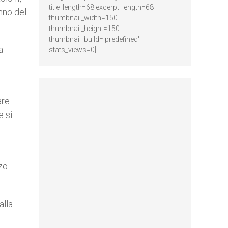
title_length=68 excerpt_length=68
nno del
thumbnail_width=150
thumbnail_height=150
thumbnail_build='predefined'
a
stats_views=0]
are
e si
zo
alla