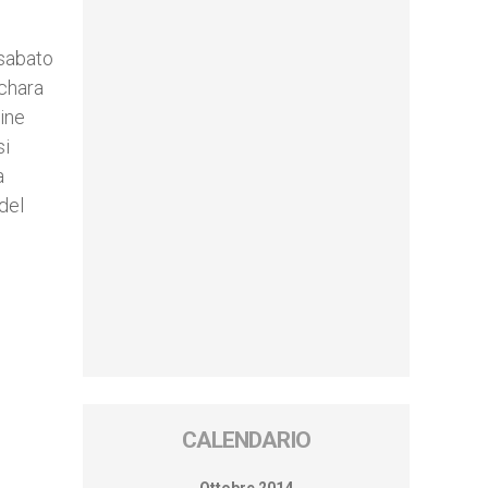
 sabato
échara
dine
si
a
del
CALENDARIO