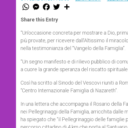
W
M
F
T
S
h
e
a
w
h
a
s
c
i
a
t
s
e
t
r
Share this Entry
s
e
b
t
e
A
n
o
e
p
g
o
r
“Un’occasione concreta per mostrare a Dio, prima ch
p
e
k
più provate, per ricevere dall’Altissimo il miraco
r
nella testimonianza del “Vangelo della Famiglia”.
“Un segno manifesto e di rilievo pubblico di comu
a cuore la grande speranza del riscatto spirituale 
Così ha scritto al Sinodo del Vescovi riuniti a 
“Centro Internazionale Famiglia di Nazareth”.
In una lettera che accompagna il Rosario della Fam
nei Pellegrinaggi della Famiglia, arricchita dalle
ha spiegato che “il Pellegrinaggio delle famiglie p
percorso cittadino di 4 km che porta al Santuario