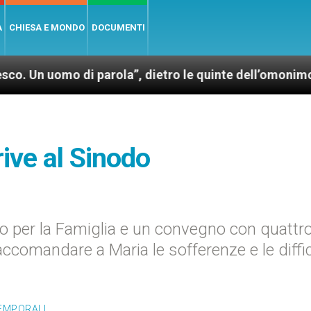
A
CHIESA E MONDO
DOCUMENTI
omo di parola”, dietro le quinte dell’omonimo film d
ive al Sinodo
io per la Famiglia e un convegno con quattr
raccomandare a Maria le sofferenze e le diffi
TEMPORALI