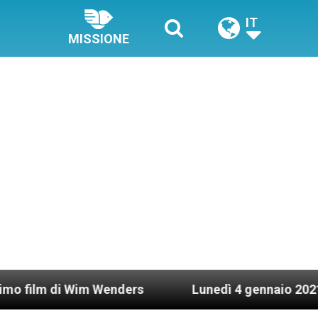
IT
MISSIONE
Wim Wenders
Lunedì 4 gennaio 2021: Possesso c