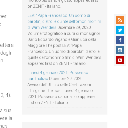
mondo più sano e giusto appeared first
on ZENIT - Italiano.
 per
LEV: “Papa Francesco. Un uomo di
parola”, dietro le quinte dell’omonimo film
e
di Wim Wenders
Dicembre 29, 2020
Volume fotografico a cura di monsignor
Dario Edoardo Viganò e Gianluca della
ettere
Maggiore The post LEV: “Papa
Francesco. Un uomo di parola”, dietro le
 dagli
quinte dell’omonimo film di Wim Wenders
in
appeared first on ZENIT - Italiano.
Lunedì 4 gennaio 2021: Possesso
cardinalizio
Dicembre 29, 2020
Avviso dell’Ufficio delle Celebrazioni
Liturgiche The post Lunedì 4 gennaio
2, 4).
2021: Possesso cardinalizio appeared
first on ZENIT - Italiano.
la sua
ere la
men