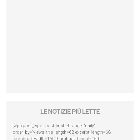
LE NOTIZIE PIÙ LETTE
[wpp post_type='post' limit=4 range='daily'
order_by='views' title_length=68 excerpt_length=68
thumbnail_width=150 thumbnail_height=150