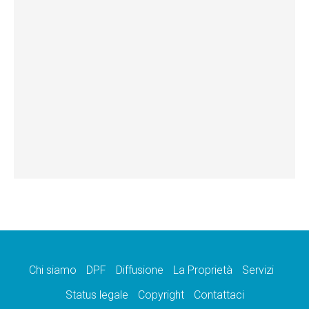
Chi siamo
DPF
Diffusione
La Proprietà
Servizi
Status legale
Copyright
Contattaci