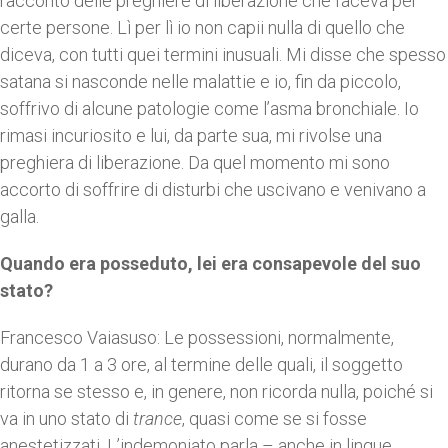
raccontò delle preghiere di liberazione che faceva per
certe persone. Lì per lì io non capii nulla di quello che
diceva, con tutti quei termini inusuali. Mi disse che spesso
satana si nasconde nelle malattie e io, fin da piccolo,
soffrivo di alcune patologie come l’asma bronchiale. Io
rimasi incuriosito e lui, da parte sua, mi rivolse una
preghiera di liberazione. Da quel momento mi sono
accorto di soffrire di disturbi che uscivano e venivano a
galla.
Quando era posseduto, lei era consapevole del suo
stato?
Francesco Vaiasuso: Le possessioni, normalmente,
durano da 1 a 3 ore, al termine delle quali, il soggetto
ritorna se stesso e, in genere, non ricorda nulla, poiché si
va in uno stato di
trance
, quasi come se si fosse
anestetizzati. L’indemoniato parla – anche in lingue