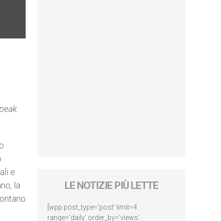
Speak
to
o
ali e
LE NOTIZIE PIÙ LETTE
no, la
lontano
[wpp post_type='post' limit=4
range='daily' order_by='views'