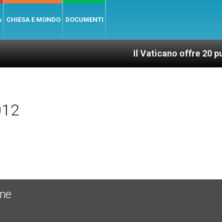
A
CHIESA E MONDO
DOCUMENTI
Il Vaticano offre 20 punti per u
012
ome