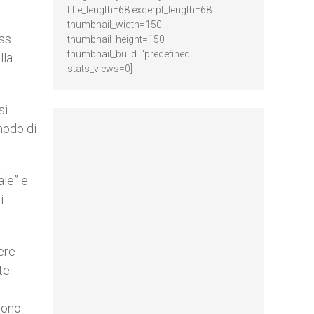
title_length=68 excerpt_length=68
thumbnail_width=150
ass
thumbnail_height=150
thumbnail_build='predefined'
lla
stats_views=0]
si
modo di
ale” e
i
sere
te
mono