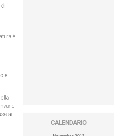
 di
atura è
to e
della
 invano
ase ai
CALENDARIO