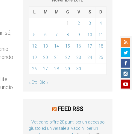
Novembre 2012
L
M
M
G
V
S
D
1
2
3
4
in sé,
5
6
7
8
9
10
11
12
13
14
15
16
17
18
enio
 mondo
19
20
21
22
23
24
25
26
27
28
29
30
lite
« Ott
Dic »
nuncio
FEED RSS
Il Vaticano offre 20 punti per un accesso
giusto ed universale ai vaccini, per un