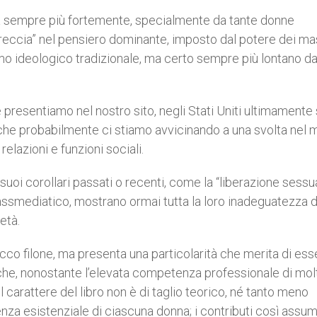
tita sempre più fortemente, specialmente da tante donne
 breccia” nel pensiero dominante, imposto dal potere dei m
 ideologico tradizionale, ma certo sempre più lontano da
resentiamo nel nostro sito, negli Stati Uniti ultimamente 
 che probabilmente ci stiamo avvicinando a una svolta nel 
relazioni e funzioni sociali.
uoi corollari passati o recenti, come la “liberazione sessu
massmediatico, mostrano ormai tutta la loro inadeguatezza d
età.
 ricco filone, ma presenta una particolarità che merita di es
 che, nonostante l’elevata competenza professionale di mol
, il carattere del libro non è di taglio teorico, né tanto meno
nza esistenziale di ciascuna donna; i contributi così assu