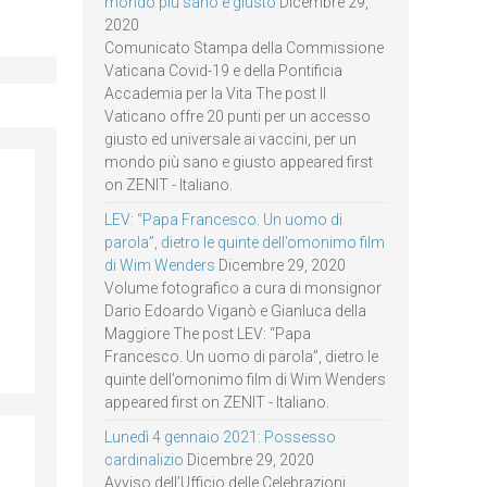
mondo più sano e giusto
Dicembre 29,
2020
Comunicato Stampa della Commissione
Vaticana Covid-19 e della Pontificia
Accademia per la Vita The post Il
Vaticano offre 20 punti per un accesso
giusto ed universale ai vaccini, per un
mondo più sano e giusto appeared first
on ZENIT - Italiano.
LEV: “Papa Francesco. Un uomo di
parola”, dietro le quinte dell’omonimo film
di Wim Wenders
Dicembre 29, 2020
Volume fotografico a cura di monsignor
Dario Edoardo Viganò e Gianluca della
Maggiore The post LEV: “Papa
Francesco. Un uomo di parola”, dietro le
quinte dell’omonimo film di Wim Wenders
appeared first on ZENIT - Italiano.
Lunedì 4 gennaio 2021: Possesso
cardinalizio
Dicembre 29, 2020
Avviso dell’Ufficio delle Celebrazioni