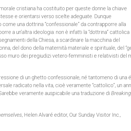
a morale cristiana ha costituito per queste donne la chiave
é stesse e orientarsi verso scelte adeguate. Dunque
o come una dottrina “confessionale” da contrapporre alla
re a un’altra ideologia: non è infatti la “dottrina” cattolica 
 insegnamenti della Chiesa, a scardinare la macchina del
onna, del dono della maternità materiale e spirituale, del “g
esso muro dei pregiudizi vetero-femministi e relativisti del
ressione di un ghetto confessionale, né tantomeno di una é
rsale radicato nella vita, cioè veramente “cattolico”, un an
. Sarebbe veramente auspicabile una traduzione di
Breaking
hemselves
, Helen Alvaré editor, Our Sunday Visitor Inc.,