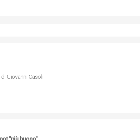
 di Giovanni Casoli
pot "più buono"