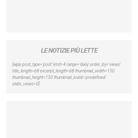
LE NOTIZIE PIÙ LETTE
[wpp post_type='post' limit=4 range='daily' order_by='views'
title_length=68 excerpt_length=68 thumbnail_width=150
thumbnail_height=150 thumbnail_build='predefined'
stats_views=0]