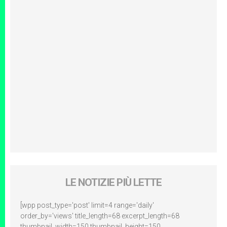
LE NOTIZIE PIÙ LETTE
[wpp post_type='post' limit=4 range='daily'
order_by='views' title_length=68 excerpt_length=68
thumbnail_width=150 thumbnail_height=150