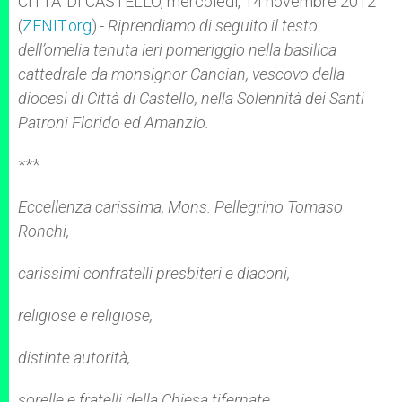
CITTA’ DI CASTELLO, mercoledì, 14 novembre 2012
p
e
k
(
ZENIT.org
r
).-
Riprendiamo di seguito il testo
dell’omelia tenuta ieri pomeriggio nella basilica
cattedrale da monsignor Cancian, vescovo della
diocesi di Città di Castello, nella Solennità dei Santi
Patroni Florido ed Amanzio.
***
Eccellenza carissima, Mons. Pellegrino Tomaso
Ronchi,
carissimi confratelli presbiteri e diaconi,
religiose e religiose,
distinte autorità,
sorelle e fratelli della Chiesa tifernate,