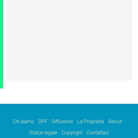
Chi siamo
DPF
Diffusione
La Proprietà
Servizi
Status legale
Copyright
Contattaci