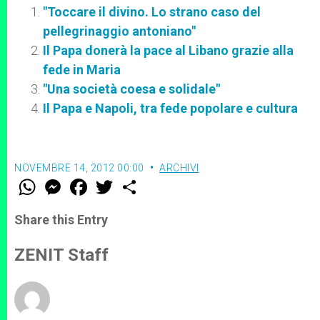
"Toccare il divino. Lo strano caso del
pellegrinaggio antoniano"
Il Papa donerà la pace al Libano grazie alla
fede in Maria
"Una società coesa e solidale"
Il Papa e Napoli, tra fede popolare e cultura
NOVEMBRE 14, 2012 00:00
ARCHIVI
W
M
F
T
S
h
e
a
w
h
a
s
c
i
a
t
s
e
t
r
Share this Entry
s
e
b
t
e
A
n
o
e
p
g
o
r
ZENIT Staff
p
e
k
r