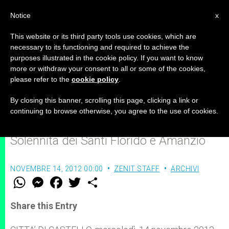
IT
Notice
x
This website or its third party tools use cookies, which are
necessary to its functioning and required to achieve the
purposes illustrated in the cookie policy. If you want to know
"Ricostruire, rifondare, far
more or withdraw your consent to all or some of the cookies,
please refer to the
cookie policy
.
rifiorire vita nuova"
By closing this banner, scrolling this page, clicking a link or
continuing to browse otherwise, you agree to the use of cookies.
Omelia di monsignor Cancian nella
Solennità dei Santi Florido e Amanzio
NOVEMBRE 14, 2012 00:00
ZENIT STAFF
ARCHIVI
W
M
F
T
S
h
e
a
w
h
a
s
c
i
a
t
s
e
t
r
Share this Entry
s
e
b
t
e
A
n
o
e
p
g
o
r