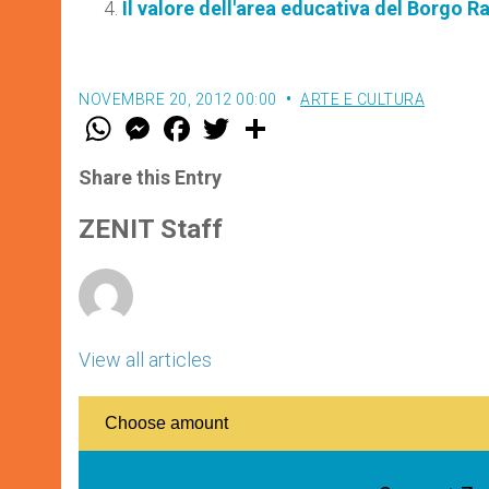
Il valore dell'area educativa del Borgo 
NOVEMBRE 20, 2012 00:00
ARTE E CULTURA
W
M
F
T
S
h
e
a
w
h
a
s
c
i
a
t
s
e
t
r
Share this Entry
s
e
b
t
e
A
n
o
e
p
g
o
r
ZENIT Staff
p
e
k
r
View all articles