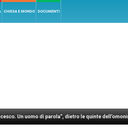
A
CHIESA E MONDO
DOCUMENTI
mo di parola”, dietro le quinte dell’omonimo film di 