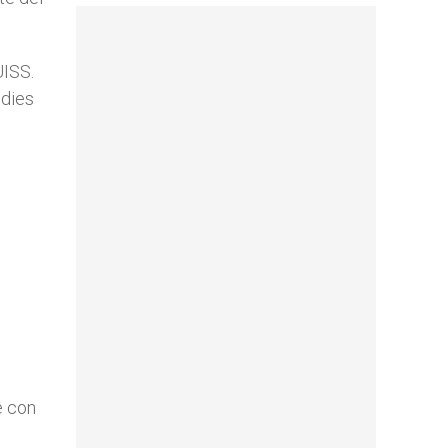
UISS.
udies
e con