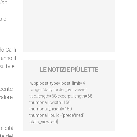
ino
o di
do Carli
anno il
su tv e
LE NOTIZIE PIÙ LETTE
[wpp post_type='post' limit=4
ocente
range='daily' order_by='views'
title_length=68 excerpt_length=68
valore
thumbnail_width=150
thumbnail_height=150
thumbnail_build='predefined'
stats_views=0]
licità
te del