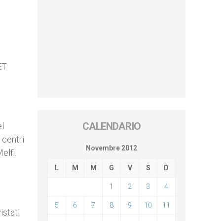
ET
CALENDARIO
el
 centri
Novembre 2012
elfi.
L
M
M
G
V
S
D
1
2
3
4
5
6
7
8
9
10
11
istati