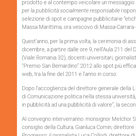
prodotto e al contempo veicolare un messaggio 
r
per la pubblicità socialmente responsabile
rispon
selezione di spot e campagne pubblicitarie “etich
Massa Marittima, ora vescovo di Massa-Carrara-
Quest’anno, per la prima volta, la cerimonia di a
dicembre, a partire dalle ore 9, nell’Aula 211 del
(Viale Romania 32), docenti universitari, giornali
“Premio San Bernardino” 2012 allo spot più efficac
web, tra la fine del 2011 e l’anno in corso.
Dopo l’accoglienza del direttore generale della LU
di Comunicazione politica nella stessa università
in pubblicità ad una pubblicità di valore”, la secon
Al convegno interverranno: monsignor Melchor Sa
consiglio della Cultura; Gianluca Comin, direttore 
Progresso; il giornalista Luca Collodi, direttore 