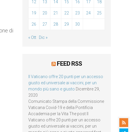
12
13
14
15
16
17
18
19
20
21
22
23
24
25
26
27
28
29
30
one di
« Ott
Dic »
FEED RSS
Il Vaticano offre 20 punti per un accesso
giusto ed universale ai vaccini, per un
mondo più sano e giusto
Dicembre 29,
2020
Comunicato Stampa della Commissione
Vaticana Covid-19 e della Pontificia
Accademia per la Vita The post Il
Vaticano offre 20 punti per un accesso
giusto ed universale ai vaccini, per un