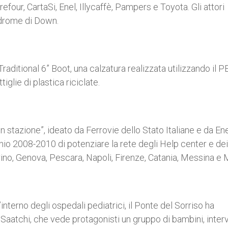
efour, CartaSi, Enel, Illycaffè, Pampers e Toyota. Gli attori
indrome di Down.
aditional 6” Boot, una calzatura realizzata utilizzando il P
iglie di plastica riciclate.
in stazione”, ideato da Ferrovie dello Stato Italiane e da En
nnio 2008-2010 di potenziare la rete degli Help center e dei
ino, Genova, Pescara, Napoli, Firenze, Catania, Messina e M
’interno degli ospedali pediatrici, il Ponte del Sorriso ha
aatchi, che vede protagonisti un gruppo di bambini, interv