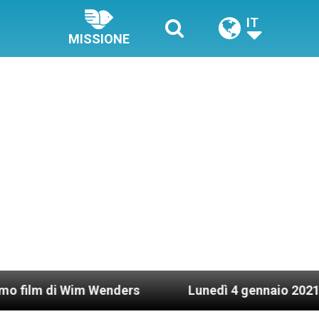
IT
MISSIONE
Wim Wenders
Lunedì 4 gennaio 2021: Possesso c