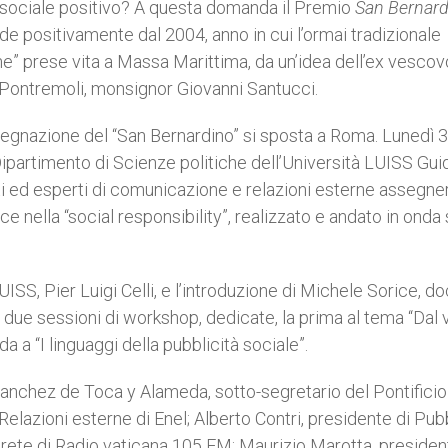
sociale positivo? A questa domanda il Premio
San Bernard
de positivamente dal 2004, anno in cui l’ormai tradizionale
e” prese vita a Massa Marittima, da un’idea dell’ex vescov
Pontremoli, monsignor Giovanni Santucci.
ssegnazione del “San Bernardino” si sposta a Roma. Lunedì 3
 Dipartimento di Scienze politiche dell’Università LUISS Gui
sti ed esperti di comunicazione e relazioni esterne assegner
e nella “social responsibility”, realizzato e andato in onda 
ISS, Pier Luigi Celli, e l’introduzione di Michele Sorice, d
, due sessioni di workshop, dedicate, la prima al tema “Dal 
da a “I linguaggi della pubblicità sociale”.
nchez de Toca y Alameda, sotto-segretario del Pontificio
Relazioni esterne di Enel; Alberto Contri, presidente di Pubb
di rete di Radio vaticana 105 FM; Maurizio Marotta, presiden