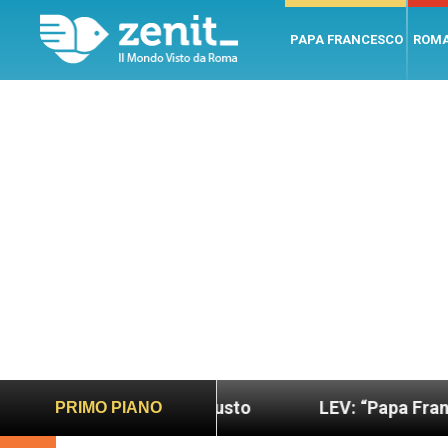
PAPA FRANCESCO
ROM
o più sano e giusto
LEV: “Papa Francesco. Un uo
PRIMO PIANO