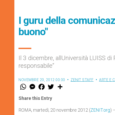
I guru della comunicaz
buono"
Il 3 dicembre, allUniversità LUISS di
responsabile”
NOVEMBRE 20, 2012 00:00
ZENIT STAFF
ARTE E 
W
M
F
T
S
h
e
a
w
h
a
s
c
i
a
t
s
e
t
r
Share this Entry
s
e
b
t
e
A
n
o
e
p
g
o
r
ROMA, martedì, 20 novembre 2012 (
ZENIT.org
) 
p
e
k