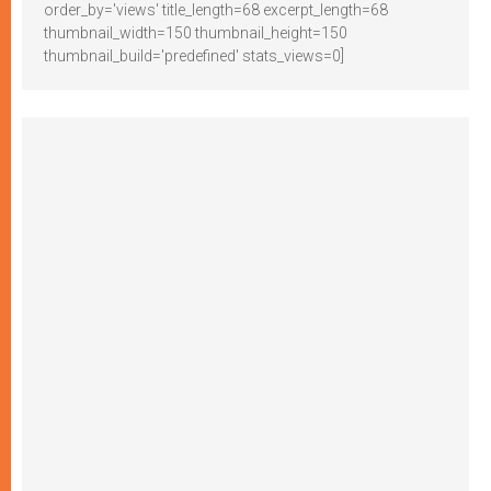
order_by='views' title_length=68 excerpt_length=68
thumbnail_width=150 thumbnail_height=150
thumbnail_build='predefined' stats_views=0]