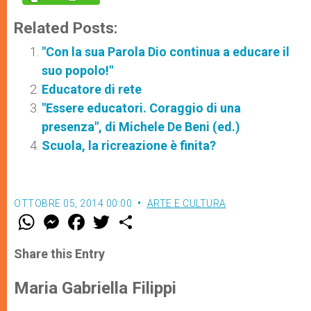
Related Posts:
"Con la sua Parola Dio continua a educare il
suo popolo!"
Educatore di rete
"Essere educatori. Coraggio di una
presenza", di Michele De Beni (ed.)
Scuola, la ricreazione è finita?
OTTOBRE 05, 2014 00:00
ARTE E CULTURA
W
M
F
T
S
h
e
a
w
h
a
s
c
i
a
t
s
e
t
r
Share this Entry
s
e
b
t
e
A
n
o
e
p
g
o
r
Maria Gabriella Filippi
p
e
k
r