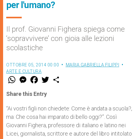
per l'umano?
Il prof. Giovanni Fighera spiega come
‘sopravvivere’ con gioia alle lezioni
scolastiche
OTTOBRE 05, 2014 00:00
MARIA GABRIELLA FILIPPI
ARTE E CULTURA
W
M
F
T
S
h
e
a
w
h
a
s
c
i
a
t
s
e
t
r
Share this Entry
s
e
b
t
e
A
n
o
e
p
g
o
r
“Ai vostri figli non chiedete: Come è andata a scuola?,
p
e
k
ma: Che cosa hai imparato di bello oggi?”. Così
r
Giovanni Fighera, professore di italiano e latino nei
Licei, giornalista, scrittore e autore del libro intitolato