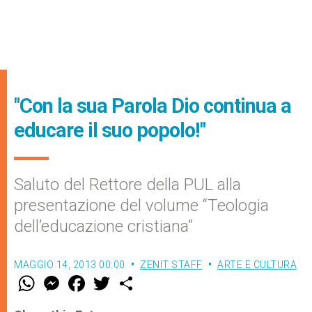
"Con la sua Parola Dio continua a
educare il suo popolo!"
Saluto del Rettore della PUL alla
presentazione del volume “Teologia
dell’educazione cristiana”
MAGGIO 14, 2013 00:00
ZENIT STAFF
ARTE E CULTURA
W
M
F
T
S
h
e
a
w
h
a
s
c
i
a
t
s
e
t
r