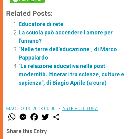
Related Posts:
Educatore di rete
La scuola può accendere l'amore per
l'umano?
"Nelle terre dell'educazione", di Marco
Pappalardo
"La relazione educativa nella post-
modernità. Itinerari tra scienze, culture e
sapienza", di Biagio Aprile (a cura)
MAGGIO 14, 2013 00:00
ARTE E CULTURA
W
M
F
T
S
h
e
a
w
h
a
s
c
i
a
t
s
e
t
r
Share this Entry
s
e
b
t
e