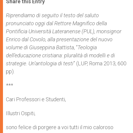
Share this Entry
s
e
b
t
e
A
n
o
e
p
g
o
r
Riprendiamo di seguito il testo del saluto
p
e
k
pronunciato oggi dal Rettore Magnifico della
r
Pontificia Università Lateranense (PUL), monsignor
Enrico dal Covolo, alla presentazione del nuovo
volume di Giuseppina Battista
, “
Teologia
dell’educazione cristiana: pluralità di modelli e di
strategie. Un’antologia di testi
” (LUP, Roma 2013, 600
pp).
***
Cari Professori e Studenti,
Illustri Ospiti,
sono felice di porgere a voi tutti il mio caloroso