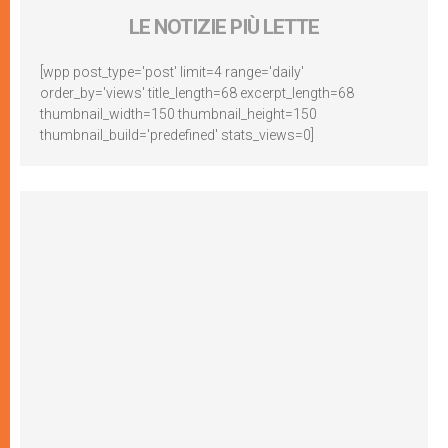
LE NOTIZIE PIÙ LETTE
[wpp post_type='post' limit=4 range='daily'
order_by='views' title_length=68 excerpt_length=68
thumbnail_width=150 thumbnail_height=150
thumbnail_build='predefined' stats_views=0]