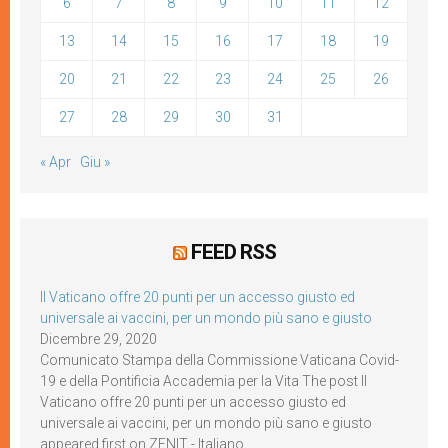
6
7
8
9
10
11
12
13
14
15
16
17
18
19
20
21
22
23
24
25
26
27
28
29
30
31
« Apr
Giu »
FEED RSS
Il Vaticano offre 20 punti per un accesso giusto ed
universale ai vaccini, per un mondo più sano e giusto
Dicembre 29, 2020
Comunicato Stampa della Commissione Vaticana Covid-
19 e della Pontificia Accademia per la Vita The post Il
Vaticano offre 20 punti per un accesso giusto ed
universale ai vaccini, per un mondo più sano e giusto
appeared first on ZENIT - Italiano.