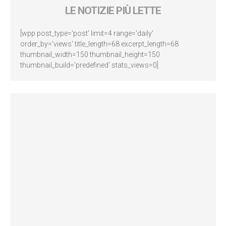
LE NOTIZIE PIÙ LETTE
[wpp post_type='post' limit=4 range='daily'
order_by='views' title_length=68 excerpt_length=68
thumbnail_width=150 thumbnail_height=150
thumbnail_build='predefined' stats_views=0]