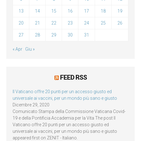
13
14
15
16
17
18
19
20
21
22
23
24
25
26
27
28
29
30
31
« Apr
Giu »
FEED RSS
Il Vaticano offre 20 punti per un accesso giusto ed
universale ai vaccini, per un mondo più sano e giusto
Dicembre 29, 2020
Comunicato Stampa della Commissione Vaticana Covid-
19 e della Pontificia Accademia per la Vita The post Il
Vaticano offre 20 punti per un accesso giusto ed
universale ai vaccini, per un mondo più sano e giusto
appeared first on ZENIT - Italiano.