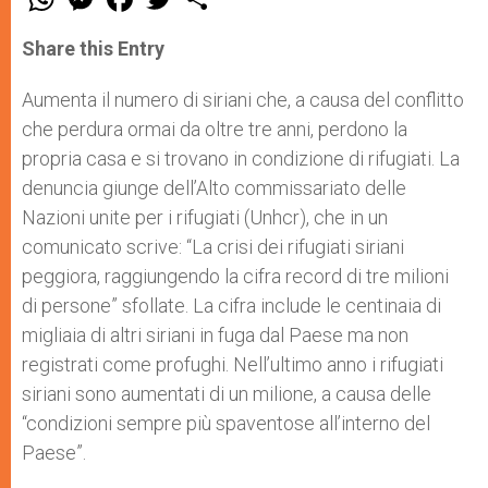
h
e
a
w
h
a
s
c
i
a
t
s
e
t
r
Share this Entry
s
e
b
t
e
A
n
o
e
p
g
o
r
Aumenta il numero di siriani che, a causa del conflitto
p
e
k
che perdura ormai da oltre tre anni, perdono la
r
propria casa e si trovano in condizione di rifugiati. La
denuncia giunge dell’Alto commissariato delle
Nazioni unite per i rifugiati (Unhcr), che in un
comunicato scrive: “La crisi dei rifugiati siriani
peggiora, raggiungendo la cifra record di tre milioni
di persone” sfollate. La cifra include le centinaia di
migliaia di altri siriani in fuga dal Paese ma non
registrati come profughi. Nell’ultimo anno i rifugiati
siriani sono aumentati di un milione, a causa delle
“condizioni sempre più spaventose all’interno del
Paese”.