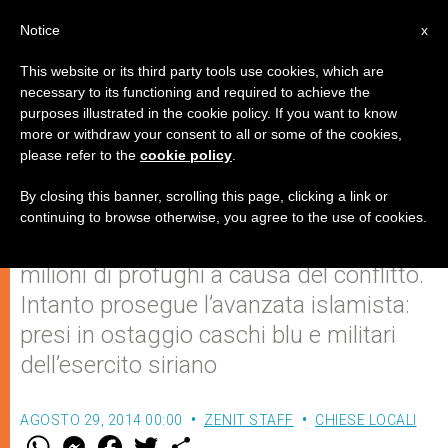
IT
Notice
x
This website or its third party tools use cookies, which are
necessary to its functioning and required to achieve the
purposes illustrated in the cookie policy. If you want to know
In Siria la "più grande emergenza
more or withdraw your consent to all or some of the cookies,
please refer to the
cookie policy
.
della nostra era"
By closing this banner, scrolling this page, clicking a link or
continuing to browse otherwise, you agree to the use of cookies.
L’Onu denuncia la cifra record di 3
milioni di profughi a causa del conflitto.
Intanto prosegue l’avanzata islamista:
presi in ostaggio caschi blu e militari
dell’esercito siriano
AGOSTO 29, 2014 00:00
ZENIT STAFF
CHIESE LOCALI
W
M
F
T
S