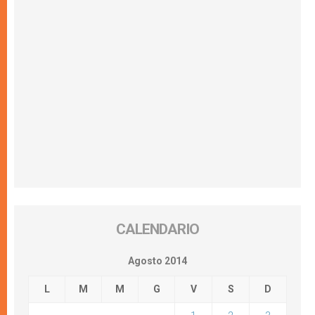
CALENDARIO
Agosto 2014
L
M
M
G
V
S
D