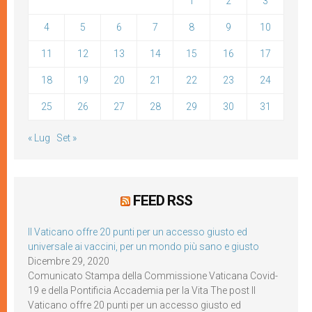
1
2
3
4
5
6
7
8
9
10
11
12
13
14
15
16
17
18
19
20
21
22
23
24
25
26
27
28
29
30
31
« Lug
Set »
FEED RSS
Il Vaticano offre 20 punti per un accesso giusto ed
universale ai vaccini, per un mondo più sano e giusto
Dicembre 29, 2020
Comunicato Stampa della Commissione Vaticana Covid-
19 e della Pontificia Accademia per la Vita The post Il
Vaticano offre 20 punti per un accesso giusto ed