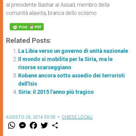
al presidente Bashar al Assad, membro della
comunità alawita, branca dello sciismo.
Related Posts:
La Libia verso un governo di unità nazionale
Il mondo si mobilita per la Siria, ma le
risorse scarseggiano
Kobane ancora sotto assedio dei terroristi
dell'Isis
Siria: il 2015 l'anno più tragico
AGOSTO 29, 2014 00:00
CHIESE LOCALI
W
M
F
T
S
h
e
a
w
h
a
s
c
i
a