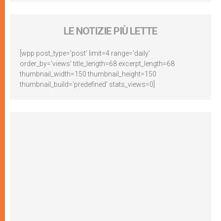
LE NOTIZIE PIÙ LETTE
[wpp post_type='post' limit=4 range='daily'
order_by='views' title_length=68 excerpt_length=68
thumbnail_width=150 thumbnail_height=150
thumbnail_build='predefined' stats_views=0]