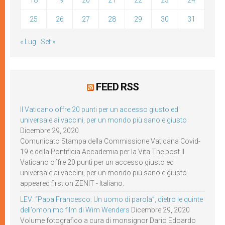
18
19
20
21
22
23
24
25
26
27
28
29
30
31
« Lug
Set »
FEED RSS
Il Vaticano offre 20 punti per un accesso giusto ed
universale ai vaccini, per un mondo più sano e giusto
Dicembre 29, 2020
Comunicato Stampa della Commissione Vaticana Covid-
19 e della Pontificia Accademia per la Vita The post Il
Vaticano offre 20 punti per un accesso giusto ed
universale ai vaccini, per un mondo più sano e giusto
appeared first on ZENIT - Italiano.
LEV: “Papa Francesco. Un uomo di parola”, dietro le quinte
dell’omonimo film di Wim Wenders
Dicembre 29, 2020
Volume fotografico a cura di monsignor Dario Edoardo