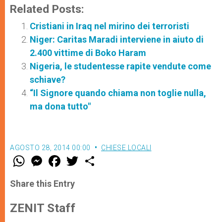
Related Posts:
Cristiani in Iraq nel mirino dei terroristi
Niger: Caritas Maradi interviene in aiuto di
2.400 vittime di Boko Haram
Nigeria, le studentesse rapite vendute come
schiave?
“Il Signore quando chiama non toglie nulla,
ma dona tutto"
AGOSTO 28, 2014 00:00
CHIESE LOCALI
W
M
F
T
S
h
e
a
w
h
a
s
c
i
a
t
s
e
t
r
Share this Entry
s
e
b
t
e
A
n
o
e
p
g
o
r
ZENIT Staff
p
e
k
r