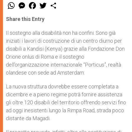
W
M
F
T
S
h
e
a
w
h
a
s
c
i
a
t
s
e
t
r
Share this Entry
s
e
b
t
e
A
n
o
e
p
g
o
r
Il sostegno alla disabilità non ha confini. Sono già
p
e
k
iniziati i lavori di costruzione di un centro diurno per
r
disabili a Kandisi (Kenya) grazie alla Fondazione Don
Orione onlus di Roma e il sostegno
dell’organizzazione internazionale “Porticus”, realtà
olandese con sede ad Amsterdam.
La nuova struttura dovrebbe essere completata a
dicembre e a pieno regime potrà fornire assistenza
gli oltre 120 disabili del territorio offrendo servizi fino
ad oggi inesistenti lungo la Rimpa Road, strada poco
distante da Magadi.