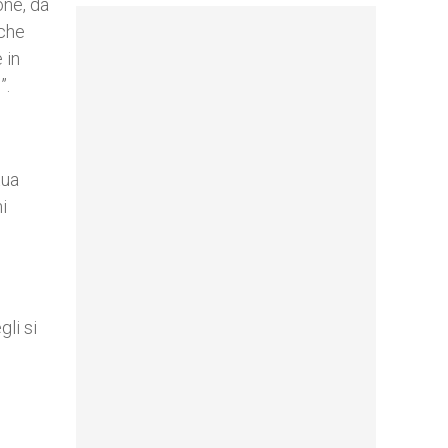
one, da
nche
 in
”.
tua
i
li si