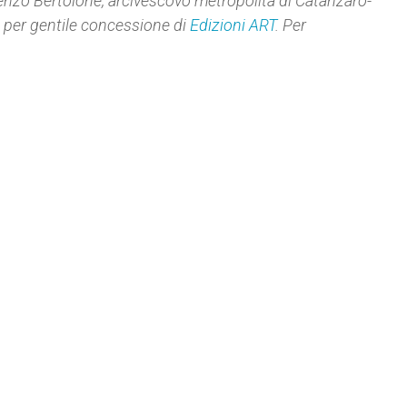
nzo Bertolone, arcivescovo metropolita di Catanzaro-
, per gentile concessione di
Edizioni ART
. Per