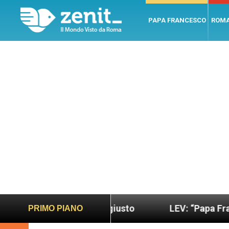
PAPA FRANCESCO
ROM
ndo più sano e giusto
LEV: “Papa Francesco. Un
PRIMO PIANO