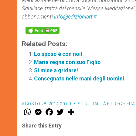
Meditazione del giorno a cura di
monsignor Vince
Squillace,
tratta dal mensile “Messa Meditazione”
abbonamenti
info@edizioniart.it
Related Posts:
Lo sposo è con noi!
Maria regna con suo Figlio
Si mise a gridare!
Consegnato nelle mani degli uomini
AGOSTO 28, 2014 00:00
SPIRITUALITÀ E PREGHIERA
W
M
F
T
S
h
e
a
w
h
a
s
c
i
a
t
s
e
t
r
Share this Entry
s
e
b
t
e
A
n
o
e