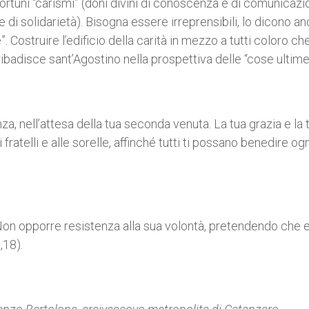
portuni “carismi” (doni divini di conoscenza e di comunicazi
e e di solidarietà). Bisogna essere irreprensibili, lo dicono a
 Costruire l’edificio della carità in mezzo a tutti coloro che
ibadisce sant’Agostino nella prospettiva delle “cose ultime
anza, nell’attesa della tua seconda venuta. La tua grazia e la 
 fratelli e alle sorelle, affinché tutti ti possano benedire ogn
 Non opporre resistenza alla sua volontà, pretendendo che eg
,18).