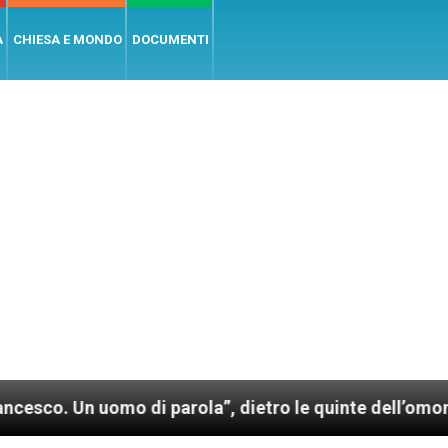
A
CHIESA E MONDO
DOCUMENTI
 uomo di parola”, dietro le quinte dell’omonimo film 