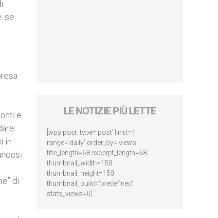
i
e: se
presa
LE NOTIZIE PIÙ LETTE
onti e
dare
[wpp post_type='post' limit=4
i in
range='daily' order_by='views'
title_length=68 excerpt_length=68
dandosi
thumbnail_width=150
thumbnail_height=150
ne” di
thumbnail_build='predefined'
stats_views=0]