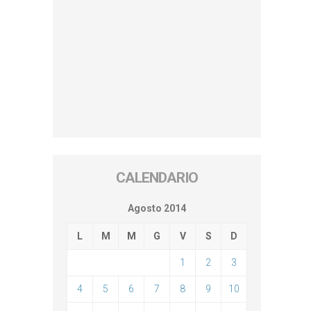
CALENDARIO
Agosto 2014
L
M
M
G
V
S
D
1
2
3
4
5
6
7
8
9
10