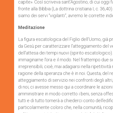
capite». Così scriveva sant’Agostino, di cui oggi
fronte alla Bibbia (La dottrina cristiana I, c. 36,4
siamo dei servi “vigilanti”, avremo le corrette ind
Meditazione
La figura escatologica del Figlio dell’Uomo, già pr
da Gesù per caratterizzare l’atteggiamento del v
dell’attesa dei tempi nuovi (spirito escatologico
immaginarne l’ora e il modo. Nel frattempo due son
irreprensibili; cioè, mai adagiarsi nella ripetiti
ragione della speranza che è in noi. Questa, del res
atteggiamento di servizio nei confronti degli altr
di noi, ci avesse messo qui a coordinare le azioni d
amministrare in modo corretto i beni, senza offes
tutti e di tutto tornerà a chiederci conto dell’edif
particolarmente coloro che, nella comunità, ricop