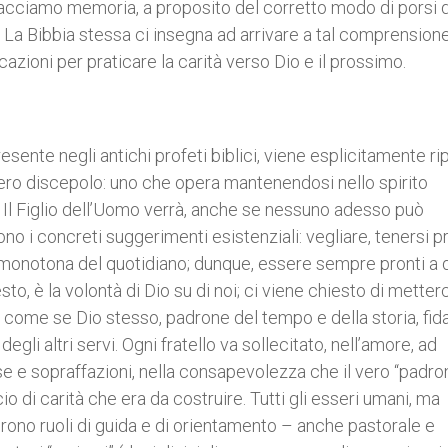
 facciamo memoria, a proposito del corretto modo di porsi d
0). La Bibbia stessa ci insegna ad arrivare a tal comprension
icazioni per praticare la carità verso Dio e il prossimo.
esente negli antichi profeti biblici, viene esplicitamente ri
ero discepolo: uno che opera mantenendosi nello spirito
). Il Figlio dell’Uomo verrà, anche se nessuno adesso può
o i concreti suggerimenti esistenziali: vegliare, tenersi pr
vità monotona del quotidiano; dunque, essere sempre pronti a 
to, è la volontà di Dio su di noi; ci viene chiesto di metterc
i, come se Dio stesso, padrone del tempo e della storia, fi
egli altri servi. Ogni fratello va sollecitato, nell’amore, ad
e e sopraffazioni, nella consapevolezza che il vero “padro
icio di carità che era da costruire. Tutti gli esseri umani, ma
rono ruoli di guida e di orientamento – anche pastorale e