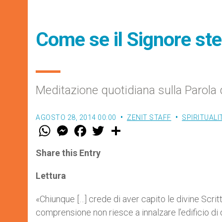
Come se il Signore ste
Meditazione quotidiana sulla Parola 
AGOSTO 28, 2014 00:00
ZENIT STAFF
SPIRITUALI
W
M
F
T
S
h
e
a
w
h
a
s
c
i
a
t
s
e
t
r
Share this Entry
s
e
b
t
e
A
n
o
e
p
g
o
r
Lettura
p
e
k
r
«Chiunque […] crede di aver capito le divine Scri
comprensione non riesce a innalzare l’edificio di 