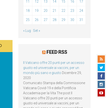
11
12
13
14
15
16
17
18
19
20
21
22
23
24
25
26
27
28
29
30
31
« Lug
Set »
FEED RSS
Il Vaticano offre 20 punti per un accesso
giusto ed universale ai vaccini, per un
mondo più sano e giusto
Dicembre 29,
2020
Comunicato Stampa della Commissione
Vaticana Covid-19 e della Pontificia
Accademia per la Vita The post Il
Vaticano offre 20 punti per un accesso
giusto ed universale ai vaccini, per un