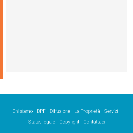
Chi siamo
DPF
Diffusione
La Proprietà
Servizi
Status legale
Copyright
Contattaci