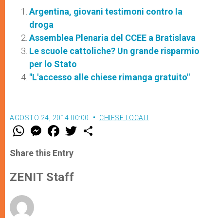
Argentina, giovani testimoni contro la
droga
Assemblea Plenaria del CCEE a Bratislava
Le scuole cattoliche? Un grande risparmio
per lo Stato
"L'accesso alle chiese rimanga gratuito"
AGOSTO 24, 2014 00:00
CHIESE LOCALI
W
M
F
T
S
h
e
a
w
h
a
s
c
i
a
t
s
e
t
r
Share this Entry
s
e
b
t
e
A
n
o
e
p
g
o
r
ZENIT Staff
p
e
k
r