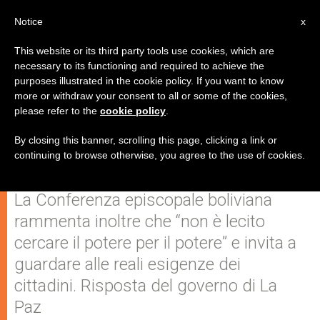
IT
Notice
x
This website or its third party tools use cookies, which are
necessary to its functioning and required to achieve the
purposes illustrated in the cookie policy. If you want to know
Bolivia, i vescovi denunciano una
more or withdraw your consent to all or some of the cookies,
please refer to the
cookie policy
.
campagna elettorale dai toni
violenti
By closing this banner, scrolling this page, clicking a link or
continuing to browse otherwise, you agree to the use of cookies.
La Conferenza episcopale boliviana
rammenta inoltre che “non è lecito
cercare il potere per il potere” e invita a
guardare alle reali esigenze dei
cittadini. Risposta del governo di La
Paz