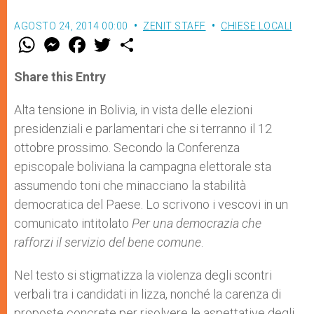
AGOSTO 24, 2014 00:00
ZENIT STAFF
CHIESE LOCALI
W
M
F
T
S
h
e
a
w
h
a
s
c
i
a
t
s
e
t
r
Share this Entry
s
e
b
t
e
A
n
o
e
p
g
o
r
Alta tensione in Bolivia, in vista delle elezioni
p
e
k
presidenziali e parlamentari che si terranno il 12
r
ottobre prossimo. Secondo la Conferenza
episcopale boliviana la campagna elettorale sta
assumendo toni che minacciano la stabilità
democratica del Paese. Lo scrivono i vescovi in un
comunicato intitolato
Per una democrazia che
rafforzi il servizio del bene comune
.
Nel testo si stigmatizza la violenza degli scontri
verbali tra i candidati in lizza, nonché la carenza di
proposte concrete per risolvere le aspettative degli