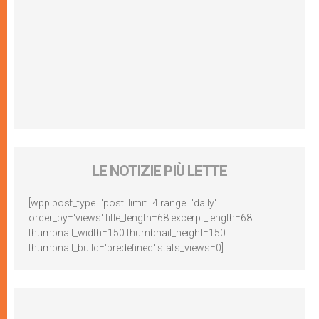
LE NOTIZIE PIÙ LETTE
[wpp post_type='post' limit=4 range='daily'
order_by='views' title_length=68 excerpt_length=68
thumbnail_width=150 thumbnail_height=150
thumbnail_build='predefined' stats_views=0]