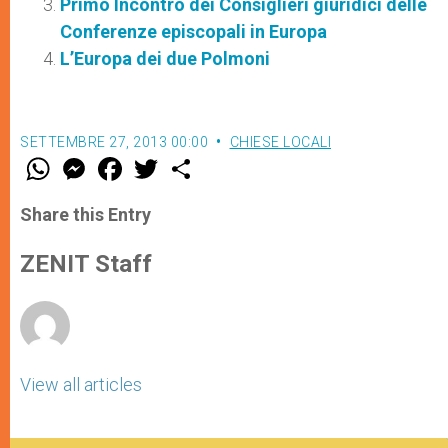
Primo Incontro dei Consiglieri giuridici delle
Conferenze episcopali in Europa
L’Europa dei due Polmoni
SETTEMBRE 27, 2013 00:00
CHIESE LOCALI
W
M
F
T
S
h
e
a
w
h
a
s
c
i
a
t
s
e
t
r
Share this Entry
s
e
b
t
e
A
n
o
e
p
g
o
r
ZENIT Staff
p
e
k
r
View all articles