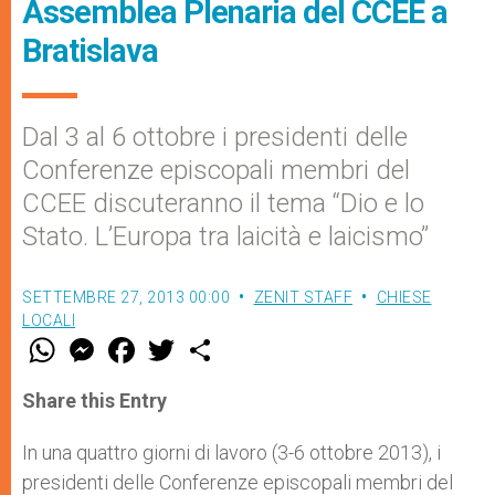
Assemblea Plenaria del CCEE a
Bratislava
Dal 3 al 6 ottobre i presidenti delle
Conferenze episcopali membri del
CCEE discuteranno il tema “Dio e lo
Stato. L’Europa tra laicità e laicismo”
SETTEMBRE 27, 2013 00:00
ZENIT STAFF
CHIESE
LOCALI
W
M
F
T
S
h
e
a
w
h
a
s
c
i
a
t
s
e
t
r
Share this Entry
s
e
b
t
e
A
n
o
e
p
g
o
r
In una quattro giorni di lavoro (3-6 ottobre 2013), i
p
e
k
presidenti delle Conferenze episcopali membri del
r