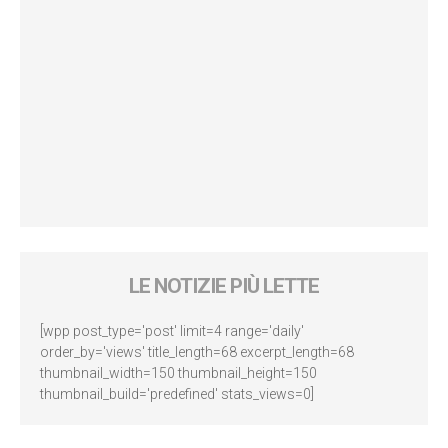
LE NOTIZIE PIÙ LETTE
[wpp post_type='post' limit=4 range='daily'
order_by='views' title_length=68 excerpt_length=68
thumbnail_width=150 thumbnail_height=150
thumbnail_build='predefined' stats_views=0]