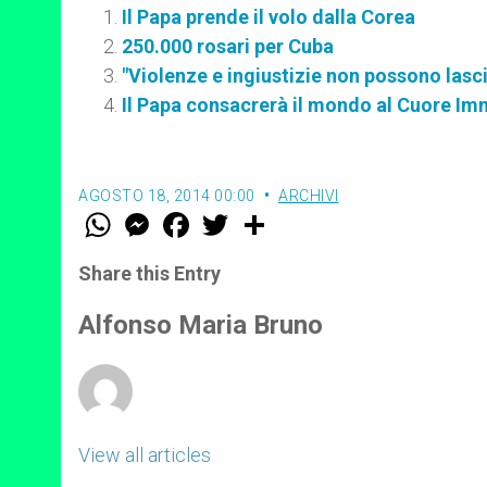
Il Papa prende il volo dalla Corea
250.000 rosari per Cuba
"Violenze e ingiustizie non possono lasci
Il Papa consacrerà il mondo al Cuore Im
AGOSTO 18, 2014 00:00
ARCHIVI
W
M
F
T
S
h
e
a
w
h
a
s
c
i
a
t
s
e
t
r
Share this Entry
s
e
b
t
e
A
n
o
e
p
g
o
r
Alfonso Maria Bruno
p
e
k
r
View all articles