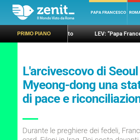
PAPA FRANCESCO
ROM
 più sano e giusto
LEV: “Papa Francesco. Un uom
PRIMO PIANO
L'arcivescovo di Seoul 
Myeong-dong una statu
di pace e riconciliazio
Durante le preghiere dei fedeli, Fr