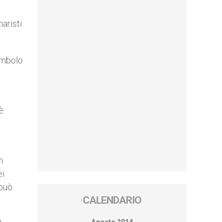
aristi
simbolo
è
n
ei
 può
CALENDARIO