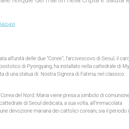
alle reliquie dei martiri nella cripta e saluta l
ARCHIVI
all’unità delle due “Coree”, l’arcivescovo di Seoul, il car
tolico di Pyongyang, ha installato nella cattedrale di M
ta di una statua di Nostra Signora di Fatima, nel classico
la Corea del Nord. Maria viene presa a simbolo di comunione
 cattedrale di Seoul dedicata, a sua volta, all’Immacolata
ne devozione mariana dei cattolici coreani, sia il periodo 