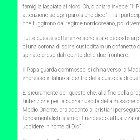
famiglia lasciata al Nord. Oh, dichiara invece: “I
attenzione ad ogni parola che dice”. Tra i partec
che fuggirono dal regime nordcoreano, poi diventa
Tutte queste sofferenze sono state deposte ai pie
di una corona di spine custodita in un cofanetto d
spinato preso dal recinto delle due frontiere.
Il Papa guarda commosso, si china verso la Madon
impresso in latino al centro della custodia di quel
E’ sicuramente per questo che, alla fine della p
l’intenzione per la buona riuscita della missione de
Medio Oriente, ora accanto ai cristiani perseguit
fondamentalisti islamici. Francesco, attualizzato
uccidere in nome di Dio”.