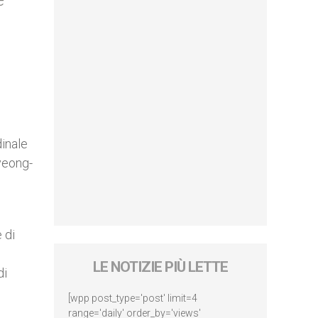
e
dinale
yeong-
 di
LE NOTIZIE PIÙ LETTE
di
[wpp post_type='post' limit=4
range='daily' order_by='views'