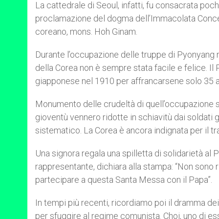
La cattedrale di Seoul, infatti, fu consacrata poc
proclamazione del dogma dell’Immacolata Concez
coreano, mons. Hoh Ginam.
Durante l’occupazione delle truppe di Pyonyang nel 
della Corea non è sempre stata facile e felice. Il
giapponese nel 1910 per affrancarsene solo 35 a
Monumento delle crudeltà di quell’occupazione son
gioventù vennero ridotte in schiavitù dai solda
sistematico. La Corea è ancora indignata per il tr
Una signora regala una spilletta di solidarietà al 
rappresentante, dichiara alla stampa: “Non sono r
partecipare a questa Santa Messa con il Papa”.
In tempi più recenti, ricordiamo poi il dramma d
per sfuggire al regime comunista. Choi, uno di essi