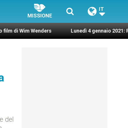
IT
MISSIONE
Wim Wenders
Lunedì 4 gennaio 2021: Possesso ca
a
e del