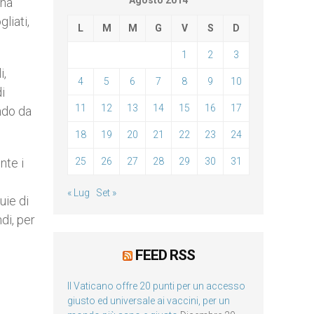
Agosto 2014
 ha
liati,
L
M
M
G
V
S
D
1
2
3
i,
4
5
6
7
8
9
10
i
11
12
13
14
15
16
17
endo da
18
19
20
21
22
23
24
nte i
25
26
27
28
29
30
31
« Lug
Set »
uie di
di, per
FEED RSS
Il Vaticano offre 20 punti per un accesso
giusto ed universale ai vaccini, per un