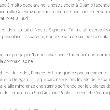
l Papa è molto popolare nella nostra società. Stiamo facendo
ipanti alla Celebrazione Eucarestica ci sono anche dei semin
ti preti al Sud.
di della statua di Nostra Signora di Fatima attraverso il 
i plexiglass trasparente, confezionata con un pezzo di filo
na e prega per “la riconciliazione e l’armonia” così come 
la corona di spine.
reghiera dei fedeli, Francesco ha aggiunto spontaneamente
l suo Delegato in Iraq: il cardinale Filoni, Inviato del Papa i
ati e alle minoranze che stanno soffrendo per le violenze d
re del tema caro a San Giovanni Paolo II, crede che “non si