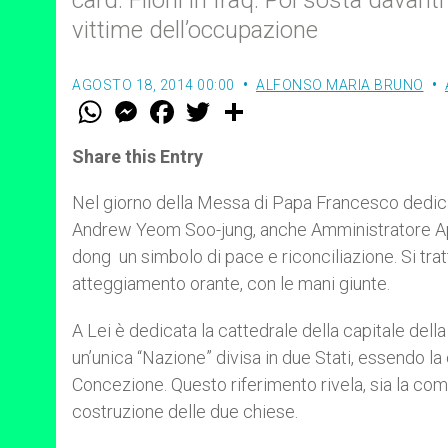
card. Filoni in Iraq. Poi sosta davanti 
vittime dell’occupazione
AGOSTO 18, 2014 00:00
ALFONSO MARIA BRUNO
W
M
F
T
S
h
e
a
w
h
a
s
c
i
a
t
s
e
t
r
Share this Entry
s
e
b
t
e
A
n
o
e
p
g
o
r
Nel giorno della Messa di Papa Francesco dedicata 
p
e
k
Andrew Yeom Soo-jung, anche Amministratore Apos
r
dong un simbolo di pace e riconciliazione. Si trat
atteggiamento orante, con le mani giunte.
A Lei è dedicata la cattedrale della capitale del
un’unica “Nazione” divisa in due Stati, essendo la
Concezione. Questo riferimento rivela, sia la comu
costruzione delle due chiese.