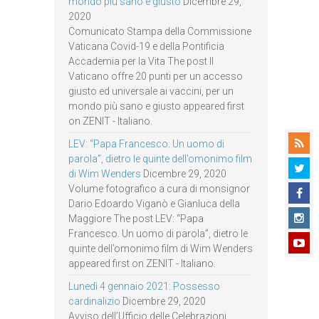
mondo più sano e giusto
Dicembre 29,
2020
Comunicato Stampa della Commissione
Vaticana Covid-19 e della Pontificia
Accademia per la Vita The post Il
Vaticano offre 20 punti per un accesso
giusto ed universale ai vaccini, per un
mondo più sano e giusto appeared first
on ZENIT - Italiano.
LEV: “Papa Francesco. Un uomo di
parola”, dietro le quinte dell’omonimo film
di Wim Wenders
Dicembre 29, 2020
Volume fotografico a cura di monsignor
Dario Edoardo Viganò e Gianluca della
Maggiore The post LEV: “Papa
Francesco. Un uomo di parola”, dietro le
quinte dell’omonimo film di Wim Wenders
appeared first on ZENIT - Italiano.
Lunedì 4 gennaio 2021: Possesso
cardinalizio
Dicembre 29, 2020
Avviso dell’Ufficio delle Celebrazioni