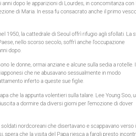
hi anni dopo le apparizioni di Lourdes, in concomitanza con 
ione di Maria. In essa fu consacrato anche il primo vesc
1950, la cattedrale di Seoul offrì rifugio agli sfollati. La s
 Paese, nello scorso secolo, soffrì anche l’occupazione
nni dopo.
o le donne, ormai anziane e alcune sulla sedia a rotelle. 
ti giapponesi che ne abusavano sessualmente in modo
attamento inferto a queste sue figlie.
Papa che la appunta volentieri sulla talare. Lee Young Soo, u
iuscita a dormire da diversi giorni per l’emozione di dover
ei soldati nordcoreani che disertavano e scappavano verso 
, spera che la visita del Papa riesca a fargli presto incontr