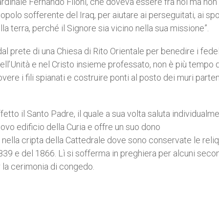
cardinale Fernando Filoni, che doveva essere fra noi ma non
polo sofferente del Iraq, per aiutare ai perseguitati, ai spog
la terra, perché il Signore sia vicino nella sua missione”.
 dal prete di una Chiesa di Rito Orientale per benedire i fedel
dell’Unità e nel Cristo insieme professato, non è più tempo d
ere i fili spianati e costruire ponti al posto dei muri part
etto il Santo Padre, il quale a sua volta saluta individualme
ovo edificio della Curia e offre un suo dono
lla cripta della Cattedrale dove sono conservate le reliq
839 e del 1866. Lì si sofferma in preghiera per alcuni secon
er la cerimonia di congedo.