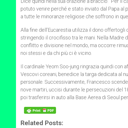
Dice quindi nella sua orazione a braccio: “Per il 
potuto venire perché e stato inviato dal Papa al po
a tutte le minoranze religiose che soffrono in quel
Alla fine dell’Eucarestia utilizza il dono offertogli
stringendo il crocifisso tra le mani. Nella Madre 
conflitto e divisione nel mondo, ma occorre rimuov
noi stessi e da chi più ci è vicino.
Il cardinale Yeom Soo-jung ringrazia quindi con aff
Vescovi coreani, benedice la targa dedicata al nu
personale. Successivamente, Francesco scende ne
nove martiri, uccisi durante le persecuzioni del 1
poi trasferirsi in auto alla Base Aerea di Seoul p
Related Posts: