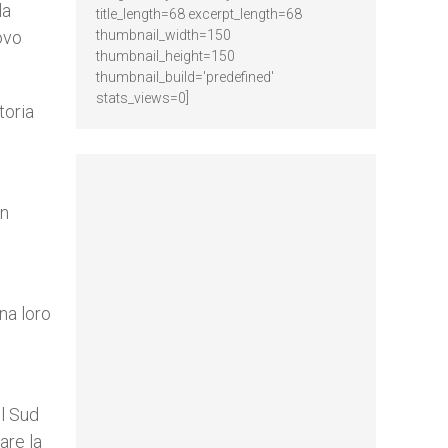
la
title_length=68 excerpt_length=68
ovo
thumbnail_width=150
thumbnail_height=150
thumbnail_build='predefined'
stats_views=0]
toria
In
na loro
il Sud
are la