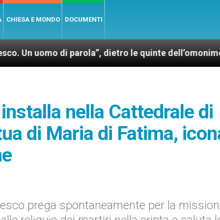
A
CHIESA E MONDO
DOCUMENTI
o di parola”, dietro le quinte dell’omonimo film di 
installa nella Cattedrale di
a di Maria di Fatima, icon
ne
ancesco prega spontaneamente per la mission