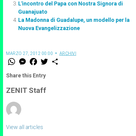
L'incontro del Papa con Nostra Signora di
Guanajuato
La Madonna di Guadalupe, un modello per la
Nuova Evangelizzazione
MARZO 27, 2012 00:00
ARCHIVI
W
M
F
T
S
h
e
a
w
h
a
s
c
i
a
t
s
e
t
r
Share this Entry
s
e
b
t
e
A
n
o
e
p
g
o
r
ZENIT Staff
p
e
k
r
View all articles