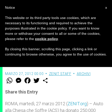
IT
Notice
x
This website or its third party tools use cookies, which are
necessary to its functioning and required to achieve the
purposes illustrated in the cookie policy. If you want to know
250.000 rosari per Cuba
more or withdraw your consent to all or some of the cookies,
please refer to the
cookie policy
.
By closing this banner, scrolling this page, clicking a link or
L’omaggio di Aiuto alla Chiesa che
continuing to browse otherwise, you agree to the use of cookies.
Soffre per la visita del Papa
MARZO 27, 2012 00:00
ZENIT STAFF
ARCHIVI
W
M
F
T
S
h
e
a
w
h
a
s
c
i
a
t
s
e
t
r
Share this Entry
s
e
b
t
e
A
n
o
e
p
g
o
r
ROMA, martedì, 27 marzo 2012 (
ZENIT.org
) – Aiuto
p
e
k
alla Chiesa che Soffre (ACS) ha donato 250.000
r