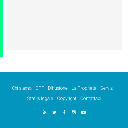
Chi siamo
DPF
Diffusione
La Proprietà
Servizi
Status legale
Copyright
Contattaci