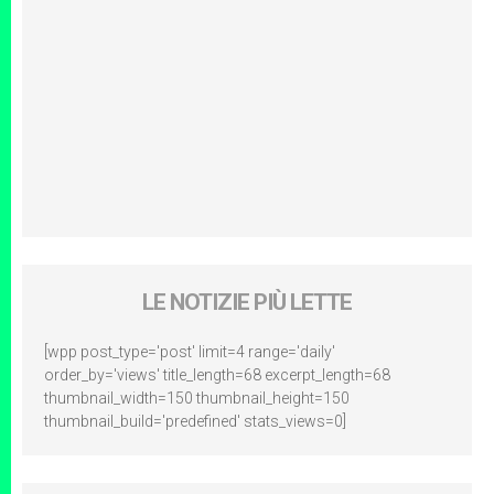
LE NOTIZIE PIÙ LETTE
[wpp post_type='post' limit=4 range='daily'
order_by='views' title_length=68 excerpt_length=68
thumbnail_width=150 thumbnail_height=150
thumbnail_build='predefined' stats_views=0]