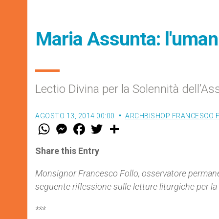
Maria Assunta: l'umani
Lectio Divina per la Solennità dell’
AGOSTO 13, 2014 00:00
ARCHBISHOP FRANCESCO 
W
M
F
T
S
h
e
a
w
h
a
s
c
i
a
t
s
e
t
r
Share this Entry
s
e
b
t
e
A
n
o
e
p
g
o
r
Monsignor Francesco Follo, osservatore permanent
p
e
k
seguente riflessione sulle letture liturgiche per
la
r
***