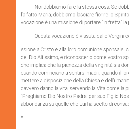
Noi dobbiamo fare la stessa cosa. Se dobbiam
l’a fatto Maria, dobbiamo lasciare fiorire lo Spiri
vocazione è una missione di portare “in fretta” la
Questa vocazione è vissuta dalle Vergini consa
esione a Cristo e alla loro comunione sponsale co
del Dio Altissimo, e riconoscerlo come vostro spo
che implica che la pienezza della virginità sia d
quando cominciano a sentirsi madri, quando il loro 
mettere a disposizione della Chiesa e dell’umanità
davvero danno la vita, servendo la Vita come la pr
“Preghiamo Dio Nostro Padre, per suo Figlio Nostr
abbondanza su quelle che Lui ha scelto di consacr
*