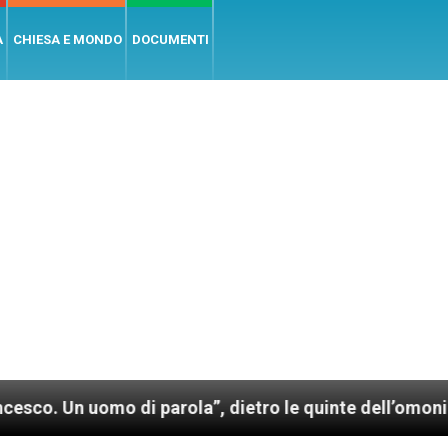
A
CHIESA E MONDO
DOCUMENTI
mo di parola”, dietro le quinte dell’omonimo film di 