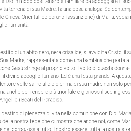
lie Dio in modo così tenero e familiare da appoggiare il suo
la vita terrena di sua Madre, fa una cosa analoga. Se conte
le Chiesa Orientali celebrano l’assunzione) di Maria, vedi
lie l’umanità.
 di un abito nero, nera crisalide, si avvicina Cristo, il s
a di Sua Madre, rappresentata come una bambina che porta a
one Gesù stringe al proprio volto il volto di questa donna-
il divino accoglie l’umano. Ed è una festa grande. A quest
ntore volle salire al cielo prima di sua madre non solo pe
 ma anche per rendere più trionfale e glorioso il suo ingress
Angeli e i Beati del Paradiso.
estino di pienezza di vita nella comunione con Dio. Mari
ero della nostra fede che ci mostra che anche noi, come Mari
 nel corpo, ossia tutto il nostro essere, tutta la nostra stori