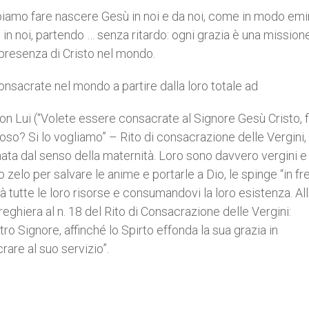
o fare nascere Gesù in noi e da noi, come in modo emi
to in noi, partendo … senza ritardo: ogni grazia è una mission
 presenza di Cristo nel mondo.
crate nel mondo a partire dalla loro totale ad
n Lui (“Volete essere consacrate al Signore Gesù Cristo, f
so? Si lo vogliamo” – Rito di consacrazione delle Vergini, n
onata dal senso della maternità. Loro sono davvero vergini 
zelo per salvare le anime e portarle a Dio, le spinge “in fre
 tutte le loro risorse e consumandovi la loro esistenza. Al
eghiera al n. 18 del Rito di Consacrazione delle Vergini:
o Signore, affinché lo Spirto effonda la sua grazia in
are al suo servizio”.