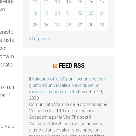
parente
11
12
13
14
15
16
17
ivo
18
19
20
21
22
23
24
25
26
27
28
29
30
31
oniste
« Lug
Set »
attista
sso
orta in
derato;
FEED RSS
Il Vaticano offre 20 punti per un accesso
giusto ed universale ai vaccini, per un
 tra i
mondo più sano e giusto
Dicembre 29,
at il
2020
Comunicato Stampa della Commissione
Vaticana Covid-19 e della Pontificia
Accademia per la Vita The post Il
Vaticano offre 20 punti per un accesso
e vale
giusto ed universale ai vaccini, per un