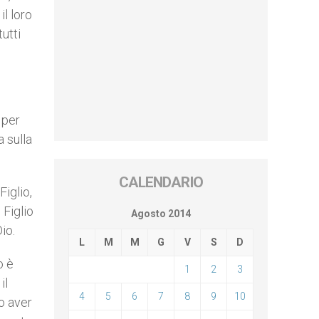
il loro
utti
 per
a sulla
CALENDARIO
iglio,
 Figlio
Agosto 2014
io.
L
M
M
G
V
S
D
o è
1
2
3
il
4
5
6
7
8
9
10
o aver