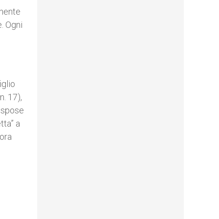
nente
e. Ogni
iglio
. 17),
e spose
tta” a
lora