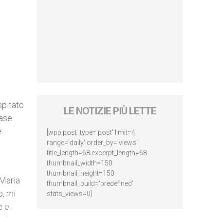
spitato
LE NOTIZIE PIÙ LETTE
rase
e
[wpp post_type='post' limit=4
range='daily' order_by='views'
title_length=68 excerpt_length=68
thumbnail_width=150
thumbnail_height=150
 Maria
thumbnail_build='predefined'
o, mi
stats_views=0]
e e