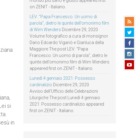
mondo più sano e giusto appeared first
on ZENIT - Italiano.
LEV: “Papa Francesco. Un uomo di
parola”, dietro le quinte dell’omonimo film
di Wim Wenders
Dicembre 29, 2020
Volume fotografico a cura di monsignor
Dario Edoardo Viganò e Gianluca della
ziana.
Maggiore The post LEV: “Papa
Francesco. Un uomo di parola”, dietro le
quinte dell’omonimo film di Wim Wenders
appeared first on ZENIT - Italiano.
Lunedì 4 gennaio 2021: Possesso
cardinalizio
Dicembre 29, 2020
Avviso dell’Ufficio delle Celebrazioni
iana,
Liturgiche The post Lunedì 4 gennaio
2021: Possesso cardinalizio appeared
ei si
first on ZENIT - Italiano.
ta.
Gesù in