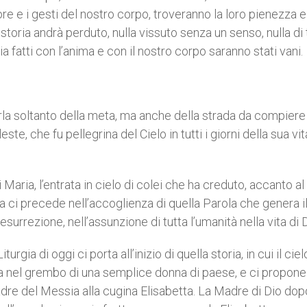
re e i gesti del nostro corpo, troveranno la loro pienezza e 
toria andrà perduto, nulla vissuto senza un senso, nulla di t
zia fatti con l’anima e con il nostro corpo saranno stati vani.
 soltanto della meta, ma anche della strada da compiere
te, che fu pellegrina del Cielo in tutti i giorni della sua vit
a, l’entrata in cielo di colei che ha creduto, accanto al F
ci precede nell’accoglienza di quella Parola che genera il
surrezione, nell’assunzione di tutta l’umanità nella vita di D
di oggi ci porta all’inizio di quella storia, in cui il ciel
ita nel grembo di una semplice donna di paese, e ci propone 
adre del Messia alla cugina Elisabetta. La Madre di Dio dop