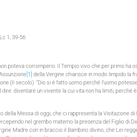
 Lc 1, 39-56
n poteva corrompersi. Il Tempio vivo che per primo ha o
L’Assunzione
[1]
della Vergine chiarisce in modo limpido la f
ione (II secolo): “Dio si è fatto uomo perché l’uomo potess
 dire: diventare un vivente la cui vita non ha limiti, perché è
ella Messa di oggi, che ci rappresenta la Visitazione di
ia percependo nel grembo materno la presenza del Figlio di Di
rgine Madre con in braccio il Bambino divino, che Lei regg