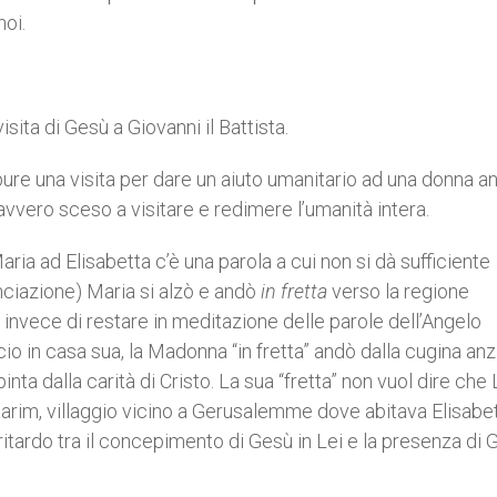
noi.
ta di Gesù a Giovanni il Battista.
 una visita per dare un aiuto umanitario ad una donna an
avvero sceso a visitare e redimere l’umanità intera.
a ad Elisabetta c’è una parola a cui non si dà sufficiente
nunciazione) Maria si alzò e andò
in fretta
verso la regione
 invece di restare in meditazione delle parole dell’Angelo
o in casa sua, la Madonna “in fretta” andò dalla cugina anz
ta dalla carità di Cristo. La sua “fretta” non vuol dire che L
arim, villaggio vicino a Gerusalemme dove abitava Elisabet
itardo tra il concepimento di Gesù in Lei e la presenza di 