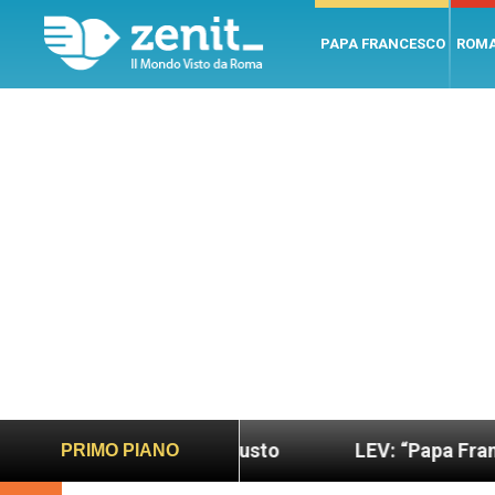
PAPA FRANCESCO
ROM
 più sano e giusto
LEV: “Papa Francesco. Un uo
PRIMO PIANO