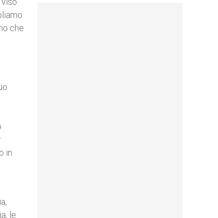
 viso
mpliamo
amo che
uo
o
r
o in
a
a,
a, le