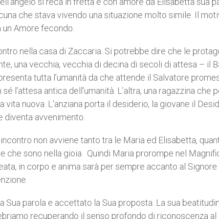
ell’angelo si reca in fretta e con amore da Elisabetta sua 
lcuna che stava vivendo una situazione molto simile. Il mot
da un Amore fecondo.
 nella casa di Zaccaria. Si potrebbe dire che le protag
, una vecchia, vecchia di decina di secoli di attesa – il B
ppresenta tutta l’umanità da che attende il Salvatore prome
 sé l’attesa antica dell’umanità. L’altra, una ragazzina che p
la vita nuova. L’anziana porta il desiderio, la giovane il Desi
 che diventa avvenimento.
tro non avviene tanto tra le Maria ed Elisabetta, quanto
che sono nella gioia. Quindi Maria prorompe nel Magnific
 beata, in corpo e anima sarà per sempre accanto al Signore
enzione.
a parola e accettato la Sua proposta. La sua beatitudin
lebriamo recuperando il senso profondo di riconoscenza al