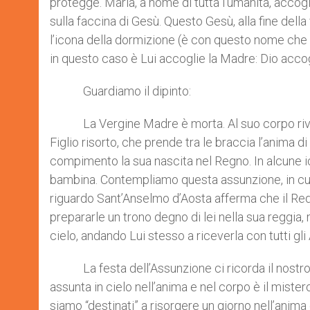
protegge. Maria, a nome di tutta l’umanità, accog
sulla faccina di Gesù. Questo Gesù, alla fine del
l’icona della dormizione (è con questo nome che 
in questo caso è Lui accoglie la Madre: Dio accog
Guardiamo il dipinto:
La Vergine Madre è morta. Al suo corpo rivestito
Figlio risorto, che prende tra le braccia l’anim
compimento la sua nascita nel Regno. In alcune ic
bambina. Contempliamo questa assunzione, in cui 
riguardo Sant’Anselmo d’Aosta afferma che il Rede
prepararle un trono degno di lei nella sua reggia,
cielo, andando Lui stesso a riceverla con tutti gli 
La festa dell’Assunzione ci ricorda il nostro d
assunta in cielo nell’anima e nel corpo è il mist
siamo “destinati” a risorgere un giorno nell’anima e