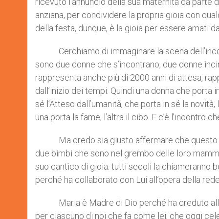
ricevuto l’annuncio della sua maternità da parte d
anziana, per condividere la propria gioia con qua
della festa, dunque, è la gioia per essere amati 
Cerchiamo di immaginare la scena dell’incontro
sono due donne che s’incontrano, due donne incinte
rappresenta anche più di 2000 anni di attesa, ra
dall’inizio dei tempi. Quindi una donna che porta in
sé l’Atteso dall’umanità, che porta in sé la novità, 
una porta la fame, l’altra il cibo. E c’è l’incontro
Ma credo sia giusto affermare che questo incon
due bimbi che sono nel grembo delle loro mamme 
suo cantico di gioia: tutti secoli la chiameranno
perché ha collaborato con Lui all’opera della red
Maria è Madre di Dio perché ha creduto alla Su
per ciascuno di noi che fa come lei, che oggi ce