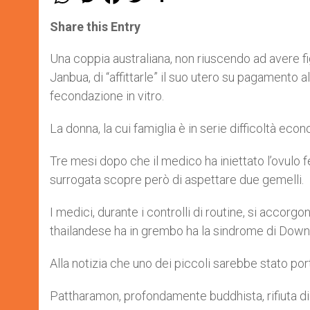
h
e
a
w
h
a
s
c
i
a
t
s
e
t
r
Share this Entry
s
e
b
t
e
A
n
o
e
p
g
o
r
Una coppia australiana, non riuscendo ad avere fi
p
e
k
Janbua, di “affittarle” il suo utero su pagamento 
r
fecondazione in vitro.
La donna, la cui famiglia è in serie difficoltà eco
Tre mesi dopo che il medico ha iniettato l’ovulo 
surrogata scopre però di aspettare due gemelli.
I medici, durante i controlli di routine, si acco
thailandese ha in grembo ha la sindrome di Down
Alla notizia che uno dei piccoli sarebbe stato port
Pattharamon, profondamente buddhista, rifiuta di a