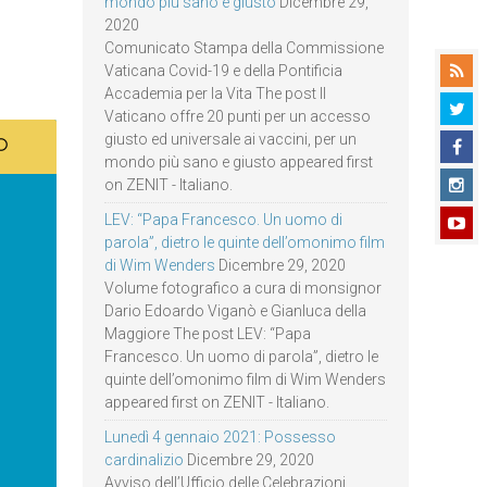
mondo più sano e giusto
Dicembre 29,
2020
Comunicato Stampa della Commissione
Vaticana Covid-19 e della Pontificia
Accademia per la Vita The post Il
Vaticano offre 20 punti per un accesso
giusto ed universale ai vaccini, per un
mondo più sano e giusto appeared first
on ZENIT - Italiano.
LEV: “Papa Francesco. Un uomo di
parola”, dietro le quinte dell’omonimo film
di Wim Wenders
Dicembre 29, 2020
Volume fotografico a cura di monsignor
Dario Edoardo Viganò e Gianluca della
Maggiore The post LEV: “Papa
Francesco. Un uomo di parola”, dietro le
quinte dell’omonimo film di Wim Wenders
appeared first on ZENIT - Italiano.
Lunedì 4 gennaio 2021: Possesso
cardinalizio
Dicembre 29, 2020
Avviso dell’Ufficio delle Celebrazioni