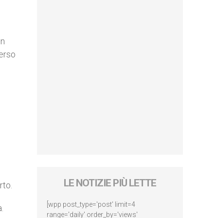
on
verso
LE NOTIZIE PIÙ LETTE
rto.
[wpp post_type='post' limit=4
.
range='daily' order_by='views'