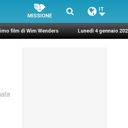
IT
MISSIONE
di Wim Wenders
Lunedì 4 gennaio 2021: Possesso
gata