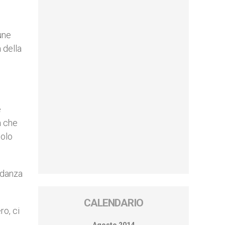
une
 della
e
a che
solo
idanza
CALENDARIO
ro, ci