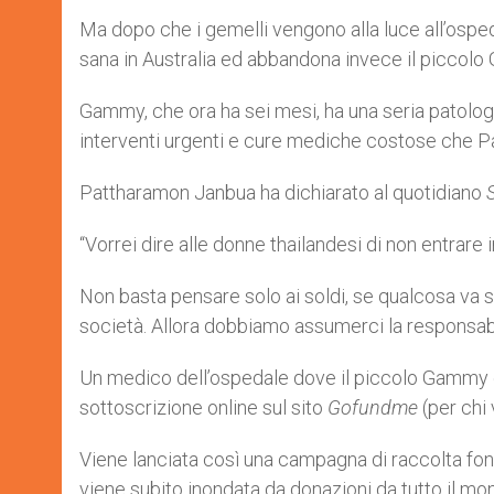
Ma dopo che i gemelli vengono alla luce all’ospe
sana in Australia ed abbandona invece il piccol
Gammy, che ora ha sei mesi, ha una seria patologi
interventi urgenti e cure mediche costose che P
Pattharamon Janbua ha dichiarato al quotidiano
“Vorrei dire alle donne thailandesi di non entrar
Non basta pensare solo ai soldi, se qualcosa va 
società. Allora dobbiamo assumerci la responsabil
Un medico dell’ospedale dove il piccolo Gammy è 
sottoscrizione online sul sito
Gofundme
(per chi
Viene lanciata così una campagna di raccolta fon
viene subito inondata da donazioni da tutto il mo