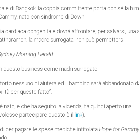
dale di Bangkok, la coppia committente porta con sé la bi
o Gammy, nato con sindrome di Down.
a cardiaca congenita e dovrà affrontare, per salvarsi, una s
attharamon, la madre surrogata, non può permettersi.
Sydney Morning Herald
:
e in questo business come madri surrogate.
storto nessuno ci aiuterà ed il bambino sarà abbandonato da
ità per questo fatto”.
nato, e che ha seguito la vicenda, ha quindi aperto una
 volesse partecipare questo è il
link
).
di per pagare le spese mediche intitolata
Hope for Gamm
ndo.