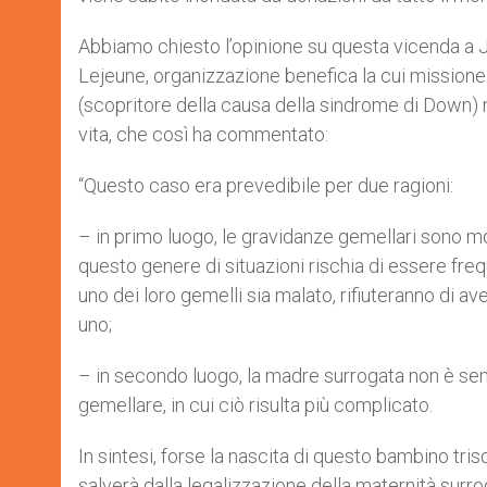
Abbiamo chiesto l’opinione su questa vicenda a
Lejeune, organizzazione benefica la cui missione
(scopritore della causa della sindrome di Down) ne
vita, che così ha commentato:
“Questo caso era prevedibile per due ragioni:
– in primo luogo, le gravidanze gemellari sono mo
questo genere di situazioni rischia di essere fre
uno dei loro gemelli sia malato, rifiuteranno di 
uno;
– in secondo luogo, la madre surrogata non è sem
gemellare, in cui ciò risulta più complicato.
In sintesi, forse la nascita di questo bambino tri
salverà dalla legalizzazione della maternità surro