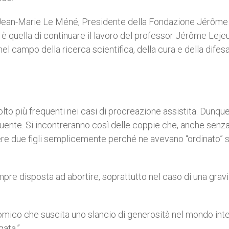
 Jean-Marie Le Méné, Presidente della Fondazione Jérôme
 è quella di continuare il lavoro del professor Jérôme Leje
l campo della ricerca scientifica, della cura e della difesa
lto più frequenti nei casi di procreazione assistita. Dunqu
quente. Si incontreranno così delle coppie che, anche senz
avere due figli semplicemente perché ne avevano “ordinato” 
pre disposta ad abortire, soprattutto nel caso di una grav
somico che suscita uno slancio di generosità nel mondo inte
gata.”