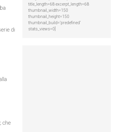
title_length=68 excerpt_length=68
mba
thumbnail_width=150
thumbnail_height=150
thumbnail_build='predefined'
erie di
stats_views=0]
lla
y
, che