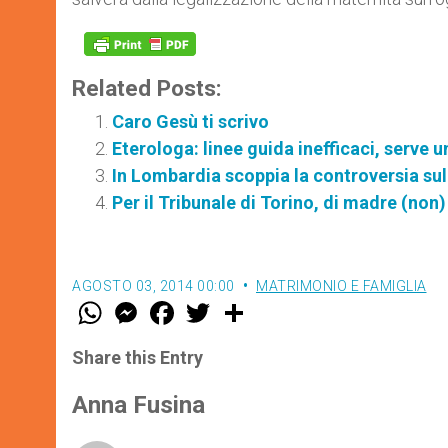
Related Posts:
Caro Gesù ti scrivo
Eterologa: linee guida inefficaci, serve 
In Lombardia scoppia la controversia sul
Per il Tribunale di Torino, di madre (non)
AGOSTO 03, 2014 00:00
MATRIMONIO E FAMIGLIA
W
M
F
T
S
h
e
a
w
h
a
s
c
i
a
t
s
e
t
r
Share this Entry
s
e
b
t
e
A
n
o
e
p
g
o
r
Anna Fusina
p
e
k
r