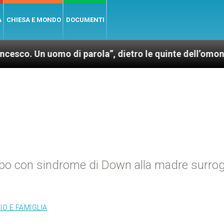
A
CHIESA E MONDO
DOCUMENTI
 uomo di parola”, dietro le quinte dell’omonimo film 
mbo con sindrome di Down alla madre surro
O E FAMIGLIA