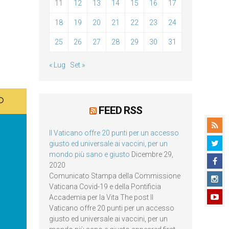
11
12
13
14
15
16
17
18
19
20
21
22
23
24
25
26
27
28
29
30
31
« Lug
Set »
FEED RSS
Il Vaticano offre 20 punti per un accesso
giusto ed universale ai vaccini, per un
mondo più sano e giusto
Dicembre 29,
2020
Comunicato Stampa della Commissione
Vaticana Covid-19 e della Pontificia
Accademia per la Vita The post Il
Vaticano offre 20 punti per un accesso
giusto ed universale ai vaccini, per un