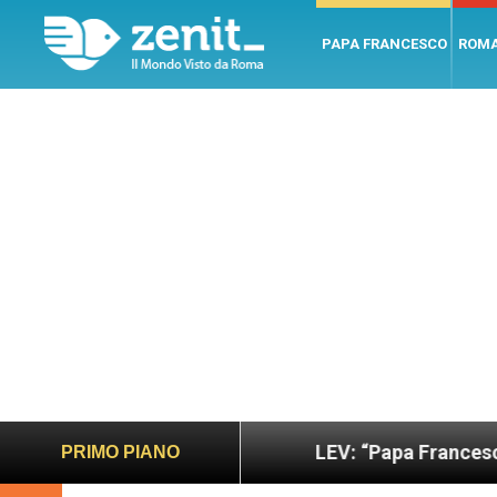
PAPA FRANCESCO
ROM
ù sano e giusto
LEV: “Papa Francesco. Un uomo 
PRIMO PIANO