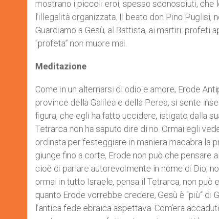
mostrano i piccoli eroi, spesso sconosciuti, che l
l’illegalità organizzata. Il beato don Pino Puglisi, 
Guardiamo a Gesù, al Battista, ai martiri: profeti 
“profeta” non muore mai.
Meditazione
Come in un alternarsi di odio e amore, Erode Antipa
province della Galilea e della Perea, si sente ins
figura, che egli ha fatto uccidere, istigato dalla s
Tetrarca non ha saputo dire di no. Ormai egli ved
ordinata per festeggiare in maniera macabra la p
giunge fino a corte, Erode non può che pensare al B
cioè di parlare autorevolmente in nome di Dio, no
ormai in tutto Israele, pensa il Tetrarca, non può 
quanto Erode vorrebbe credere, Gesù è “più” di Gio
l’antica fede ebraica aspettava. Com’era accaduto