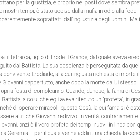
ottano per la giustizia, e proprio nei posti dove sembra pr
nei nostri tempi, è stato ucciso dalla mafia in odio alla fede.
apparentemente sopraffatti dall’ingiustizia degli uomini. Ma i
, il tetrarca, figlio di Erode il Grande, dal quale aveva ered
eguito dal Battista. La sua coscienza è perseguitata da quel
ua convivente Erodiade, alla cui ingiusta richiesta di morte il
e Giovanni dappertutto, anche dopo la morte da lui stesso
ropria festa di compleanno. Quando, dunque, la fama di Ge
attista, a colui che egli aveva ritenuto un “profeta”, in gr
nché di operare miracoli: questo Gesù, la cui fama si è est
essere altri che Giovanni redivivo. In verità, contrariamente 
vanni, anzi è il vero profeta dei tempi nuovi, in linea con 
 a Geremia – per il quale venne addirittura chiesta la con