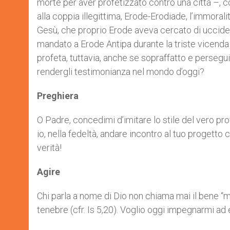
morte per aver profetizzato contro una città –, co
alla coppia illegittima, Erode-Erodiade, l’immorali
Gesù, che proprio Erode aveva cercato di uccidere
mandato a Erode Antipa durante la triste vicenda 
profeta, tuttavia, anche se sopraffatto e persegu
rendergli testimonianza nel mondo d’oggi?
Preghiera
O Padre, concedimi d’imitare lo stile del vero pr
io, nella fedeltà, andare incontro al tuo progetto
verità!
Agire
Chi parla a nome di Dio non chiama mai il bene “ma
tenebre (cfr. Is 5,20). Voglio oggi impegnarmi ad