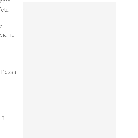
rdato
feta,
ro
ossiamo
. Possa
in