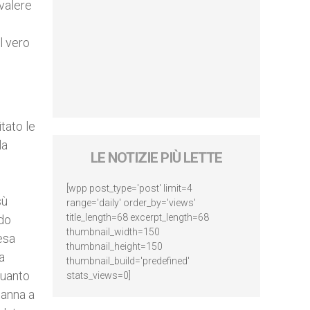
evalere
l vero
itato le
la
LE NOTIZIE PIÙ LETTE
[wpp post_type='post' limit=4
sù
range='daily' order_by='views'
title_length=68 excerpt_length=68
ado
thumbnail_width=150
esa
thumbnail_height=150
a
thumbnail_build='predefined'
quanto
stats_views=0]
danna a