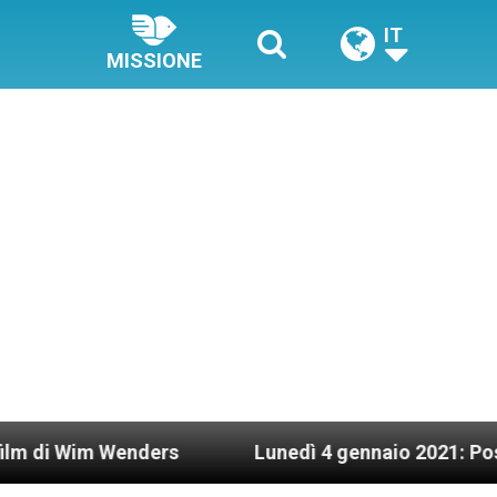
IT
MISSIONE
 Wenders
Lunedì 4 gennaio 2021: Possesso card