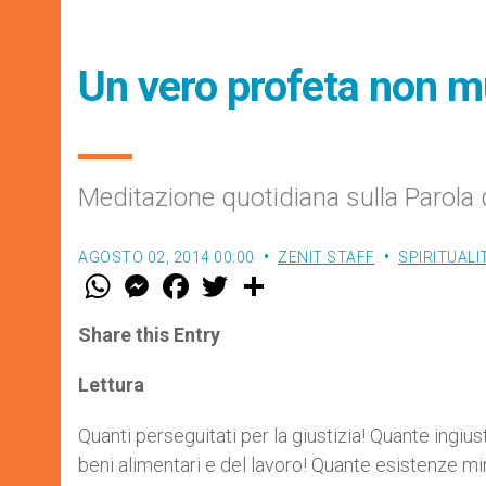
Un vero profeta non 
Meditazione quotidiana sulla Parola 
AGOSTO 02, 2014 00:00
ZENIT STAFF
SPIRITUALI
W
M
F
T
S
h
e
a
w
h
a
s
c
i
a
t
s
e
t
r
Share this Entry
s
e
b
t
e
A
n
o
e
p
g
o
r
Lettura
p
e
k
r
Quanti perseguitati per la giustizia! Quante ingius
beni alimentari e del lavoro! Quante esistenze mi