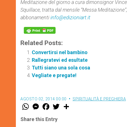
Meditazione del giorno a cura di
monsignor Vincen
Squillace,
tratta dal mensile “Messa Meditazione”
abbonamenti
info@edizioniart.it
Related Posts:
Convertirsi nel bambino
Rallegratevi ed esultate
Tutti siano una sola cosa
Vegliate e pregate!
AGOSTO 02, 2014 00:00
SPIRITUALITÀ E PREGHIERA
W
M
F
T
S
h
e
a
w
h
a
s
c
i
a
t
s
e
t
r
Share this Entry
s
e
b
t
e
A
n
o
e