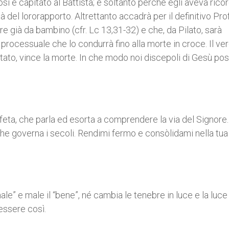
sì è capitato al Battista; e soltanto perché egli aveva rico
tà del lororapporto. Altrettanto accadrà per il definitivo Pro
 già da bambino (cfr. Lc 13,31-32) e che, da Pilato, sarà
processuale che lo condurrà fino alla morte in croce. Il ve
itato, vince la morte. In che modo noi discepoli di Gesù p
ofeta, che parla ed esorta a comprendere la via del Signore
 che governa i secoli. Rendimi fermo e consòlidami nella tua
le” e male il “bene”, né cambia le tenebre in luce e la luce 
 essere così.