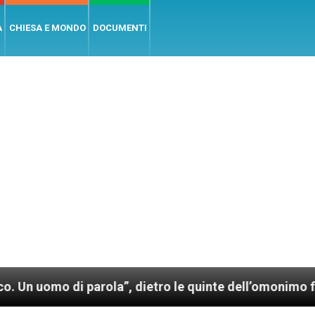
A
CHIESA E MONDO
DOCUMENTI
di parola”, dietro le quinte dell’omonimo film di Wim