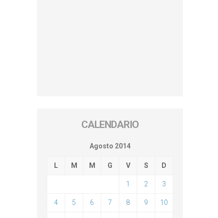
CALENDARIO
Agosto 2014
L
M
M
G
V
S
D
1
2
3
4
5
6
7
8
9
10