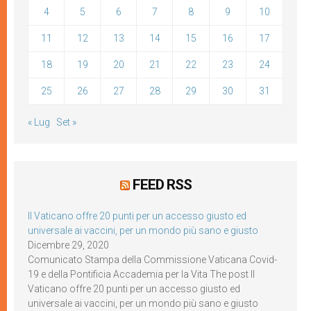
4
5
6
7
8
9
10
11
12
13
14
15
16
17
18
19
20
21
22
23
24
25
26
27
28
29
30
31
« Lug
Set »
FEED RSS
Il Vaticano offre 20 punti per un accesso giusto ed
universale ai vaccini, per un mondo più sano e giusto
Dicembre 29, 2020
Comunicato Stampa della Commissione Vaticana Covid-
19 e della Pontificia Accademia per la Vita The post Il
Vaticano offre 20 punti per un accesso giusto ed
universale ai vaccini, per un mondo più sano e giusto