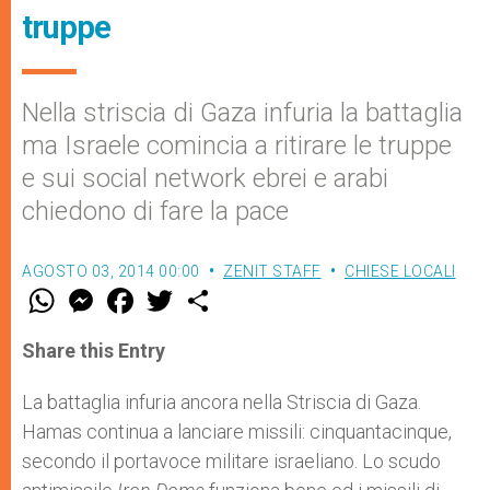
truppe
Nella striscia di Gaza infuria la battaglia
ma Israele comincia a ritirare le truppe
e sui social network ebrei e arabi
chiedono di fare la pace
AGOSTO 03, 2014 00:00
ZENIT STAFF
CHIESE LOCALI
W
M
F
T
S
h
e
a
w
h
a
s
c
i
a
t
s
e
t
r
Share this Entry
s
e
b
t
e
A
n
o
e
p
g
o
r
La battaglia infuria ancora nella Striscia di Gaza.
p
e
k
Hamas continua a lanciare missili: cinquantacinque,
r
secondo il portavoce militare israeliano. Lo scudo