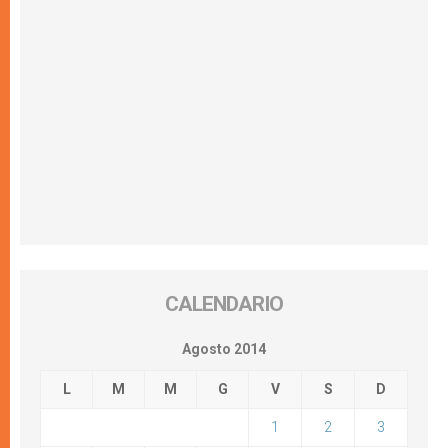
CALENDARIO
Agosto 2014
L
M
M
G
V
S
D
1
2
3