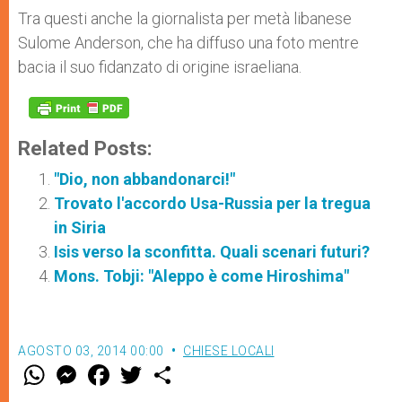
Tra questi anche la giornalista per metà libanese
Sulome Anderson, che ha diffuso una foto mentre
bacia il suo fidanzato di origine israeliana.
Related Posts:
"Dio, non abbandonarci!"
Trovato l'accordo Usa-Russia per la tregua
in Siria
Isis verso la sconfitta. Quali scenari futuri?
Mons. Tobji: "Aleppo è come Hiroshima"
AGOSTO 03, 2014 00:00
CHIESE LOCALI
W
M
F
T
S
h
e
a
w
h
a
s
c
i
a