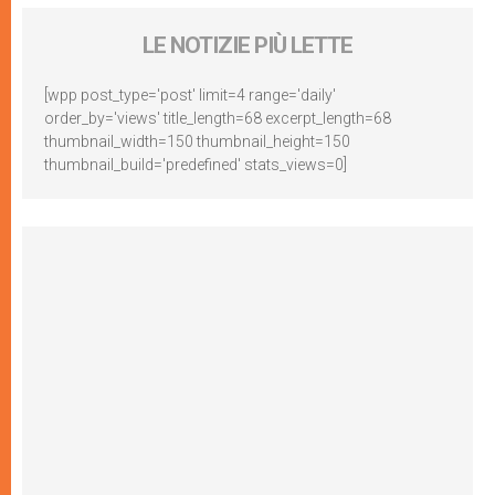
LE NOTIZIE PIÙ LETTE
[wpp post_type='post' limit=4 range='daily'
order_by='views' title_length=68 excerpt_length=68
thumbnail_width=150 thumbnail_height=150
thumbnail_build='predefined' stats_views=0]