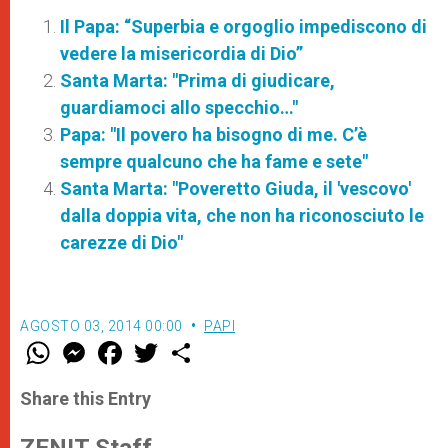
Il Papa: “Superbia e orgoglio impediscono di
vedere la misericordia di Dio”
Santa Marta: "Prima di giudicare,
guardiamoci allo specchio…"
Papa: "Il povero ha bisogno di me. C’è
sempre qualcuno che ha fame e sete"
Santa Marta: "Poveretto Giuda, il 'vescovo'
dalla doppia vita, che non ha riconosciuto le
carezze di Dio"
AGOSTO 03, 2014 00:00
PAPI
W
M
F
T
S
h
e
a
w
h
a
s
c
i
a
t
s
e
t
r
Share this Entry
s
e
b
t
e
A
n
o
e
p
g
o
r