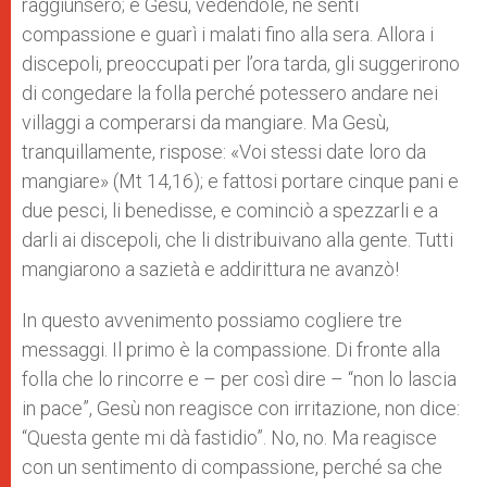
raggiunsero; e Gesù, vedendole, ne sentì
compassione e guarì i malati fino alla sera. Allora i
discepoli, preoccupati per l’ora tarda, gli suggerirono
di congedare la folla perché potessero andare nei
villaggi a comperarsi da mangiare. Ma Gesù,
tranquillamente, rispose: «Voi stessi date loro da
mangiare» (Mt 14,16); e fattosi portare cinque pani e
due pesci, li benedisse, e cominciò a spezzarli e a
darli ai discepoli, che li distribuivano alla gente. Tutti
mangiarono a sazietà e addirittura ne avanzò!
In questo avvenimento possiamo cogliere tre
messaggi. Il primo è la compassione. Di fronte alla
folla che lo rincorre e – per così dire – “non lo lascia
in pace”, Gesù non reagisce con irritazione, non dice:
“Questa gente mi dà fastidio”. No, no. Ma reagisce
con un sentimento di compassione, perché sa che