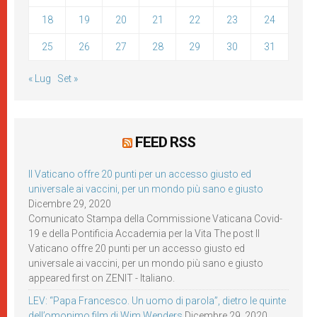
18
19
20
21
22
23
24
25
26
27
28
29
30
31
« Lug
Set »
FEED RSS
Il Vaticano offre 20 punti per un accesso giusto ed
universale ai vaccini, per un mondo più sano e giusto
Dicembre 29, 2020
Comunicato Stampa della Commissione Vaticana Covid-
19 e della Pontificia Accademia per la Vita The post Il
Vaticano offre 20 punti per un accesso giusto ed
universale ai vaccini, per un mondo più sano e giusto
appeared first on ZENIT - Italiano.
LEV: “Papa Francesco. Un uomo di parola”, dietro le quinte
dell’omonimo film di Wim Wenders
Dicembre 29, 2020