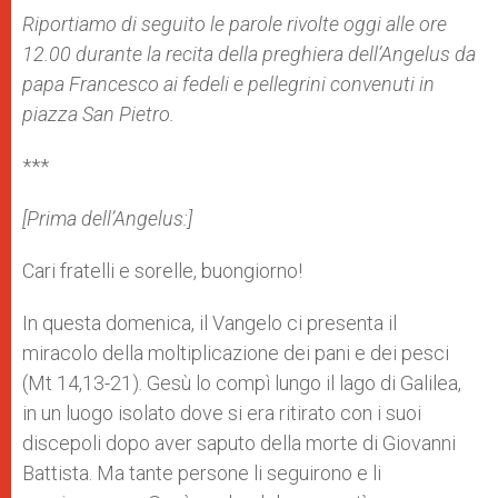
A
n
o
e
p
g
o
r
Riportiamo di seguito le parole rivolte oggi alle ore
p
e
k
12.00 durante la recita della preghiera dell’Angelus da
r
papa Francesco ai fedeli e pellegrini convenuti in
piazza San Pietro.
***
[Prima dell’Angelus:]
Cari fratelli e sorelle, buongiorno!
In questa domenica, il Vangelo ci presenta il
miracolo della moltiplicazione dei pani e dei pesci
(Mt 14,13-21). Gesù lo compì lungo il lago di Galilea,
in un luogo isolato dove si era ritirato con i suoi
discepoli dopo aver saputo della morte di Giovanni
Battista. Ma tante persone li seguirono e li