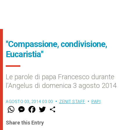
"Compassione, condivisione,
Eucaristia"
Le parole di papa Francesco durante
l’Angelus di domenica 3 agosto 2014
AGOSTO 03, 2014 00:00
ZENIT STAFF
PAPI
W
M
F
T
S
h
e
a
w
h
a
s
c
i
a
t
s
e
t
r
Share this Entry
s
e
b
t
e