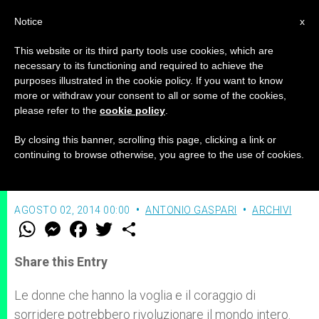
IT
Notice
x
This website or its third party tools use cookies, which are
necessary to its functioning and required to achieve the
purposes illustrated in the cookie policy. If you want to know
La rivoluzione del sorriso
more or withdraw your consent to all or some of the cookies,
please refer to the
cookie policy
.
By closing this banner, scrolling this page, clicking a link or
Ridere fa bene al corpo, all’anima e può
continuing to browse otherwise, you agree to the use of cookies.
cambiare il mondo intero
AGOSTO 02, 2014 00:00
ANTONIO GASPARI
ARCHIVI
W
M
F
T
S
h
e
a
w
h
a
s
c
i
a
t
s
e
t
r
Share this Entry
s
e
b
t
e
A
n
o
e
p
g
o
r
Le donne che hanno la voglia e il coraggio di
p
e
k
sorridere potrebbero rivoluzionare il mondo intero.
r