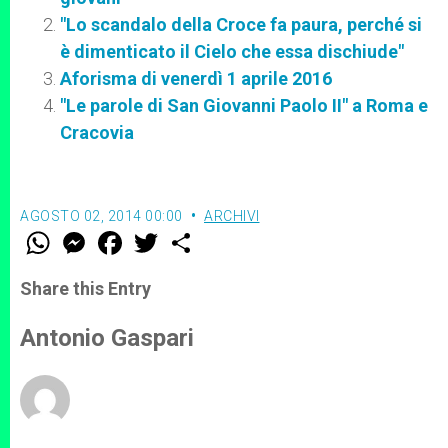
"Lo scandalo della Croce fa paura, perché si
è dimenticato il Cielo che essa dischiude"
Aforisma di venerdì 1 aprile 2016
"Le parole di San Giovanni Paolo II" a Roma e
Cracovia
AGOSTO 02, 2014 00:00
ARCHIVI
W
M
F
T
S
h
e
a
w
h
a
s
c
i
a
t
s
e
t
r
Share this Entry
s
e
b
t
e
A
n
o
e
p
g
o
r
Antonio Gaspari
p
e
k
r