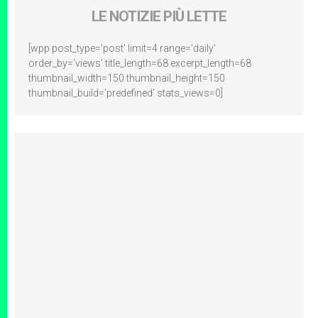
LE NOTIZIE PIÙ LETTE
[wpp post_type='post' limit=4 range='daily'
order_by='views' title_length=68 excerpt_length=68
thumbnail_width=150 thumbnail_height=150
thumbnail_build='predefined' stats_views=0]