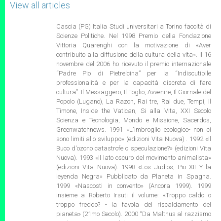
View all articles
Cascia (PG) Italia Studi universitari a Torino facoltà di
Scienze Politiche. Nel 1998 Premio della Fondazione
Vittoria Quarenghi con la motivazione di «Aver
contribuito alla diffusione della cultura della vita». Il 16
novembre del 2006 ho ricevuto il premio internazionale
“Padre Pio di Pietrelcina” per la “Indiscutibile
professionalità e per la capacità discreta di fare
cultura”. Il Messaggero, Il Foglio, Avvenire, Il Giornale del
Popolo (Lugano), La Razon, Rai tre, Rai due, Tempi, Il
Timone, Inside the Vatican, Si alla Vita, XXI Secolo
Scienza e Tecnologia, Mondo e Missione, Sacerdos,
Greenwatchnews. 1991 «L'imbroglio ecologico- non ci
sono limiti allo sviluppo» (edizioni Vita Nuova) . 1992 «Il
Buco d'ozono catastrofe o speculazione?» (edizioni Vita
Nuova). 1993 «Il lato oscuro del movimento animalista»
(edizioni Vita Nuova). 1998 «Los Judios, Pio XII Y la
leyenda Negra» Pubblicato da Planeta in Spagna.
1999 «Nascosti in convento» (Ancora 1999). 1999
insieme a Roberto Irsuti il volume: «Troppo caldo o
troppo freddo? - la favola del riscaldamento del
pianeta» (21mo Secolo). 2000 “Da Malthus al razzismo