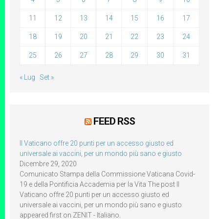
11
12
13
14
15
16
17
18
19
20
21
22
23
24
25
26
27
28
29
30
31
« Lug
Set »
FEED RSS
Il Vaticano offre 20 punti per un accesso giusto ed
universale ai vaccini, per un mondo più sano e giusto
Dicembre 29, 2020
Comunicato Stampa della Commissione Vaticana Covid-
19 e della Pontificia Accademia per la Vita The post Il
Vaticano offre 20 punti per un accesso giusto ed
universale ai vaccini, per un mondo più sano e giusto
appeared first on ZENIT - Italiano.