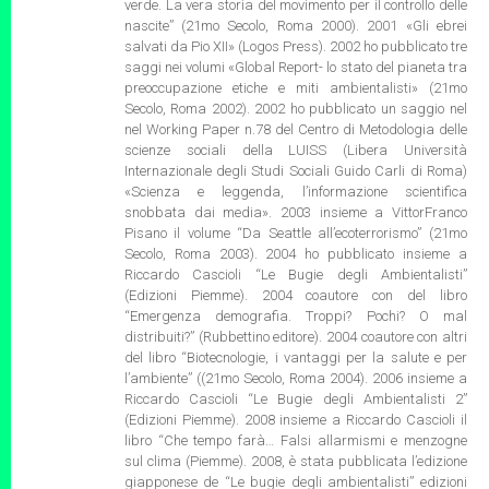
verde. La vera storia del movimento per il controllo delle
nascite” (21mo Secolo, Roma 2000). 2001 «Gli ebrei
salvati da Pio XII» (Logos Press). 2002 ho pubblicato tre
saggi nei volumi «Global Report- lo stato del pianeta tra
preoccupazione etiche e miti ambientalisti» (21mo
Secolo, Roma 2002). 2002 ho pubblicato un saggio nel
nel Working Paper n.78 del Centro di Metodologia delle
scienze sociali della LUISS (Libera Università
Internazionale degli Studi Sociali Guido Carli di Roma)
«Scienza e leggenda, l’informazione scientifica
snobbata dai media». 2003 insieme a VittorFranco
Pisano il volume “Da Seattle all’ecoterrorismo” (21mo
Secolo, Roma 2003). 2004 ho pubblicato insieme a
Riccardo Cascioli “Le Bugie degli Ambientalisti”
(Edizioni Piemme). 2004 coautore con del libro
“Emergenza demografia. Troppi? Pochi? O mal
distribuiti?” (Rubbettino editore). 2004 coautore con altri
del libro “Biotecnologie, i vantaggi per la salute e per
l’ambiente” ((21mo Secolo, Roma 2004). 2006 insieme a
Riccardo Cascioli “Le Bugie degli Ambientalisti 2”
(Edizioni Piemme). 2008 insieme a Riccardo Cascioli il
libro “Che tempo farà… Falsi allarmismi e menzogne
sul clima (Piemme). 2008, è stata pubblicata l’edizione
giapponese de “Le bugie degli ambientalisti” edizioni